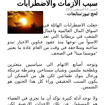
سبب الأزمات والاضطرابات
السبت, 13-أغسطس-2011
لحج تيوز/متابعات
-
جعلت الاضطرابات الهائلة في
اسواق المال العالمية واعمال
الشغب في بريطانيا التي تعد
الاسوأ من نوعها منذ عقود عناوين الاخبار تبدو
ساخنة ومتلاحقة في وقت من العام عادة ما يعتبر
“موسما ميتا” في الصحف.
وتوجه أصابع الاتهام الى سياسيين متعثرين
وبلطجية ملثمين وشبان مستاءين وشرطة مرتبكة
ورجال بنوك طماعين لكن هل من الممكن أن
يكون السبب الحقيقي وراء كل هذا الجنون هو
الشمس..
ولا توجد أدلة كثيرة تؤكد أن ما يجري في الفضاء
هو المسؤول عن تلك الاحداث الارضية لكن