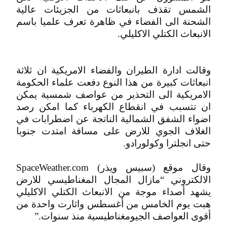
الشمس تقذف بانبعاثات من الجزيئات عالية
الشحنة الى الفضاء في ظاهرة تعرف علميا باسم
الانبعاث الكتلي الاكليلي.
وقالت ادارة الطيران والفضاء الامريكية ان ثلاثة
انبعاثات كبيرة من هذا النوع دفعت علماء الحكومة
الامريكية الى التحذير من عواصف شمسية يمكن
ان تتسبب في انقطاع الكهرباء كما امكن رصد
اضواء الشفق الشمالية الناتجة عن اضطرابات في
الغلاف الجوي للارض على مسافة امتدت جنوبا
حتى انجلترا وكولورادو.
وقال موقع (سبيس ويذر) SpaceWeather.com
الالكتروني “مازال المجال المغناطيسي للارض
يشهد أصداء موجة من الانبعاث الكتلي الاكليلي
هبت يوم الخامس من أغسطس واثارت واحدة من
أقوى العواصف الجيومغناطيسية منذ سنوات.”