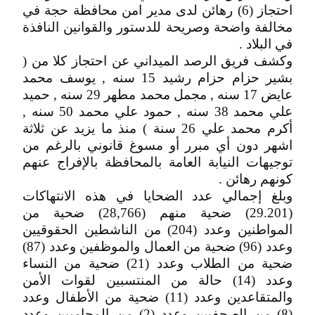
احتجاز (6) رهائن لدى مدير امن محافظة حجة في
مخالفة واضحة وصريحة للدستور والقوانين النافذة
في البلاد .
وكشف فريق الرصد الميداني عن احتجاز كلا من (
بشير حزام حزام رشيد 15 سنه , يوسف محمد
عايض 17 سنه , مجمل محمد مطهر 29 سنه , حميد
علي محمد 38 سنه , حمود علي محمد 50 سنه ,
أكرم محمد علي 26 سنة ) منذ ما يزيد عن ثلاثة
اشهر دون أي مبرر أو مسوغ قانوني بالرغم من
توجيهات النيابة العامة بالمحافظة بالإفراج عنهم
كونهم رهائن .
وبلغ إجمالي عدد الضحايا في هذه الانتهاكات
(29.201) ضحية منهم (28,766) ضحية من
المواطنين وعدد (204) من الناشطين الحقوقيين
وعدد (96) ضحية من العمال والموظفين وعدد (87)
ضحية من الطلاب وعدد (21) ضحية من النساء
وعدد (14) حالة من المنتسبين لقوات الأمن
والمتقاعدين وعدد (11) ضحية من الأطفال وعدد
(8) من الصحفيين وعدد (2) من المحاميين وعدد