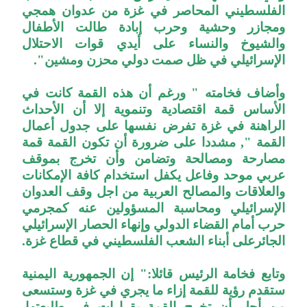
الفلسطيني المحاصر في غزة من عدوان همجي
ومجازر وحشية وحرب إبادة طالت الأطفال
والشيوخ والنساء على أيدي قوات الاحتلال
الإسرائيلي في ظل صمت دولي محزن ومشين".
وأضاف فخامته " ورغم أن هذه القمة كانت في
الأساس قمة اقتصادية وتنموية إلا أن الأحداث
الراهنة في غزة تفرض نفسها على جدول أعمال
القمة ", مشددا على ضرورة أن تكون القمة قمة
مصارحة ومصالحة وتضامن وأن تخرج بموقف
عربي موحد وفاعل يكفل استخدام كافة الإمكانات
والعلاقات والمصالح العربية من اجل وقف العدوان
الإسرائيلي ومحاسبة المسؤولين عنه كمجرمي
حرب أمام القضاء الدولي وإنهاء الحصار الإسرائيلي
الجائرعلى أبناء الشعب الفلسطيني في قطاع غزة.
وتابع فخامة الرئيس قائلا:" إن الجمهورية اليمنية
ستقدم رؤية للقمة إزاء ما يجري في غزة وستسعى
من أجل أن تخرج القمة بقرارات في طليعتها,