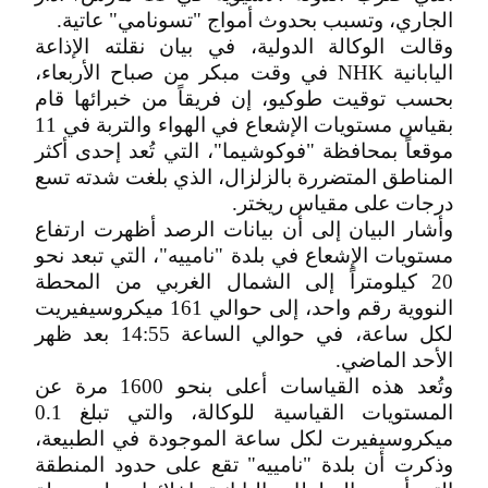
الجاري، وتسبب بحدوث أمواج "تسونامي" عاتية.
وقالت الوكالة الدولية، في بيان نقلته الإذاعة
اليابانية NHK في وقت مبكر من صباح الأربعاء،
بحسب توقيت طوكيو، إن فريقاً من خبرائها قام
بقياس مستويات الإشعاع في الهواء والتربة في 11
موقعاً بمحافظة "فوكوشيما"، التي تُعد إحدى أكثر
المناطق المتضررة بالزلزال، الذي بلغت شدته تسع
درجات على مقياس ريختر.
وأشار البيان إلى أن بيانات الرصد أظهرت ارتفاع
مستويات الإشعاع في بلدة "نامييه"، التي تبعد نحو
20 كيلومتراً إلى الشمال الغربي من المحطة
النووية رقم واحد، إلى حوالي 161 ميكروسيفيريت
لكل ساعة، في حوالي الساعة 14:55 بعد ظهر
الأحد الماضي.
وتُعد هذه القياسات أعلى بنحو 1600 مرة عن
المستويات القياسية للوكالة، والتي تبلغ 0.1
ميكروسيفيرت لكل ساعة الموجودة في الطبيعة،
وذكرت أن بلدة "نامييه" تقع على حدود المنطقة