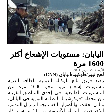
اليابان: مستويات الإشعاع أكثر
1600 مرة
الأربعاء, 23-مارس-2011
لحج نيوز/طوكيو،:اليابان (CNN)
-
رصد فريق تابع للوكالة الدولية للطاقة الذرية
مستويات إشعاع تزيد بنحو 1600 مرة عن
المستويات الطبيعية، في إحدى المناطق القريبة
من محطة "فوكوشيما" للطاقة النووية في اليابان،
والتي لحقت بها أضرار بالغة نتيجة الزلزال المدمر،
الذي ضرب الدولة الآسيوية في 11 مارس/ آذار