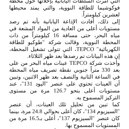
التي أمرت السلطات اليابانية بإخلائها حول محطة
فوكوشيما للطاقة النووية، والتي يمتد محيطها
لعشرين كيلومتراً.
إلى ذلك، أفادت الإذاعة اليابانية بأنه تم رصد
مستويات أعلى من العادية من المواد المشعة في
مياه البحر، حتى مسافة 16 كيلومتراً من ذات
المحطة النووية، وقالت شركة "طوكيو للطاقة
الكهربائية" TEPCO، التي تتولى تشغيل المحطة،
إن هذه البيانات تم رصدها بعد ظهر الثلاثاء.
وأخذت شركة TEPCO عينات مياه البحر من على
بعد 330 متراً جنوبي نقطة تصريف مياه المحطة
في الساعة الثانية والنصف بعد ظهر الاثنين، وتبين
أن العينات تحتوي على عنصر "اليود 131"، عند
مستويات أعلى بنحو 126.7 مرة من مستوى
التركيز المسموح به.
كما تبين من تحليل تلك العينات، أن عنصر
"السيزيوم 134"، كان أعلى بحوالي 24.8 مرة، بينما
كان عنصر "السيزيوم 137"، أعلى بـ16.5 مرة من
المستويات المسموح بها.