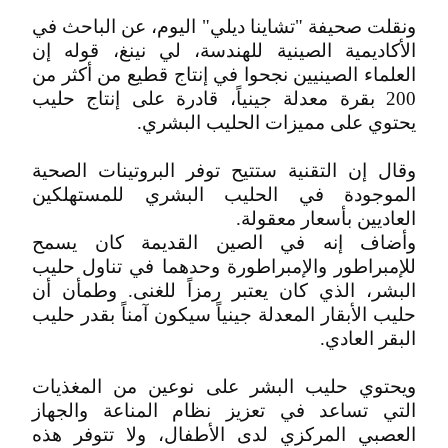
ونقلت صحيفة "تشاينا ديلي" اليوم، عن الباحث في
الأكاديمية الصينية للهندسة، لي نينغ، قوله إن
العلماء الصينيين نجحوا في إنتاج قطيع من أكثر من
200 بقرة معدلة جينياً، قادرة على إنتاج حليب
يحتوي على مميزات الحليب البشري.
وقال إن التقنية ستتيح توفر البروتينات الصحية
الموجودة في الحليب البشري للمستهلكين
العاديين بأسعار معقولة.
وأضاف إنه في الصين القديمة كان يسمح
للإمبراطور والإمبراطورة وحدهما في تناول حليب
البشر، الذي كان يعتبر رمزاً للغنى. وطمأن أن
حليب الأبقار المعدلة جينياً سيكون آمناً بقدر حليب
البقر العادي.
ويحتوي حليب البشر على نوعين من المغذيات
التي تساعد في تعزيز نظام المناعة والجهاز
العصبي المركزي لدى الأطفال، ولا تتوفر هذه