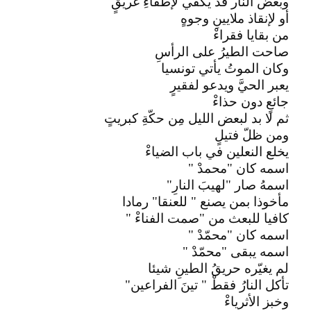
وبعض النار قد يكفي لإطفاءِ غريقٍ
أو لإنقاذ ملايينِ وجوهٍ
من بقايا فقراءْ
صاحت الطيرُ على الرأسِ
وكان الموتُ يأتي تونسيا
يعبر الحيَّ ويدعو لفقيرٍ
جائعٍ دون حذاءْ
ثم لا بد لبعض الليل مِن حكّةِ كبريتٍ
ومن ظلّ فتيلٍ
يخلع النعلين في باب الضياءْ
اسمه كان "محمدْ "
اسمهُ صار "لهيبَ النارِ"
مأخوذا بمن يصنع " للعنقا" رمادا
كافيا للبعث من "صمت الفناءْ "
اسمه كان "محمّدْ "
اسمه يبقى "محمّدْ "
لم يغيّره حريقُ الطينِ شيئا
تأكل النارُ فقطْ " تينَ الفراعين"
وخبز الأثرياءْ