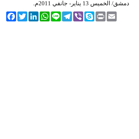
دمشق/ الخميس 13 يناير- جانفي 2011م.
acebook
Twitter
LinkedIn
WhatsApp
Line
Telegram
Viber
Skype
Print
Email