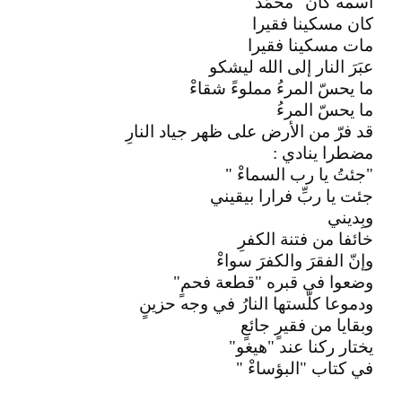
اسمه كان "محمّدْ "
كان مسكينا فقيرا
مات مسكينا فقيرا
عبَرَ النار إلى الله ليشكو
ما يحسّ المرءُ مملوءً شقاءْ
ما يحسّ المرءُ
قد فرّ من الأرض على ظهر جياد النارِ
مضطرا ينادي :
"جئتُ يا رب السماءْ "
جئت يا ربِّ فرارا بيقيني
وبِديني
خائفا من فتنة الكفرِ
وإنّ الفقرَ والكفرَ سواءْ
وضعوا في قبره "قطعة فحمٍ"
ودموعا كلّستها النارُ في وجه حزينٍ
وبقايا من فقيرٍ جائعٍ
يختار ركنا عند "هيغو"
في كتاب "البؤساءْ "