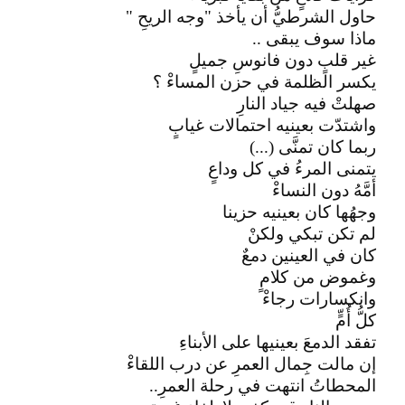
حاول الشرطيُّ أن يأخذ "وجه الريحِ "
ماذا سوف يبقى ..
غير قلبٍ دون فانوسِ جميلٍ
يكسر الظلمة في حزن المساءْ ؟
صهلتْ فيه جياد النارِ
واشتدّت بعينيه احتمالات غيابٍ
ربما كان تمنَّى (...)
يتمنى المرءُ في كل وداعٍ
أمَّهُ دون النساءْ
وجهُها كان بعينيه حزينا
لم تكن تبكي ولكنْ
كان في العينين دمعٌ
وغموض من كلامٍ
وانكسارات رجاءْ
كلُّ أُمٍّ
تفقد الدمعَ بعينيها على الأبناءِ
إن مالت جِمال العمرِ عن درب اللقاءْ
المحطاتُ انتهت في رحلة العمرِ..