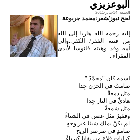
البوعزيزي
الجمعة, 14-يناير-2011
لحج نيوز/شعر:محمد جربوعة
-
إليه رحمه الله هاربا إلى الله
من فتنة الفقر/ الكفرِ..وإلى
أمه وقد وهبته فانوسا لأيدي
الفقراء .
اسمه كان "محمّدْ "
صامتٌ في الحزن جِدا
مثل دمعةْ
هادئٌ في النار جِدا
مثل شمعةْ
وفقيرٌ مثل غصن في الشتاءْ
لم يكنْ يملك شيئا غير وجهٍ
صامدٍ في صرصر الريحِ
كرايات قلاعٍ من بقايا كبرياءْ