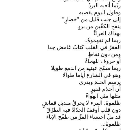
ربّما أتعبه البردُ
وطول اليوم يقضيهِ
إلى جنب قليل من "خضارٍ"
ينفخ الكفّين من بردٍ
بهذاك العراءْ
ربما لم تفهموهُ..
الفقرُ في القلب كتابٌ غامض جدا
ومن دون نقاطٍ
أو حروف للهجاءْ
ربما مسّح عينيه من الدمعِ طويلا
وهو في الشارع أياما طوالا
يرسم الحلمَ ويدري
أن أحلام فقيرٍ
مثلها مثل الهواءْ
ظلموهُ، المرء لا يحرقُ منديل قماشٍ
دون قلب أوقفَ الحدّادُ فيه الطرْقَ
قد ملَّ احتساءَ المرِّ من طفْح الإناءْ
ظلموهْ...