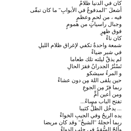
كان في الدنيا ظلامٌ
أشعلَ "المدفوعُ في الأبوابِ" ما كان تبقّى
فيه ، من لحمٍ وعظمٍ
وجبال راسياتٍ من همومٍ
فوق ظهرٍ
كان ناءْ
شمعة واحدةٌ تكفي لإغراق ظلام الليلِ
في شبر ضياءْ
لم يذقْ ليلته تلك طعاما
تَسْتُرُ الجدرانُ فقرَ الحالِ
و المرءُ سيشكو
حين يلقى اللهَ مِن دون عشاءْ
ربما فرّ مِن الجوعِ
ومن أعين أمٍّ
تفتح الباب مساءً...
... يدخُل الظلُّ كئيبا
يده الريحُ وفي الجيبِ الخواءْ
ربما أخجلهُ "الشيخُ" وقد كان مريضا
وألحّ السُّقمُ في جلبِ الدواءْ