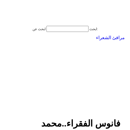
ابحث عن:
ابحث
مرافئ الشعراء
فانوس الفقراء..محمد