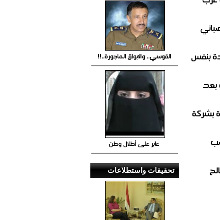
صباني
ة بنفس
القوسي.. والابواق الماجورة..!!
 بعد
ة بشركة
صب
عابر على أطلال وطن
لح
تحقيقات واستطلاعات