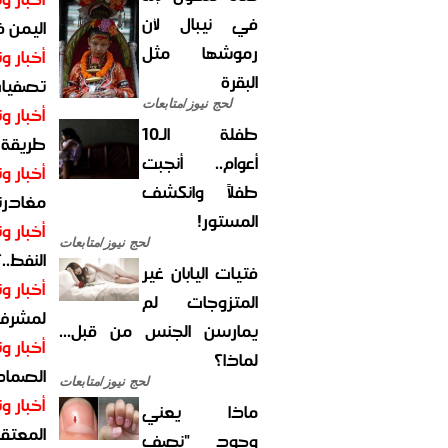
في نيبال لأن
اليمن 
رموشها مثل
أخبار وت
البقرة
تصفيات
لحج نيوز/متابعات
أخبار وت
طفلة الـ10
طريقة 
أعوام.. أنجبت
أخبار وت
طفلاً وانكشف
مغادرت
المستور!
أخبار وت
لحج نيوز/متابعات
النفط..
فتيات اليابان غير
أخبار وت
المتزوجات لم
لمشرف 
يمارسن الجنس من قبل...
أخبار وت
لماذا؟
الصماد.
لحج نيوز/متابعات
أخبار وت
ماذا يعني
المعتقل
وجود "نصف