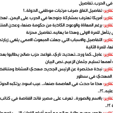
 في الحرب..تفاصيل
قارير:
تفاصيل اتفاق صرف مرتبات موظفي الدولة..!
قارير:
أمريكا تعترف بمشاركة جنودها في الحرب على اليمن.. لهذا
قارير:
برغم المعاناة والوعود الكاذبة من حكومة صنعاء وعدن المن
يتأهل للمرة الاولى وهذا ما يعانيه..تفاصيل محزنة
قارير:
التفاصيل والاسباب التي جعلت المبعوث الأممي يلغي زيارته 
اء للمرة الثانية
قارير:
عاجل..كما ورد..تهديد ناري..قواعد حزب صالح يطالبوا بعد
همها تسليم جثمان الزعيم..نص البيان
قارير:
نبذة مختصرة عن الرئيس الجديد مهدي المشاط ومتناق
 المهدي في سطور
قارير:
هذا ما حدث في العاصمة صنعاء.. عيب اسود يرتكبه الحوثي
يه..؟!..
قارير:
بالاسم والصورة.. تعرف على مصير قائد القناصة في كتائب
؟!..
قارير:
ظهور جديد طارق صالح مع أحد أفراد القوات التي يقودها