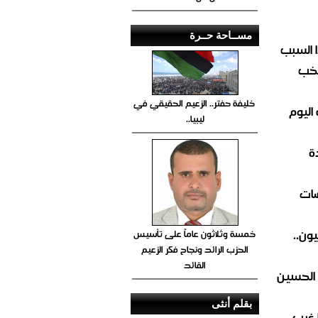
مســاحة حــرة
 السبب
تخب
خليفة حفتر.. الزعيم الحقيقي في
اليوم
ليبيا..
ة
ضات
ون..
خمسة وثلاثون عاماً على تأسيس
الحزب الرائد ونجاح فكر الزعيم
القائد
 الحسين
بقلم أنثى
 غرب