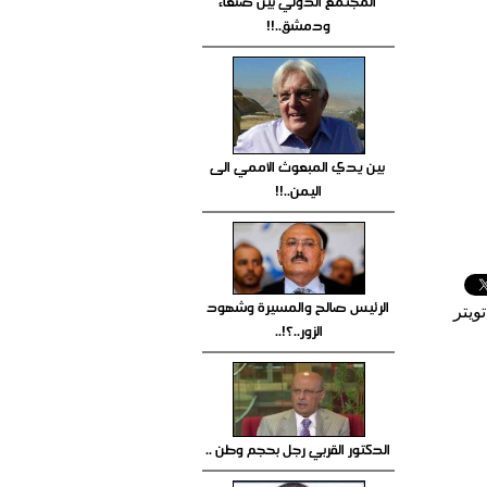
المجتمع الدولي بين صنعاء
ودمشق..!!
بين يدي المبعوث الأممي الى
اليمن..!!
الرئيس صالح والمسيرة وشهود
ويتر
الزور..؟!..
الدكتور القربي رجل بحجم وطن ..