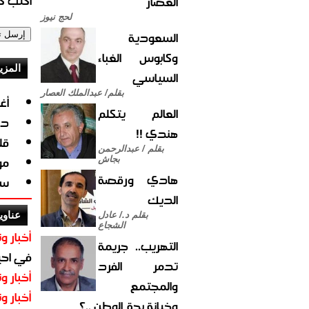
اكتب كو
العصار
لحج نيوز
السعودية
وكابوس الغباء
المزي
السياسي
بقلم/ عبدالملك العصار
أغ
العالم يتكلم
دن
هندي !!
قل
بقلم / عبدالرحمن
مو
بجاش
هادي ورقصة
سق
الديك
عناوي
بقلم د./ عادل
الشجاع
أخبار وت
التهريب.. جريمة
في احيا
تدمر الفرد
أخبار وت
والمجتمع
أخبار وت
وخيانة بحق الوطن ..؟