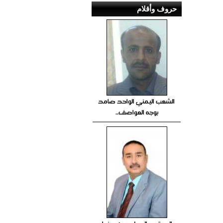
حروف وأقلام
الشعب اليمني الواحد صامد
بوجه العواصف..