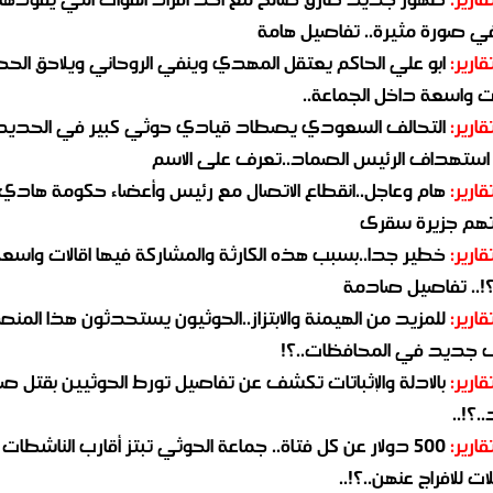
في صورة مثيرة.. تفاصيل هامة
قارير:
ابو علي الحاكم يعتقل المهدي وينفي الروحاني ويلاحق الح
 واسعة داخل الجماعة..
قارير:
التحالف السعودي يصطاد قيادي حوثي كبير في الحديد
استهداف الرئيس الصماد..تعرف على الاسم
قارير:
هام وعاجل..انقطاع الاتصال مع رئيس وأعضاء حكومة هادي
هم جزيرة سقرى
قارير:
خطير جدا..بسبب هذه الكارثة والمشاركة فيها اقالات واسع
؟!.. تفاصيل صادمة
قارير:
للمزيد من الهيمنة والابتزاز..الحوثيون يستحدثون هذا المن
جديد في المحافظات..؟!
قارير:
بالادلة والإثباتات تكشف عن تفاصيل تورط الحوثيين بقتل صا
.؟!..
قارير:
500 دولار عن كل فتاة.. جماعة الحوثي تبتز أقارب الناشطات
ات للافراج عنهن..؟!..