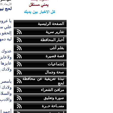
الأربعاء, 05-يناير-2011
لحج نيو
يا عروس
الصفحة الرئيسية
علي مح
تقارير سرية
إلحقو و
لية دم
أخبار المحافظة
بقلم أنثى
عدوك يا
قصة قصيرة
ولاعايز
عايزها
إجتماعيات
ولادك ي
صحة وجمال
نبذة تعريفية عن محافظة
يامصر 
لحج
ولادك ل
مرافئ الشعراء
والسلام
صورة وتعليق
والادب 
مســاحة حــرة
أحمد ان