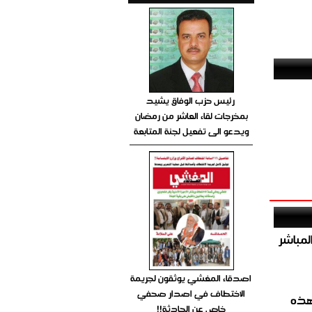
رئيس حزب الوفاق يشيد
بمخرجات لقاء العاشر من رمضان
ويدعو الى تفعيل لجنة المتابعة
صيص 54 لبيع الغاز المباشر
اصدقاء المغشي يوثقون لجريمة
الاختطاف في اصدار صحفي
هذه
خاص عن الحادثة!!