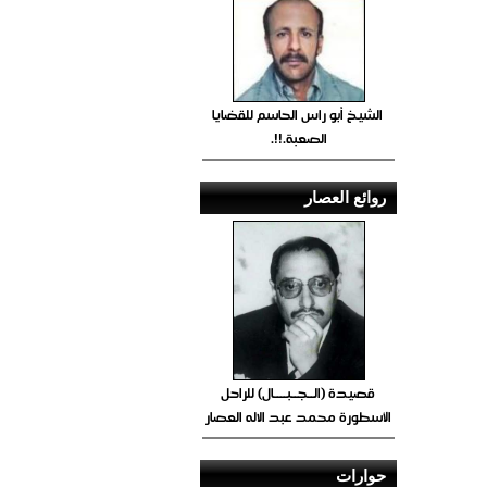
الشيخ أبو راس الحاسم للقضايا
الصعبة.!!.
روائع العصار
قصيدة (الــجــبــــال) للراحل
الأسطورة محمد عبد الاله العصار
حوارات