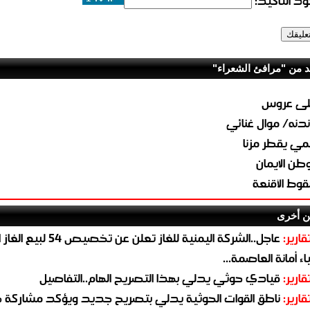
د التأكيد:
د من "مرافئ الشعراء"
لى عروس
دنه/ موال غنائي
مي يقطر مزنا
طن الايمان
وط الأقنعة
ن أخرى
قارير:
عاجل..الشركة اليمنية للغاز تعلن عن تخ
ء أمانة العاصمة...
قارير:
قيادي حوثي يدلي بهذا التصريح الهام..التفاصيل
قارير:
ناطق القوات الحوثية يدلي بتصريح جديد ويؤكد مشاركة 