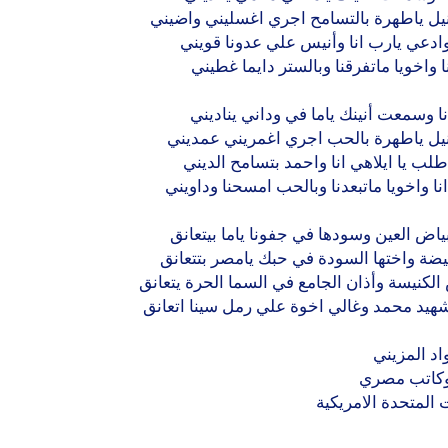
نيل ياطهرة بالتسامح اجري اغسليني واضيني
دعي يارب انا وأنيس علي عدونا قويني
ا واخويا ماتفرقنا وبالستر دايما غطيني
ا وسمعت أنينك ياما في وداني يناديني
نيل ياطهرة بالحب اجري اغمريني عمديني
طلب يا ايلاهي انا واحمد بتسامح الديني
ا انا واخويا ماتبعدنا وبالحب امسحنا وداويني
ياض العين وسودها في جفونا ياما بيتعانق
يضة واختها السودة في حبك يامصر بتتعانق
كنيسة وأذان الجامع في السما الحرة يتعانق
هيد محمد وغالي اخوة علي رمل سينا اتعانق
اد المزيني
كاتب مصري
ت المتحدة الامريكية