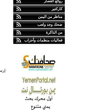
روائع العصار
كاركتير
مناظر من اليمن
ضحك وجد ولعب
من الذاكرة
فعاليات منظمات وأحزاب
إرس