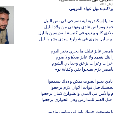
ز/كتب:نبيل عواد المزيني
-
ة يا إسكندرية ليه تصرخي في نص الليل
مد ومرقص تنادي وتهتفي من ولاد الليل
لادي كانو بيعيدو في كنيسة القديسين بالليل
هم سايل يجري في شوارع سيدي بشر بالليل
مصر عايز نيليك ما يجري بخير اليوم
 ابنك يتعمد ولا عايز صلاة ولا صوم
 خراب وغراب يزعق وحدادي الشوم
امصر لازم يصحوا بقي وكفاية نوم
نادي بعلو الصوت يمكن ولادك يسمعوا
حضنك قبل فوات الاوان لازم يرجعوا
 والأمن في المدن والشوارع كمان يرجعوا
قبل العلم للمدارس وفي الحواري يرجعوا
ا وسمعت حنينك ياما في منامي يناديني