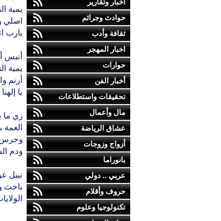
أخبار وتقارير
يمية ال
حوادث وجرائم
اصلي وا
يارب ان
ثقافة وأدب
اخبار المهجر
أنيس أن
حوارات
يمية ال
أرنم وا
أخبار الفن
يا إلهن
تحقيقات واستطلاعات
مال وأعمال
زي ما ب
العمة ب
عشاق الرياضة
وجرس ال
أزواج وزوجات
ودم الش
بانوراما
نبيل عو
عربي .. دولي
باحث و
حروف وأقلام
الولايا
تكنولوجيا وعلوم