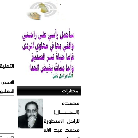
التعليق
الاسم:
التعليق:
مختارات
قصيدة
(الــجــبــــال)
للراحل الأسطورة
محمد عبد الاله