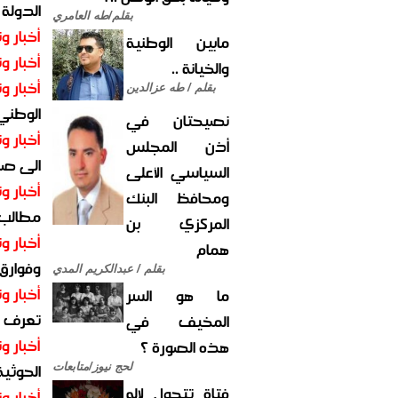
الدولة
بقلم/طه العامري
أخبار وت
مابين الوطنية
أخبار وت
والخيانة ..
أخبار وت
بقلم / طه عزالدين
الوطني 
نصيحتان في
أخبار وت
أذن المجلس
الى صنع
السياسي الأعلى
أخبار وت
ومحافظ البنك
مطالب أ
المركزي بن
أخبار وت
همام
وفوارق
بقلم / عبدالكريم المدي
أخبار وت
ما هو السر
تعرف عل
المخيف في
أخبار وت
هذه الصورة ؟
الحوثية 
لحج نيوز/متابعات
فتاة تتحول لإله
أخبار وت