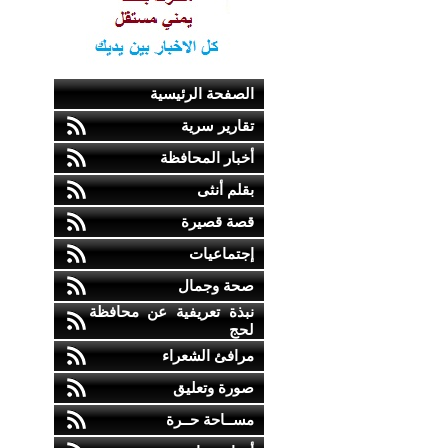
الصفحة الرئيسية
تقارير سرية
أخبار المحافظة
بقلم أنثى
قصة قصيرة
إجتماعيات
صحة وجمال
نبذة تعريفية عن محافظة
لحج
مرافئ الشعراء
صورة وتعليق
مســاحة حــرة