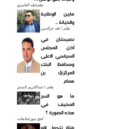
بقلم/طه العامري
مابين الوطنية
والخيانة ..
بقلم / طه عزالدين
نصيحتان في
أذن المجلس
السياسي الأعلى
ومحافظ البنك
المركزي بن
همام
بقلم / عبدالكريم المدي
ما هو السر
المخيف في
هذه الصورة ؟
لحج نيوز/متابعات
فتاة تتحول لإله