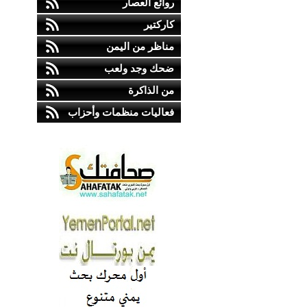
روائع العصار
كاركتير
مناظر من اليمن
ضحك وجد ولعب
من الذاكرة
فعاليات منظمات وأحزاب