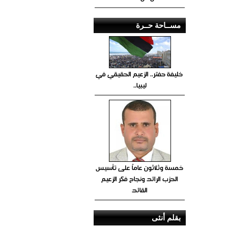
مســاحة حــرة
خليفة حفتر.. الزعيم الحقيقي في
ليبيا..
خمسة وثلاثون عاماً على تأسيس
الحزب الرائد ونجاح فكر الزعيم
القائد
بقلم أنثى