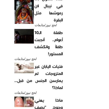
في نيبال لأن
رموشها مثل
البقرة
لحج نيوز/متابعات
طفلة الـ10
أعوام.. أنجبت
طفلاً وانكشف
المستور!
لحج نيوز/متابعات
فتيات اليابان غير
المتزوجات لم
يمارسن الجنس من قبل...
لماذا؟
لحج نيوز/متابعات
ماذا يعني
وجود "نصف