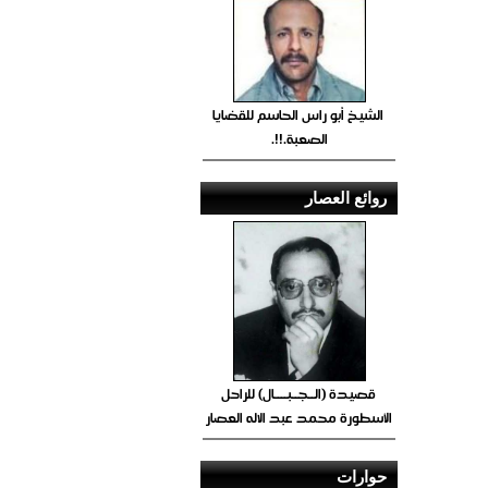
الشيخ أبو راس الحاسم للقضايا
الصعبة.!!.
روائع العصار
قصيدة (الــجــبــــال) للراحل
الأسطورة محمد عبد الاله العصار
حوارات