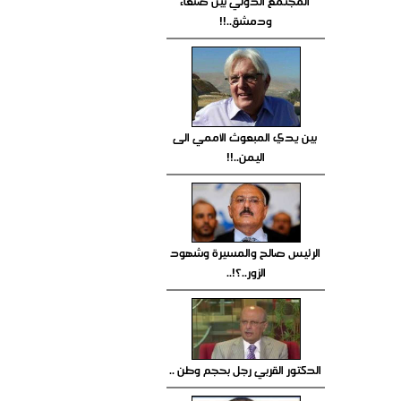
المجتمع الدولي بين صنعاء
ودمشق..!!
بين يدي المبعوث الأممي الى
اليمن..!!
الرئيس صالح والمسيرة وشهود
الزور..؟!..
الدكتور القربي رجل بحجم وطن ..