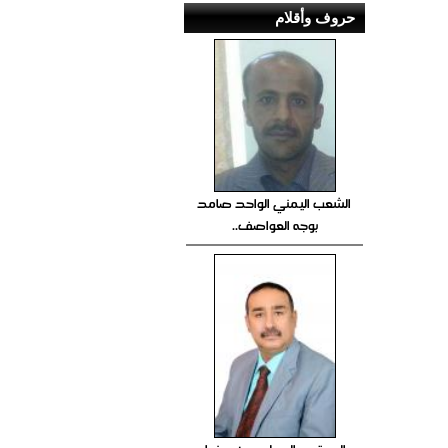
حروف وأقلام
الشعب اليمني الواحد صامد
بوجه العواصف..