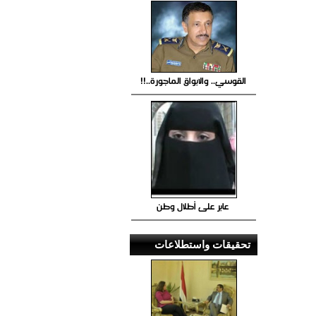
القوسي.. والابواق الماجورة..!!
عابر على أطلال وطن
تحقيقات واستطلاعات