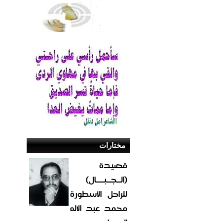
مختارات
قصيدة
(الــجــبــــال)
للراحل الأسطورة
محمد عبد الاله