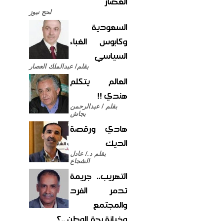
العصار
لحج نيوز
السعودية
وكابوس الغباء
السياسي
بقلم/ عبدالملك العصار
العالم يتكلم
هندي !!
بقلم / عبدالرحمن
بجاش
هادي ورقصة
الديك
بقلم د./ عادل
الشجاع
التهريب.. جريمة
تدمر الفرد
والمجتمع
وخيانة بحق الوطن ..؟