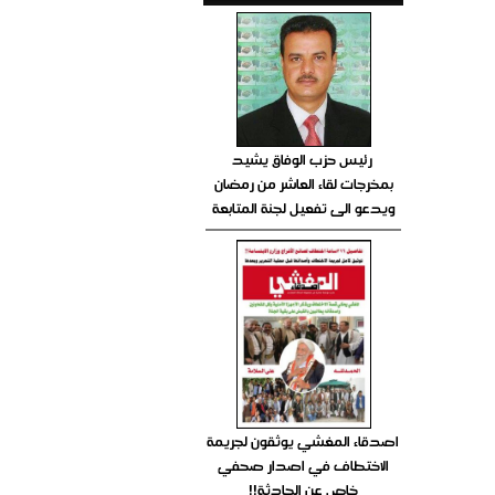
رئيس حزب الوفاق يشيد
بمخرجات لقاء العاشر من رمضان
ويدعو الى تفعيل لجنة المتابعة
اصدقاء المغشي يوثقون لجريمة
الاختطاف في اصدار صحفي
خاص عن الحادثة!!