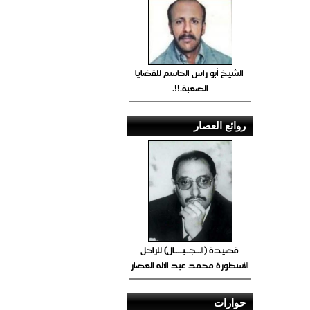
الشيخ أبو راس الحاسم للقضايا
الصعبة.!!.
روائع العصار
قصيدة (الــجــبــــال) للراحل
الأسطورة محمد عبد الاله العصار
حوارات