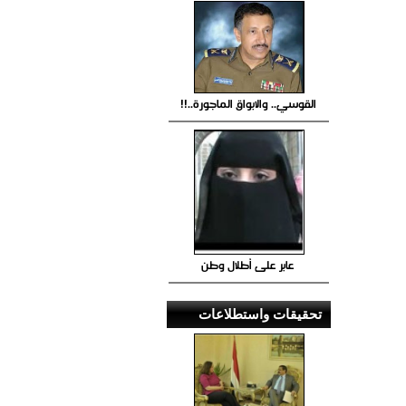
القوسي.. والابواق الماجورة..!!
عابر على أطلال وطن
تحقيقات واستطلاعات