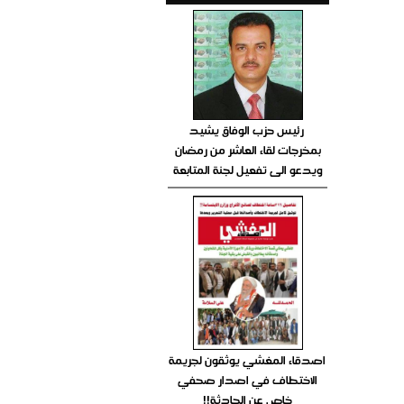
رئيس حزب الوفاق يشيد
بمخرجات لقاء العاشر من رمضان
ويدعو الى تفعيل لجنة المتابعة
اصدقاء المغشي يوثقون لجريمة
الاختطاف في اصدار صحفي
خاص عن الحادثة!!