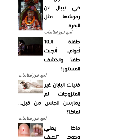
في نيبال لأن
رموشها مثل
البقرة
لحج نيوز/متابعات
طفلة الـ10
أعوام.. أنجبت
طفلاً وانكشف
المستور!
لحج نيوز/متابعات
فتيات اليابان غير
المتزوجات لم
يمارسن الجنس من قبل...
لماذا؟
لحج نيوز/متابعات
ماذا يعني
وجود "نصف