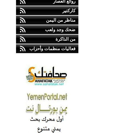
روائع العصار
كاركتير
مناظر من اليمن
ضحك وجد ولعب
من الذاكرة
فعاليات منظمات وأحزاب