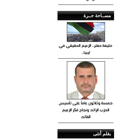
مســاحة حــرة
خليفة حفتر.. الزعيم الحقيقي في
ليبيا..
خمسة وثلاثون عاماً على تأسيس
الحزب الرائد ونجاح فكر الزعيم
القائد
بقلم أنثى