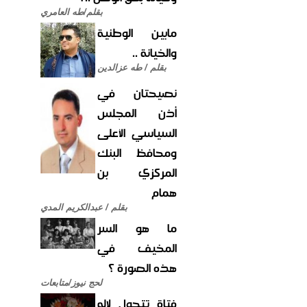
بقلم/طه العامري
مابين الوطنية
والخيانة ..
بقلم / طه عزالدين
نصيحتان في
أذن المجلس
السياسي الأعلى
ومحافظ البنك
المركزي بن
همام
بقلم / عبدالكريم المدي
ما هو السر
المخيف في
هذه الصورة ؟
لحج نيوز/متابعات
فتاة تتحول لإله