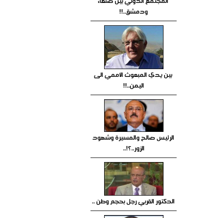
المجتمع الدولي بين صنعاء
ودمشق..!!
بين يدي المبعوث الأممي الى
اليمن..!!
الرئيس صالح والمسيرة وشهود
الزور..؟!..
الدكتور القربي رجل بحجم وطن ..