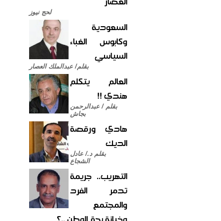
العصار
لحج نيوز
السعودية
وكابوس الغباء
السياسي
بقلم/ عبدالملك العصار
العالم يتكلم
هندي !!
بقلم / عبدالرحمن
بجاش
هادي ورقصة
الديك
بقلم د./ عادل
الشجاع
التهريب.. جريمة
تدمر الفرد
والمجتمع
وخيانة بحق الوطن ..؟