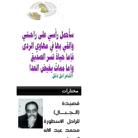
مختارات
قصيدة
(الــجــبــــال)
للراحل الأسطورة
محمد عبد الاله