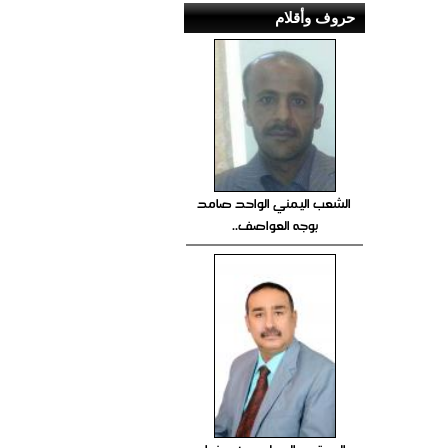
حروف وأقلام
الشعب اليمني الواحد صامد
بوجه العواصف..