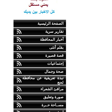
الصفحة الرئيسية
تقارير سرية
أخبار المحافظة
بقلم أنثى
قصة قصيرة
إجتماعيات
صحة وجمال
نبذة تعريفية عن محافظة
لحج
مرافئ الشعراء
صورة وتعليق
مســاحة حــرة