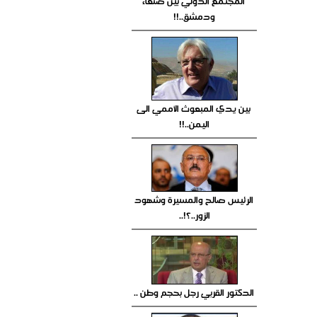
المجتمع الدولي بين صنعاء
ودمشق..!!
بين يدي المبعوث الأممي الى
اليمن..!!
الرئيس صالح والمسيرة وشهود
الزور..؟!..
الدكتور القربي رجل بحجم وطن ..