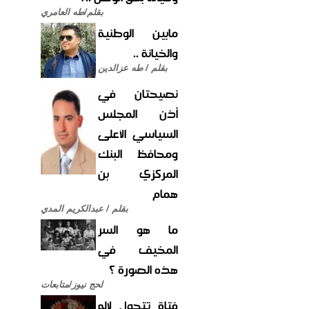
بقلم/طه العامري
مابين الوطنية
والخيانة ..
بقلم / طه عزالدين
نصيحتان في
أذن المجلس
السياسي الأعلى
ومحافظ البنك
المركزي بن
همام
بقلم / عبدالكريم المدي
ما هو السر
المخيف في
هذه الصورة ؟
لحج نيوز/متابعات
فتاة تتحول لإله