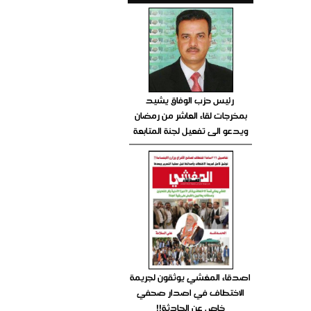
رئيس حزب الوفاق يشيد
بمخرجات لقاء العاشر من رمضان
ويدعو الى تفعيل لجنة المتابعة
اصدقاء المغشي يوثقون لجريمة
الاختطاف في اصدار صحفي
خاص عن الحادثة!!