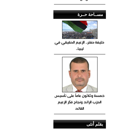
مســاحة حــرة
خليفة حفتر.. الزعيم الحقيقي في
ليبيا..
خمسة وثلاثون عاماً على تأسيس
الحزب الرائد ونجاح فكر الزعيم
القائد
بقلم أنثى