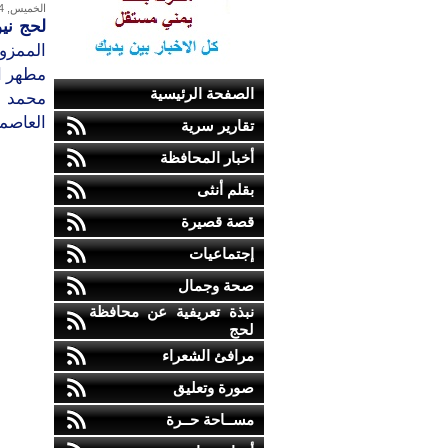
الخميس, 14-أكتوبر-2010
لحج نيو
الممزو
مطهر ال
الصفحة الرئيسية
محمد ال
العاصم
تقارير سرية
أخبار المحافظة
بقلم أنثى
قصة قصيرة
إجتماعيات
صحة وجمال
نبذة تعريفية عن محافظة
لحج
مرافئ الشعراء
صورة وتعليق
مســاحة حــرة