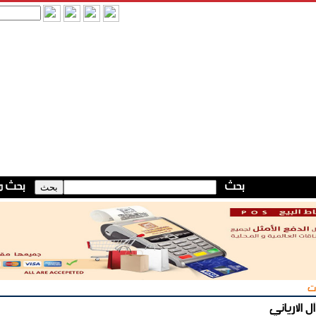
ت
آل الارياني