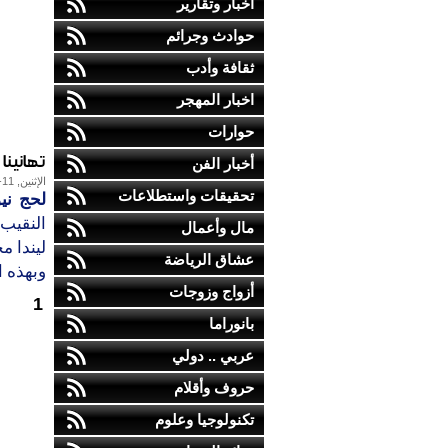
أخبار وتقارير
حوادث وجرائم
ثقافة وأدب
اخبار المهجر
حوارات
تهانينا
أخبار الفن
الإثنين, 11-أكتوبر-2010
تحقيقات واستطلاعات
لحج ني
النقيب 
مال وأعمال
ليندا 
عشاق الرياضة
وبهذه ا
أزواج وزوجات
1
بانوراما
عربي .. دولي
حروف وأقلام
تكنولوجيا وعلوم