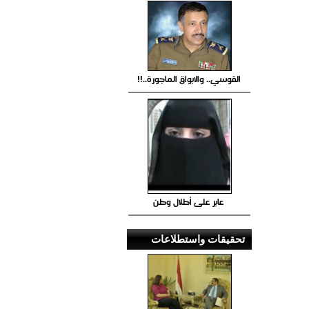
القوسي.. والابواق الماجورة..!!
عابر على أطلال وطن
تحقيقات واستطلاعات