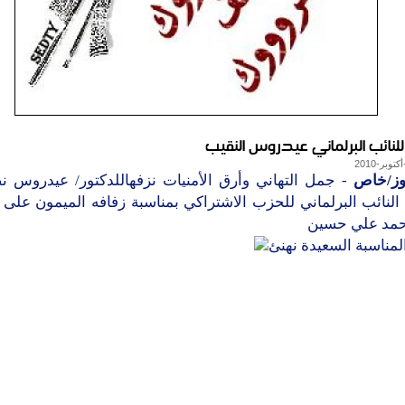
 للنائب البرلماني عيدروس النقيب
وز/خاص
- جمل التهاني وأرق الأمنيات نزفهاللدكتور/ عيدروس ن
النائب البرلماني للحزب الاشتراكي بمناسبة زفافه الميمون على 
محمد علي حسين
لمناسبة السعيدة نهنئ