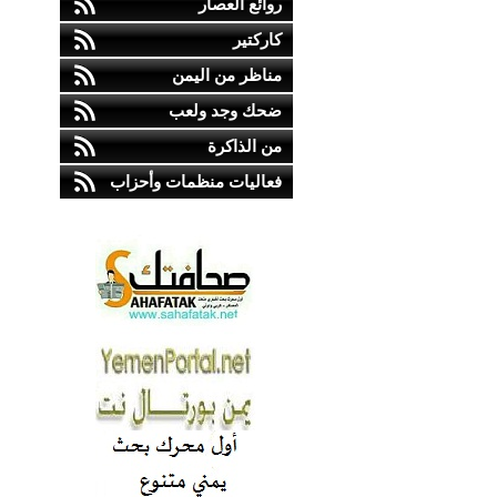
روائع العصار
كاركتير
مناظر من اليمن
ضحك وجد ولعب
من الذاكرة
فعاليات منظمات وأحزاب