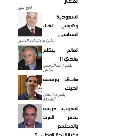
العصار
لحج نيوز
السعودية
وكابوس الغباء
السياسي
بقلم/ عبدالملك العصار
العالم يتكلم
هندي !!
بقلم / عبدالرحمن
بجاش
هادي ورقصة
الديك
بقلم د./ عادل
الشجاع
التهريب.. جريمة
تدمر الفرد
والمجتمع
وخيانة بحق الوطن ..؟