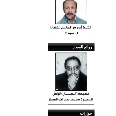
الشيخ أبو راس الحاسم للقضايا
الصعبة.!!.
روائع العصار
قصيدة (الــجــبــــال) للراحل
الأسطورة محمد عبد الاله العصار
حوارات