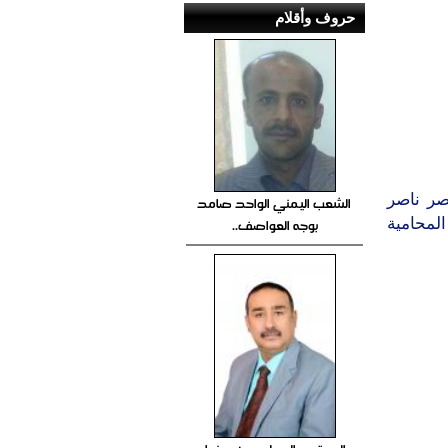
حروف وأقلام
صر ناصر
الشعب اليمني الواحد صامد
المحامية
بوجه العواصف..