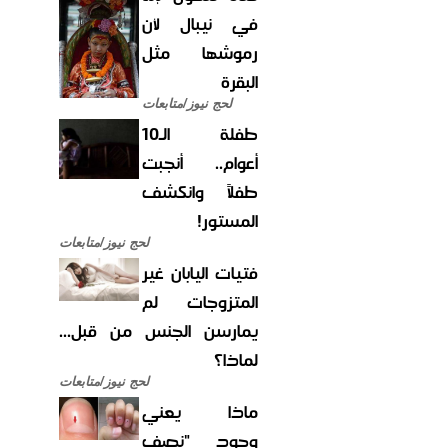
في نيبال لأن
رموشها مثل
البقرة
لحج نيوز/متابعات
طفلة الـ10
أعوام.. أنجبت
طفلاً وانكشف
المستور!
لحج نيوز/متابعات
فتيات اليابان غير
المتزوجات لم
يمارسن الجنس من قبل...
لماذا؟
لحج نيوز/متابعات
ماذا يعني
وجود "نصف