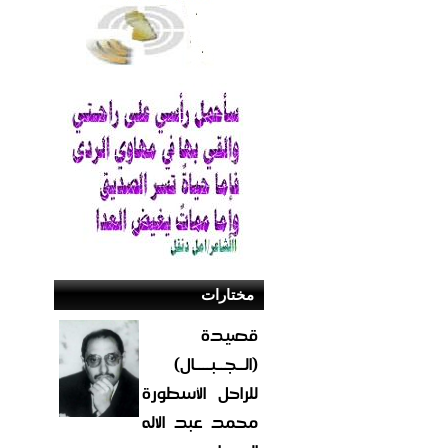
مختارات
قصيدة
(الــجــبــــال)
للراحل الأسطورة
محمد عبد الاله