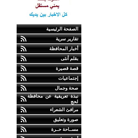
الصفحة الرئيسية
تقارير سرية
أخبار المحافظة
بقلم أنثى
قصة قصيرة
إجتماعيات
صحة وجمال
نبذة تعريفية عن محافظة
لحج
مرافئ الشعراء
صورة وتعليق
مســاحة حــرة