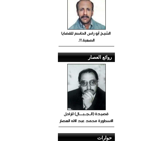
الشيخ أبو راس الحاسم للقضايا
الصعبة.!!.
روائع العصار
قصيدة (الــجــبــــال) للراحل
الأسطورة محمد عبد الاله العصار
حوارات