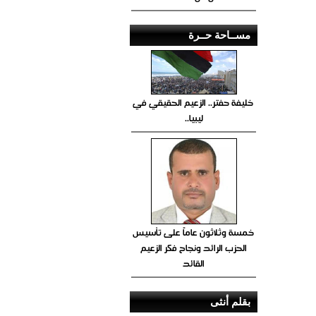
مســاحة حــرة
خليفة حفتر.. الزعيم الحقيقي في
ليبيا..
خمسة وثلاثون عاماً على تأسيس
الحزب الرائد ونجاح فكر الزعيم
القائد
بقلم أنثى