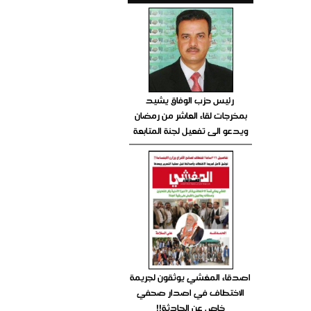
رئيس حزب الوفاق يشيد
بمخرجات لقاء العاشر من رمضان
ويدعو الى تفعيل لجنة المتابعة
اصدقاء المغشي يوثقون لجريمة
الاختطاف في اصدار صحفي
خاص عن الحادثة!!