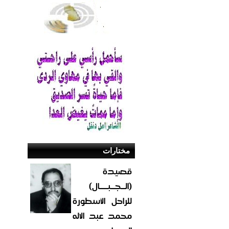
مختارات
قصيدة
(الــجــبــــال)
للراحل الأسطورة
محمد عبد الاله