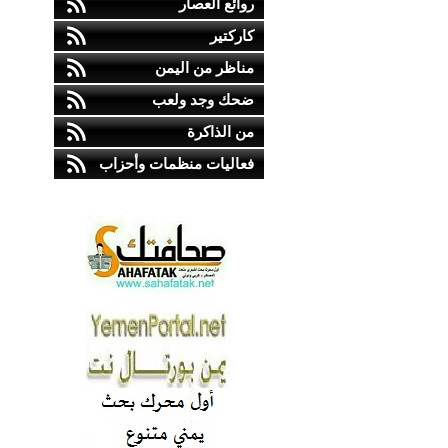
روائع العصار
كاركتير
مناظر من اليمن
ضحك وجد ولعب
من الذاكرة
فعاليات منظمات وأحزاب