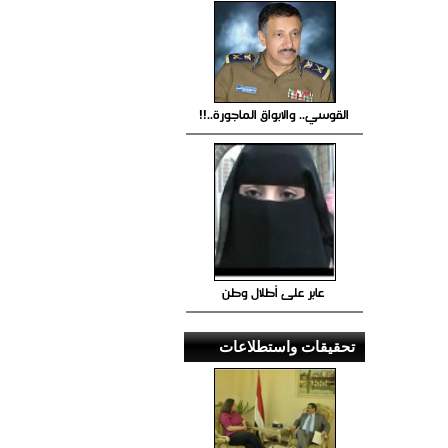
القوسي.. والابواق الماجورة..!!
عابر على أطلال وطن
تحقيقات واستطلاعات