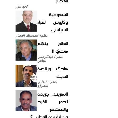
العصار
لحج نيوز
السعودية
وكابوس الغباء
السياسي
بقلم/ عبدالملك العصار
العالم يتكلم
هندي !!
بقلم / عبدالرحمن
بجاش
هادي ورقصة
الديك
بقلم د./ عادل
الشجاع
التهريب.. جريمة
تدمر الفرد
والمجتمع
وخيانة بحق الوطن ..؟