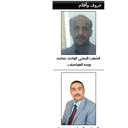
حروف وأقلام
الشعب اليمني الواحد صامد
بوجه العواصف..