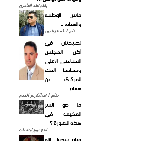
بقلم/طه العامري
مابين الوطنية
والخيانة ..
بقلم / طه عزالدين
نصيحتان في
أذن المجلس
السياسي الأعلى
ومحافظ البنك
المركزي بن
همام
بقلم / عبدالكريم المدي
ما هو السر
المخيف في
هذه الصورة ؟
لحج نيوز/متابعات
فتاة تتحول لإله