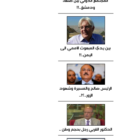
المجتمع الدولي بين صنعاء
ودمشق..!!
بين يدي المبعوث الأممي الى
اليمن..!!
الرئيس صالح والمسيرة وشهود
الزور..؟!..
الدكتور القربي رجل بحجم وطن ..