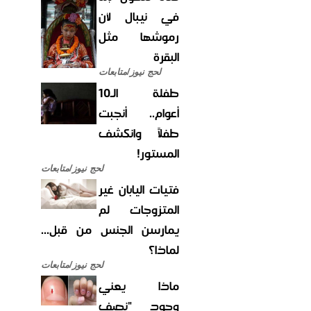
في نيبال لأن
رموشها مثل
البقرة
لحج نيوز/متابعات
طفلة الـ10
أعوام.. أنجبت
طفلاً وانكشف
المستور!
لحج نيوز/متابعات
فتيات اليابان غير
المتزوجات لم
يمارسن الجنس من قبل...
لماذا؟
لحج نيوز/متابعات
ماذا يعني
وجود "نصف