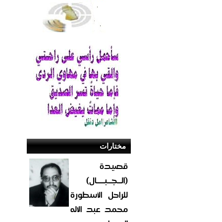
مختارات
قصيدة
(الــجــبــــال)
للراحل الأسطورة
محمد عبد الاله