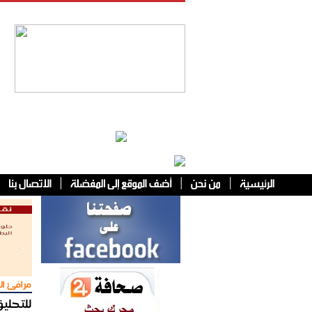
فئات أخرى
مرافئ ال
للتحليق