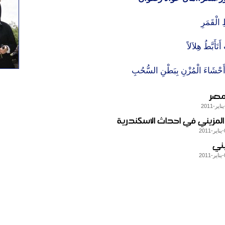
 الْقَمَرِ
َتَأَبَّطُ هِلاَلاً
حْشَاءَ الْمُزْنِ بِبَطْنِ السُّحُبِ
 مصر
المزيني في احداث الاسكندرية
يني