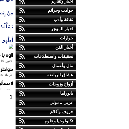
أخبار وتقارير
حوادث وجرائم
مِنْ إِبْطِ
ثقافة وأدب
تَسَلَّلْتُ أ
اخبار المهجر
حوارات
أَطْوِي أَ
أخبار الفن
الوه يا
تحقيقات واستطلاعات
الإثنين, 10-يناير-2011
مال وأعمال
خواطر 
عشاق الرياضة
الأربعاء, 05-يناير-2011
لا تسأل
أزواج وزوجات
السبت, 01-يناير-2011
بانوراما
1
عربي .. دولي
حروف وأقلام
تكنولوجيا وعلوم