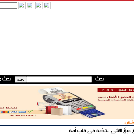
شعراء
 عبقُ الانثى...نـَدْبة في قلب أمَة