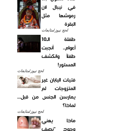
في نيبال لأن
رموشها مثل
البقرة
لحج نيوز/متابعات
طفلة الـ10
أعوام.. أنجبت
طفلاً وانكشف
المستور!
لحج نيوز/متابعات
فتيات اليابان غير
المتزوجات لم
يمارسن الجنس من قبل...
لماذا؟
لحج نيوز/متابعات
ماذا يعني
وجود "نصف