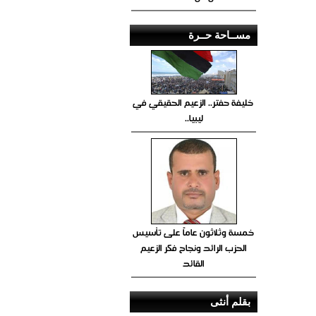
مســاحة حــرة
خليفة حفتر.. الزعيم الحقيقي في
ليبيا..
خمسة وثلاثون عاماً على تأسيس
الحزب الرائد ونجاح فكر الزعيم
القائد
بقلم أنثى