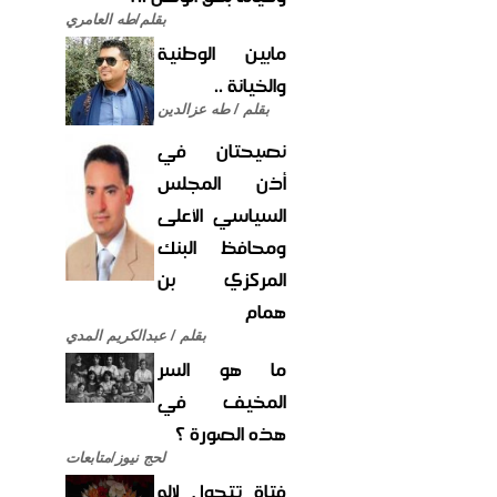
بقلم/طه العامري
مابين الوطنية
والخيانة ..
بقلم / طه عزالدين
نصيحتان في
أذن المجلس
السياسي الأعلى
ومحافظ البنك
المركزي بن
همام
بقلم / عبدالكريم المدي
ما هو السر
المخيف في
هذه الصورة ؟
لحج نيوز/متابعات
فتاة تتحول لإله