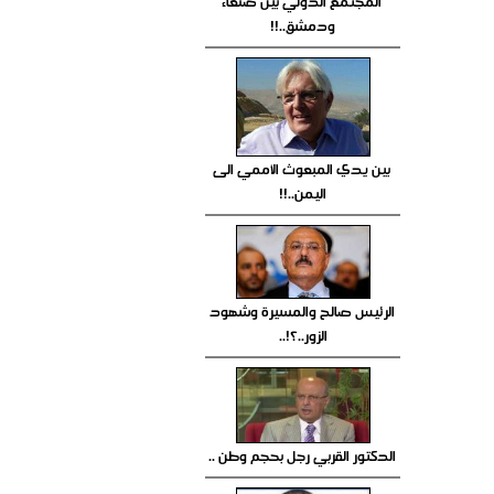
المجتمع الدولي بين صنعاء
ودمشق..!!
بين يدي المبعوث الأممي الى
اليمن..!!
الرئيس صالح والمسيرة وشهود
الزور..؟!..
الدكتور القربي رجل بحجم وطن ..