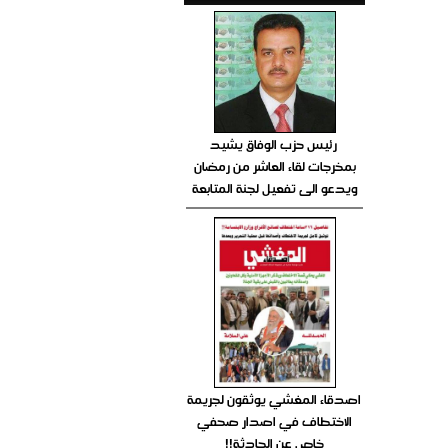
رئيس حزب الوفاق يشيد
بمخرجات لقاء العاشر من رمضان
ويدعو الى تفعيل لجنة المتابعة
اصدقاء المغشي يوثقون لجريمة
الاختطاف في اصدار صحفي
خاص عن الحادثة!!