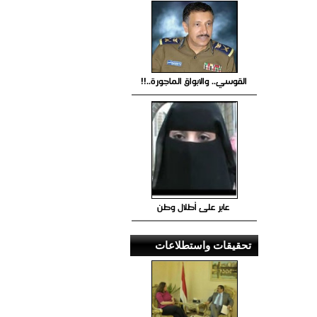
القوسي.. والابواق الماجورة..!!
عابر على أطلال وطن
تحقيقات واستطلاعات