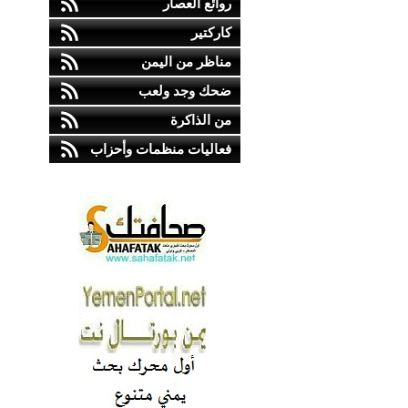
روائع العصار
كاركتير
مناظر من اليمن
ضحك وجد ولعب
من الذاكرة
فعاليات منظمات وأحزاب