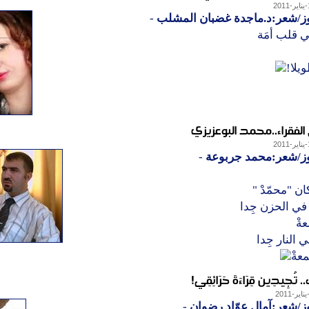
وز/شعر:د.ماجدة غضبان المشلب
-
في قلب أمَة
يلا!
الفقراء..محمد البوعزيزي
وز/شعر:محمد جربوعة
-
ن "محمّدْ "
في الحزن جِدا
ةْ
 النار جِدا
عةْ
. تُجِيدِين قِرَاءَةَ حَرَائِقِي!
ز/شعر:آمال عوّاد رضوان
-