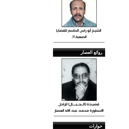
الشيخ أبو راس الحاسم للقضايا
الصعبة.!!.
روائع العصار
قصيدة (الــجــبــــال) للراحل
الأسطورة محمد عبد الاله العصار
حوارات