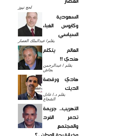
العصار
لحج نيوز
السعودية
وكابوس الغباء
السياسي
بقلم/ عبدالملك العصار
العالم يتكلم
هندي !!
بقلم / عبدالرحمن
بجاش
هادي ورقصة
الديك
بقلم د./ عادل
الشجاع
التهريب.. جريمة
تدمر الفرد
والمجتمع
وخيانة بحق الوطن ..؟