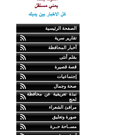
الصفحة الرئيسية
تقارير سرية
أخبار المحافظة
بقلم أنثى
قصة قصيرة
إجتماعيات
صحة وجمال
نبذة تعريفية عن محافظة
لحج
مرافئ الشعراء
صورة وتعليق
مســاحة حــرة