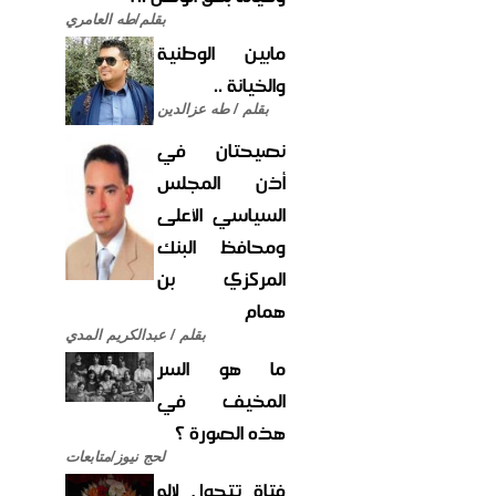
بقلم/طه العامري
مابين الوطنية
والخيانة ..
بقلم / طه عزالدين
نصيحتان في
أذن المجلس
السياسي الأعلى
ومحافظ البنك
المركزي بن
همام
بقلم / عبدالكريم المدي
ما هو السر
المخيف في
هذه الصورة ؟
لحج نيوز/متابعات
فتاة تتحول لإله