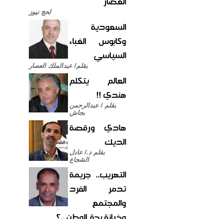
العصار
لحج نيوز
السعودية
وكابوس الغباء
السياسي
بقلم/ عبدالملك العصار
العالم يتكلم
هندي !!
بقلم / عبدالرحمن
بجاش
هادي ورقصة
الديك
بقلم د./ عادل
الشجاع
التهريب.. جريمة
تدمر الفرد
والمجتمع
وخيانة بحق الوطن ..؟