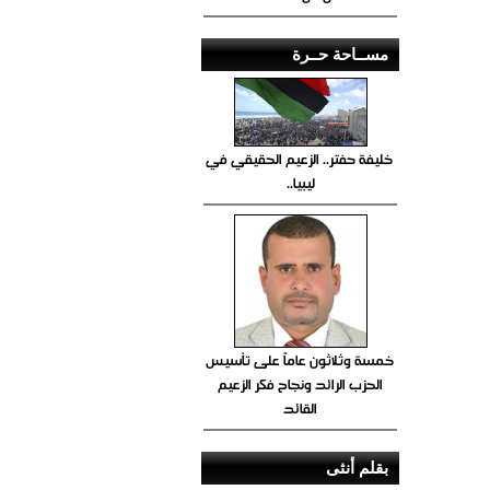
مســاحة حــرة
خليفة حفتر.. الزعيم الحقيقي في
ليبيا..
خمسة وثلاثون عاماً على تأسيس
الحزب الرائد ونجاح فكر الزعيم
القائد
بقلم أنثى