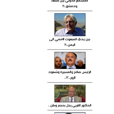
المجتمع الدولي بين صنعاء
ودمشق..!!
بين يدي المبعوث الأممي الى
اليمن..!!
الرئيس صالح والمسيرة وشهود
الزور..؟!..
الدكتور القربي رجل بحجم وطن ..