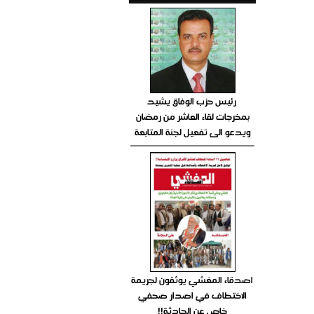
رئيس حزب الوفاق يشيد
بمخرجات لقاء العاشر من رمضان
ويدعو الى تفعيل لجنة المتابعة
اصدقاء المغشي يوثقون لجريمة
الاختطاف في اصدار صحفي
خاص عن الحادثة!!