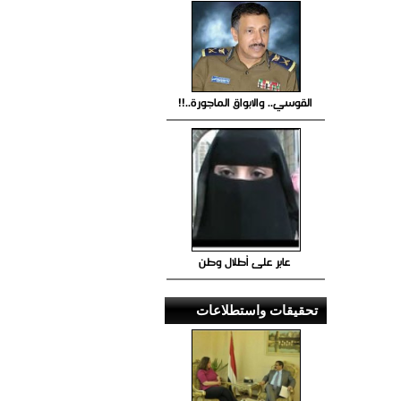
القوسي.. والابواق الماجورة..!!
عابر على أطلال وطن
تحقيقات واستطلاعات