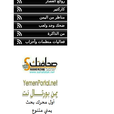
روائع العصار
كاركتير
مناظر من اليمن
ضحك وجد ولعب
من الذاكرة
فعاليات منظمات وأحزاب