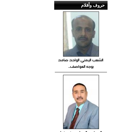
حروف وأقلام
الشعب اليمني الواحد صامد
بوجه العواصف..