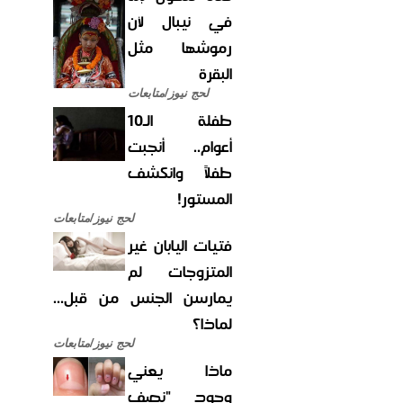
في نيبال لأن
رموشها مثل
البقرة
لحج نيوز/متابعات
طفلة الـ10
أعوام.. أنجبت
طفلاً وانكشف
المستور!
لحج نيوز/متابعات
فتيات اليابان غير
المتزوجات لم
يمارسن الجنس من قبل...
لماذا؟
لحج نيوز/متابعات
ماذا يعني
وجود "نصف