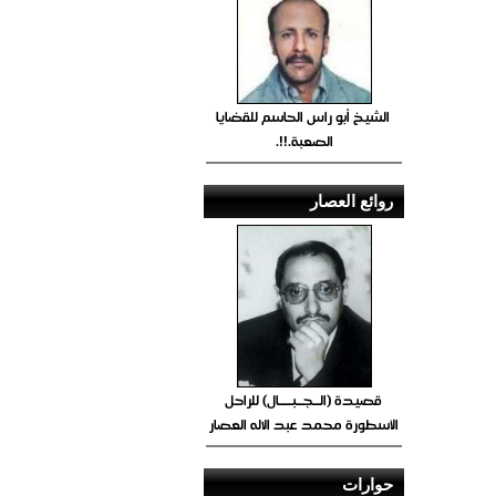
الشيخ أبو راس الحاسم للقضايا
الصعبة.!!.
روائع العصار
قصيدة (الــجــبــــال) للراحل
الأسطورة محمد عبد الاله العصار
حوارات