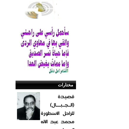
مختارات
قصيدة
(الــجــبــــال)
للراحل الأسطورة
محمد عبد الاله