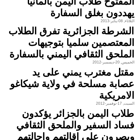
المفتوح طلاب اليمن بألمانيا
يهددون بغلق السفارة
الثلاثاء, 08-يناير-2013
الشرطة الجزائرية تفرق الطلاب
المعتصمين سلميا بتوجيهات
الملحق الثقافي اليمني بالسفارة
الخميس, 20-ديسمبر-2012
مقتل مغترب يمني على يد
عصابة مسلحة في ولاية شيكاغو
الامريكية
السبت, 17-نوفمبر-2012
طلاب اليمن بالجزائر يؤكدون
فساد السفير والملحق الثقافي
ويصرون على إقالتهم واحالتهم