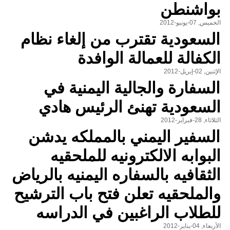
بواشنطن
الخميس, 07-يونيو-2012
السعودية تقترب من إلغاء نظام
الكفالة للعمالة الوافدة
الإثنين, 02-إبريل-2012
السفارة والجالية اليمنية في
السعودية تهنئ الرئيس هادي
الثلاثاء, 28-فبراير-2012
السفير اليمني بالمملكه يدشن
البوابه الالكترونيه للملحقيه
الثقافيه بالسفاره اليمنيه بالرياض
والملحقيه تعلن فتح باب الترشيح
للطلاب الراغبين في الدراسه
الأربعاء, 04-يناير-2012