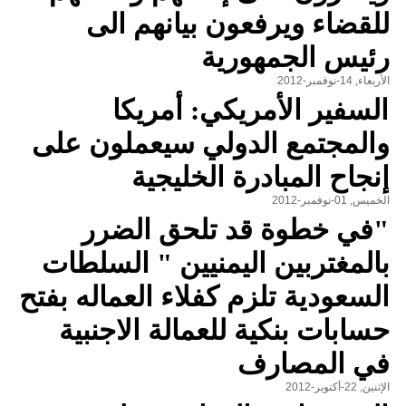
للقضاء ويرفعون بيانهم الى
رئيس الجمهورية
الأربعاء, 14-نوفمبر-2012
السفير الأمريكي: أمريكا
والمجتمع الدولي سيعملون على
إنجاح المبادرة الخليجية
الخميس, 01-نوفمبر-2012
"في خطوة قد تلحق الضرر
بالمغتربين اليمنيين " السلطات
السعودية تلزم كفلاء العماله بفتح
حسابات بنكية للعمالة الاجنبية
في المصارف
الإثنين, 22-أكتوبر-2012