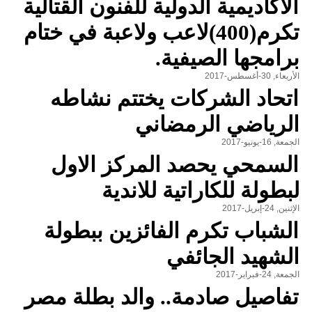
الاكاديمية الدولية للفنون القتالية
تكرم(400)لاعب ولاعبة في ختام
برامجها الصيفية.
الأربعاء, 30-أغسطس-2017
اتحاد الشركات يختتم نشاطه
الرياضي الرمضاني
الجمعة, 16-يونيو-2017
السمحي يحصد المركز الاول
لبطولة للكاراتية للاندية
الإثنين, 24-إبريل-2017
الشباب تكرم الفائزين ببطولة
الشهيد الجائفي
الجمعة, 24-فبراير-2017
تفاصيل صادمة.. والد بطلة مصر