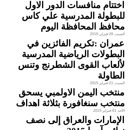
اختتام منافسات الدور الاول
للبطولة المدرسية علي كاس
محافظ المحافظة اليوم
السبت, 28-فبراير-2015
عمران :تكريم الفائزين في
البطولات الرياضية المدرسية
لألعاب القوى الشطرنج وتنس
الطاولة
السبت, 21-فبراير-2015
منتخب اليمن الاولمبي يسحق
منتخب سنغافورة بثلاثة اهداف
الأحد, 01-فبراير-2015
الإمارات والعراق إلى نصف