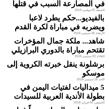
في المصارعة السبب في قتلها
الجمعة, 25-نوفمبر-2016
بالفيديو...حكم يطرد لاعبا
ويضربه في مباراة لكرة القدم
الأربعاء, 28-سبتمبر-2016
شاهد... ملكة جمال المؤخرات
تقتحم مباراة بالدوري البرازيلي
الثلاثاء, 20-سبتمبر-2016
برشلونة ينقل خبرته الكروية إلى
موسكو
الأحد, 18-سبتمبر-2016
5 ميداليات لفتيات اليمن في
بطولة الأندية العربية للسيدات
الخميس, 04-فبراير-2016