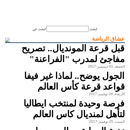
ابحث عن:
ابحث
عشاق الرياضة
قبل قرعة المونديال.. تصريح
مفاجئ لمدرب "الفراعنة"
الجمعة, 01-ديسمبر-2017
الجول يوضح.. لماذا غير فيفا
قواعد قرعة كأس العالم‎
الأربعاء, 29-نوفمبر-2017
فرصة وحيدة لمنتخب ايطاليا
لتأهل لمنديال كاس العالم
السبت, 25-نوفمبر-2017