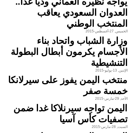
يواجه نظيره العماني ودياً غدا..
العدوان السعودي يعاقب
المنتخب الوطني
الخميس, 27-أغسطس-2015
وزارة الشباب واتحاد بناء
الأجسام يكرمون أبطال البطولة
التنشيطية
الإثنين, 13-يوليو-2015
منتخب اليمن يفوز على سيرلانكا
خمسة صفر
الأحد, 29-مارس-2015
اليمن تواجه سيرنلاكا غدا ضمن
تصفيات كأس آسيا
السبت, 28-مارس-2015