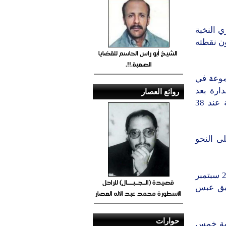
يصعد لدوري النخبة
ون نقطته
الشيخ أبو راس الحاسم للقضايا
الصعبة.!!.
موعة في
ارة بعد
روائع العصار
خسارته أمام مضيفه تضامن شبوه بهدفين لهدف ليتجمد رصيد العروبة عند 38
لى النحو
فوز شمسان على ضيفه خنفر بهدفين مقابل هدف في حين خرج فريق 26 سبتمبر
قصيدة (الــجــبــــال) للراحل
ريق عبس
الأسطورة محمد عبد الاله العصار
حوارات
قامة خمس