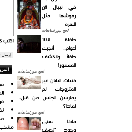
في نيبال لأن
رموشها مثل
البقرة
لحج نيوز/متابعات
طفلة الـ10
اكتب كو
أعوام.. أنجبت
طفلاً وانكشف
المستور!
المزي
لحج نيوز/متابعات
فتيات اليابان غير
قب
المتزوجات لم
ال
يمارسن الجنس من قبل...
فر
لماذا؟
نخ
لحج نيوز/متابعات
مص
ماذا يعني
منتخب 
وجود "نصف