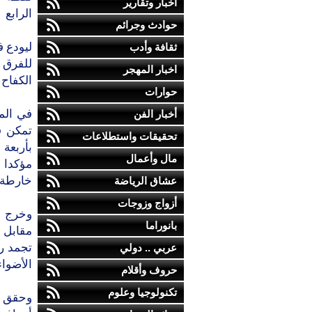
أخبار وتقارير
الرابع
حوادث وجرائم
ليودع ف
ثقافة وأدب
للفرق ا
اخبار المهجر
الكفاح 
حوارات
في المق
أخبار الفن
تمكن ف
تحقيقات واستطلاعات
مال وأعمال
مؤكدا ب
خارطة المجم
عشاق الرياضة
أزواج وزوجات
وخرج ف
بانوراما
عربي .. دولي
الأضواء
حروف وأقلام
تكنولوجيا وعلوم
وحقق أ