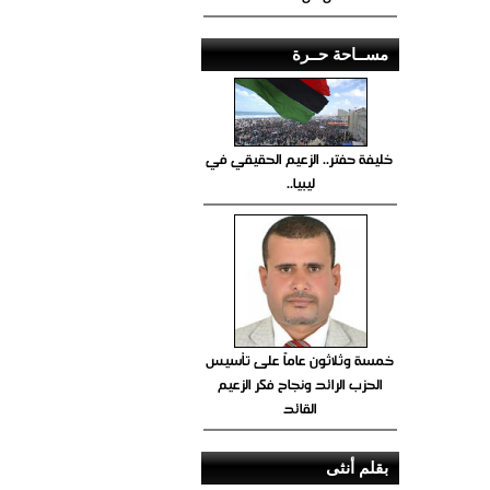
مســاحة حــرة
خليفة حفتر.. الزعيم الحقيقي في
ليبيا..
خمسة وثلاثون عاماً على تأسيس
الحزب الرائد ونجاح فكر الزعيم
القائد
بقلم أنثى