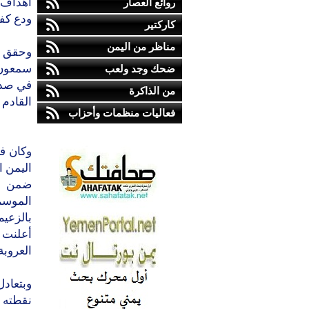
روائع العصار
ودع كفا
كاركتير
مناظر من اليمن
وحقق ف
ضحك وجد ولعب
في صدا
من الذاكرة
القادم
فعاليات منظمات وأحزاب
وكان ف
اليمن ا
ضمن من
الموسم
بالزعيم
أعلنت ف
العروبة
وبتعاد