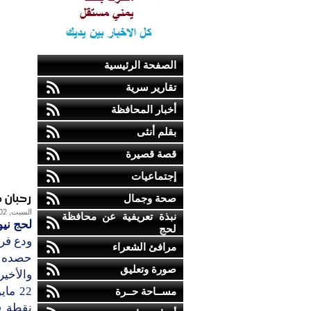
الصفحة الرئيسية
تقارير سرية
أخبار المحافظة
بقلم أنثى
قصة قصيرة
إجتماعيات
رحبان 
صحة وجمال
السبت, 02-مايو-2009
نبذة تعريفية عن محافظة
لحج نيو
لحج
ودع فري
مرافئ الشعراء
حصده لل
صورة وتعليق
والأخي
مســاحة حــرة