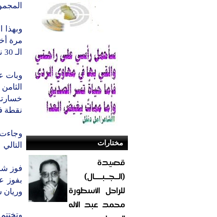
المجمو
مرة أخر
الـ 30 نقطة في مركزه الرابع.
وبات ع
الثامن
نقطة في
وجاءت ب
مختارات
التالي
قصيدة
(الــجــبــــال)
بفوز ع
للراحل الأسطورة
وريان س
محمد عبد الاله
وتختتم 