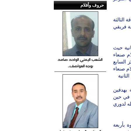
حروف وأقلام
 الثالثة
قة فريقي
انية حيث
م صنعاء
الشعب اليمني الواحد صامد
25 نقطة في المركز السابع
بوجه العواصف..
ام صنعاء
 بهدفين
ركز السادس في حين
ن تأهله لدوري
 بأربعة