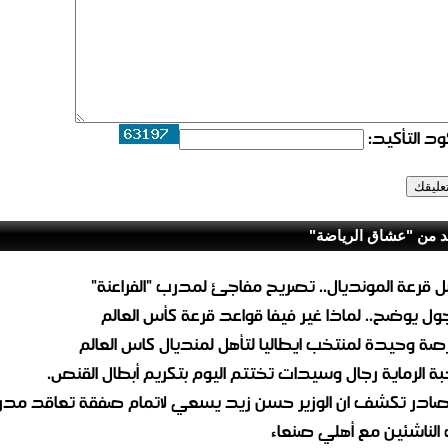
د التأكيد:
د من "عشاق الرياضة"
ل قرعة المونديال.. تصريح مفاجئ لمدرب "الفراعنة"
جول يوضح.. لماذا غير فيفا قواعد قرعة كأس العالم‎
صة وحيدة لمنتخب ايطاليا لتأهل لمنديال كاس العالم
بة الرماية رجال وسيدات تختتم اليوم بتكريم أبطال القنص.
ادر تكشف ان الوزير حسن زيد يسعي لاتمام صفقة تعاقد مد
الناشئين مع أهلي صنعاء