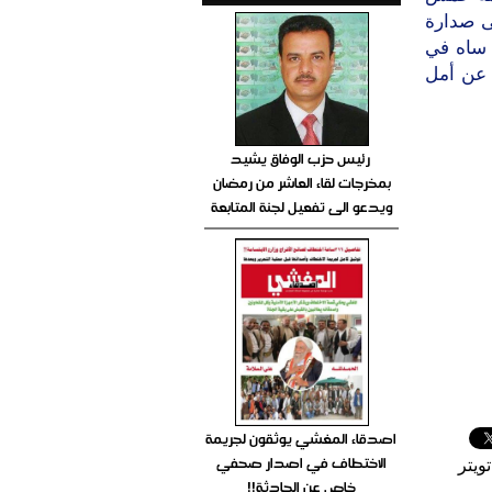
ى صدارة
 ساه في
 عن أمل
رئيس حزب الوفاق يشيد
بمخرجات لقاء العاشر من رمضان
ويدعو الى تفعيل لجنة المتابعة
اصدقاء المغشي يوثقون لجريمة
الاختطاف في اصدار صحفي
ويتر
خاص عن الحادثة!!