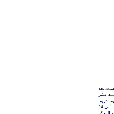
لسبت بعد
امنة عشر
فه فريق
22 مايو بثلاثة أهداف مقابل هدفين ليرفع من خلاله رحبان حرض رصيده إلى 24
صيد 22 مايو عند 29 نقطة في المركز