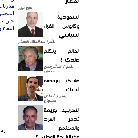
العصار
مباريا
لحج نيوز
المجمو
السعودية
حين يس
وكابوس الغباء
البقاء و
السياسي
بقلم/ عبدالملك العصار
العالم يتكلم
هندي !!
بقلم / عبدالرحمن
بجاش
هادي ورقصة
الديك
بقلم د./ عادل
الشجاع
التهريب.. جريمة
تدمر الفرد
والمجتمع
إرس
وخيانة بحق الوطن ..؟