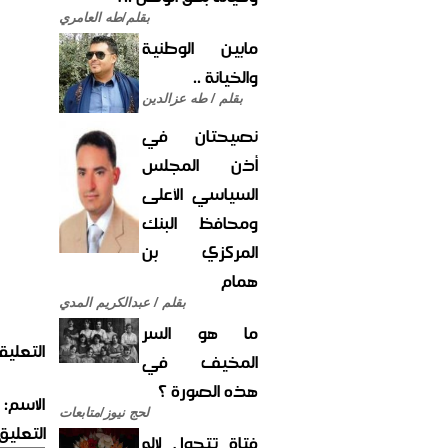
بقلم/طه العامري
مابين الوطنية
والخيانة ..
بقلم / طه عزالدين
نصيحتان في
أذن المجلس
السياسي الأعلى
ومحافظ البنك
المركزي بن
همام
بقلم / عبدالكريم المدي
ما هو السر
التعليق
المخيف في
هذه الصورة ؟
الاسم:
لحج نيوز/متابعات
التعليق:
فتاة تتحول لإله