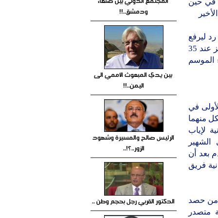
المجتمع الدولي بين صنعاء
لمركز الثالث في حين
ودمشق..!!
لأخير
د ليرفع
سمعون رصيده إلى 29 في المركز الخامس في حين تجمد رصيد أهلي تعز عند 35
 الموسم
بين يدي المبعوث الأممي الى
اليمن..!!
أولى في
كل منهما
ة لإياب
الرئيس صالح والمسيرة وشهود
 الشهير
الزور..؟!..
م بعد أن
نية فريق
الدكتور القربي رجل بحجم وطن ..
 من حصد
وبة متصدر