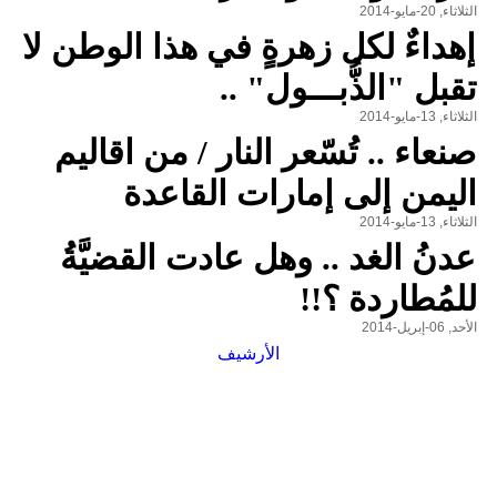
الثلاثاء, 20-مايو-2014
إهداءٌ لكل زهرةٍ في هذا الوطن لا
تقبل "الذُّبـــول" ..
الثلاثاء, 13-مايو-2014
صنعاء .. تُسّعر النار / من اقاليم
اليمن إلى إمارات القاعدة
الثلاثاء, 13-مايو-2014
عدنُ الغد .. وهل عادت القضيَّةُ
للمُطاردة ؟!!
الأحد, 06-إبريل-2014
الأرشيف