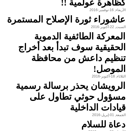
كظاهرة عولمية !!
الأربعاء, 16-نوفمبر-2016
عاشوراء ثورة الإصلاح المستمرة
السبت, 22-أكتوبر-2016
المعركة الطائفية الدموية
الحقيقية سوف تبدأ بعد أخراج
تنظيم داعش من محافظة
الموصل!
الثلاثاء, 18-أكتوبر-2016
الرويشان يحذر برسالة رسمية
مسؤول حوثي تطاول على
قيادات الداخلية
الجمعة, 01-إبريل-2016
دعاة للسلام