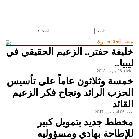
ابحث عن:
ابحث
مســاحة حــرة
خليفة حفتر.. الزعيم الحقيقي في
ليبيا..
الثلاثاء, 06-مارس-2018
خمسة وثلاثون عاماً على تأسيس
الحزب الرائد ونجاح فكر الزعيم
القائد
الأحد, 06-أغسطس-2017
مخطط جديد بتمويل كبير
للإطاحة بهادي ومسؤوليه