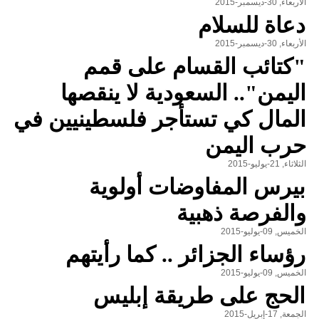
الأربعاء, 30-ديسمبر-2015
دعاة للسلام
الأربعاء, 30-ديسمبر-2015
"كتائب القسام على قمم
اليمن".. السعودية لا ينقصها
المال كي تستأجر فلسطينيين في
حرب اليمن
الثلاثاء, 21-يوليو-2015
بيرس المفاوضات أولوية
والفرصة ذهبية
الخميس, 09-يوليو-2015
رؤساء الجزائر .. كما رأيتهم
الخميس, 09-يوليو-2015
الحج على طريقة إبليس
الجمعة, 17-إبريل-2015