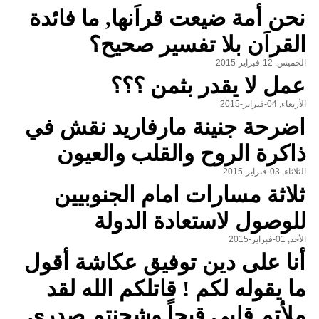
نحن أمة ضيعت قراَنها, ما فائدة
القراَن بلا تفسير صحيح؟
الخميس, 12-فبراير-2015
عمل لا يقدر بثمن ؟؟؟
الأربعاء, 04-فبراير-2015
اضرحة جنينة مارفاريد نقش في
ذاكرة الروح والقلب والعيون
الثلاثاء, 03-فبراير-2015
ثلاثة مسارات امام الجنوبيين
للوصول لاستعادة الدولة
الأحد, 01-فبراير-2015
أنا على دين توفيق عكاشة أقول
ما يقوله لكم ! قاتلكم الله لقد
ملأتم قلبي قيحاً وشحنتم صدري