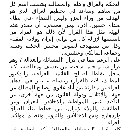
التحكم بالعراق وأهله، والمطالبة بشطب اسم كل
من ساهم وساعد في تحطيم العراق الذي هو
الهدف من وراء الغزو وليس القضاء على نظام
صدام حسين. إذن، ليس مستغربا أن تصدر هذه
الهيئة مثل هذا القرار لأن ذلك هو المراد من
تأسيسها لإزالة كل من يوالي إيران وولاية الفقيه،
وكل من يستهدف لصوص مجلس الحكيم وقتلته
وجماعة المالكي وعشيرته.
على الرغم مما في قرار "المسائلة والعدالة"، وهو
قرار سيتم حتما سحبه، من تعسف ومغالطة، لكنه
سجل نقاطا لصالح القائمة العراقية والدكتور
المطلك، لأنه (القرار) وببساطة، يثير في أذهان
العراقيين مقارنة بين أياد علاوي وصالح المطلك من
جهة، والائتلاف ودولة القانون من جهة أخرى، بين
التأكيد على المواطنة والإخلاص للعراق وبين
الطائفية والولاء لإيران، بين خطط بناء العراق
وازدهاره وبين الاختلاس والتزوير وتنظيم مواكب
العزاء.
كان قرار "المسائلة والعدالة" أكثر ايجابية في