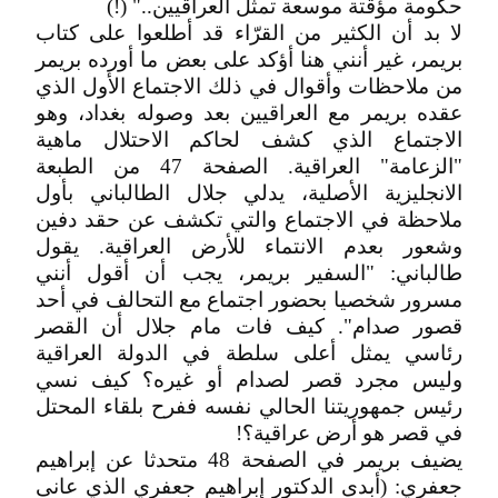
حكومة مؤقتة موسعة تمثل العراقيين.." (!)
لا بد أن الكثير من القرّاء قد أطلعوا على كتاب
بريمر، غير أنني هنا أؤكد على بعض ما أورده بريمر
من ملاحظات وأقوال في ذلك الاجتماع الأول الذي
عقده بريمر مع العراقيين بعد وصوله بغداد، وهو
الاجتماع الذي كشف لحاكم الاحتلال ماهية
"الزعامة" العراقية. الصفحة 47 من الطبعة
الانجليزية الأصلية، يدلي جلال الطالباني بأول
ملاحظة في الاجتماع والتي تكشف عن حقد دفين
وشعور بعدم الانتماء للأرض العراقية. يقول
طالباني: "السفير بريمر، يجب أن أقول أنني
مسرور شخصيا بحضور اجتماع مع التحالف في أحد
قصور صدام". كيف فات مام جلال أن القصر
رئاسي يمثل أعلى سلطة في الدولة العراقية
وليس مجرد قصر لصدام أو غيره؟ كيف نسي
رئيس جمهوريتنا الحالي نفسه ففرح بلقاء المحتل
في قصر هو أرض عراقية؟!
يضيف بريمر في الصفحة 48 متحدثا عن إبراهيم
جعفري: (أبدى الدكتور إبراهيم جعفري الذي عانى