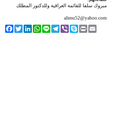
مبروك سلفا للقائمة العراقية وللدكتور المطلك
alimu52@yahoo.com
acebook
Twitter
LinkedIn
WhatsApp
Line
Telegram
Viber
Skype
Print
Email