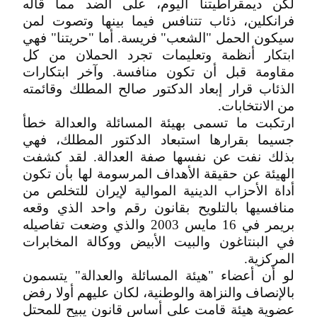
لكن ديمقراطيتنا اليوم، على الضد مما قاله
فرانكلين، ذئاب تتنافس فيما بينها وتصوت لمن
سيكون الحمل "الشعب" فريسة. أما "حريتنا" فهي
ابتكار أنظمة وتعليمات تجرد الحملان من كل
مقاومة قبل أن تكون منافسة. وآخر ابتكارات
الذئاب قرار إبعاد الدكتور صالح المطلك وقائمته
من الانتخابات.
ارتكبت ما تسمى بهيئة المسائلة والعدالة خطأ
جسيما بقرارها استبعاد الدكتور المطلك، فهي
بذلك نفت عن نفسها صفة العدالة. لقد كشفت
الهيئة عن حقيقة الأهداف المرسومة لها بأن تكون
أداة الأحزاب الدينية الموالية لإيران للتخلص من
منافسيها بالتلويح بقانون رقم واحد الذي وقعه
بريمر في 16 مايس 2003 والذي وضعت تفاصيله
في البنتاغون والبيت الأبيض ووكالة المخابرات
المركزية.
لو أن أعضاء "هيئة المسائلة والعدالة" يتسمون
بالإنصاف والنزاهة والوطنية، لكان عليهم أولا رفض
عضوية هيئة قامت على أساس قانون يبيح للمحتل