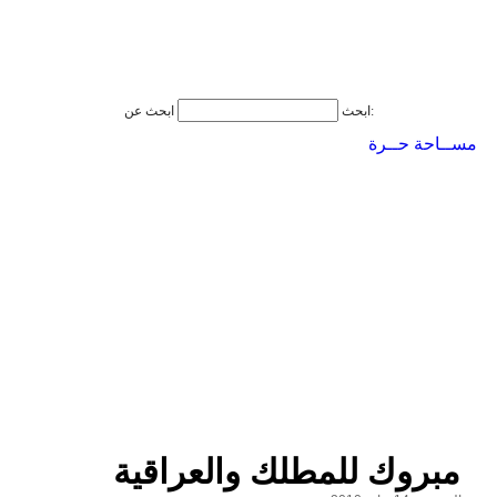
ابحث عن:
ابحث
مســاحة حــرة
مبروك للمطلك والعراقية