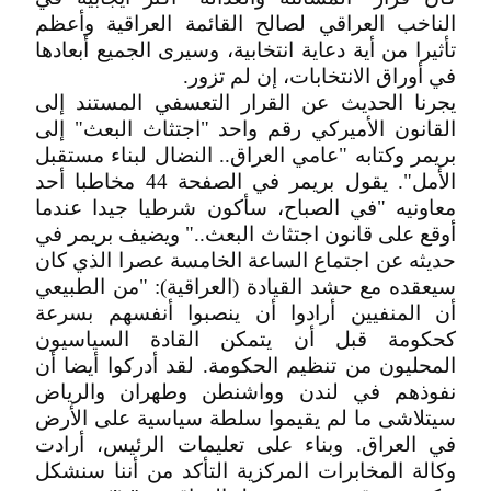
الناخب العراقي لصالح القائمة العراقية وأعظم
تأثيرا من أية دعاية انتخابية، وسيرى الجميع أبعادها
في أوراق الانتخابات، إن لم تزور.
يجرنا الحديث عن القرار التعسفي المستند إلى
القانون الأميركي رقم واحد "اجتثاث البعث" إلى
بريمر وكتابه "عامي العراق.. النضال لبناء مستقبل
الأمل". يقول بريمر في الصفحة 44 مخاطبا أحد
معاونيه "في الصباح، سأكون شرطيا جيدا عندما
أوقع على قانون اجتثاث البعث.." ويضيف بريمر في
حديثه عن اجتماع الساعة الخامسة عصرا الذي كان
سيعقده مع حشد القيادة (العراقية): "من الطبيعي
أن المنفيين أرادوا أن ينصبوا أنفسهم بسرعة
كحكومة قبل أن يتمكن القادة السياسيون
المحليون من تنظيم الحكومة. لقد أدركوا أيضا أن
نفوذهم في لندن وواشنطن وطهران والرياض
سيتلاشى ما لم يقيموا سلطة سياسية على الأرض
في العراق. وبناء على تعليمات الرئيس، أرادت
وكالة المخابرات المركزية التأكد من أننا سنشكل