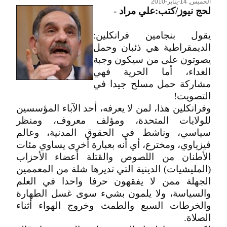
الخميس, 14-يناير-2010
لحج نيوز/كتب:علي مراد
-
يقول بنجامين فرانكلين:
الديمقراطية هي ذئبان وحمل
يصوتون على من سيكون وجبة
الغداء، أما الحرية فهي
مشاركة حمل مسلح جيدا في
التصويت!
وفرانكلين هذا، لمن لا يعرفه، أحد الآباء المؤسسين
للولايات المتحدة، ومؤلف معروف، ومنظر
سياسي، وناشط في الحقوق المدنية، وعالم
فيزياوي، ومخترع، أي أنه بعبارة أخرى يساوي مئات
الأطنان من اللصوص والقتلة أعضاء الأحزاب
(المليشيات) الدينية التي تديرها شلة من المعممين
الجهلة ممن لا يفقهون حرفا واحدا في العلم
والسياسة، ولا يلمون بشيء سوى غسل الطهارة
والخرطات السبع والطمث وخروج الهواء أثناء
الصلاة.