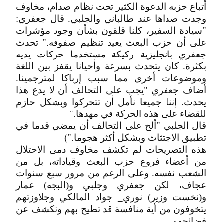
أتباع حزبه الدعوة الكثير تحت نظام صدام، مخاوف
وجدت صداها عند طالباني والجلبي. قال جعفري:
"سيادة السفير، كلنا قلقون بشأن وجود مؤشرات
على أن حزب البعث يعيد تنظيم صفوفه." تحدث
جعفري بانجليزية ركيكة مستخدما حركات يديه
بكثرة. كان يتحدث بسرعة وأحيانا يقفز بين اللغة
وموضوعات أخرى مما سبب إرباكا لمترجمينا.
أضاف جعفري "يجب على التحالف أن لا يدع هذا
يحدث. إننا جميعا نأمل أن تتحركوا وبشكل حازم
للقضاء على هذه الحركة في مهدها."
قال الجلبي "ألح على التحالف أن يمضي قدما في
تطبيق الاجتثاث وبشكل أكثر هجوما.")
هذه التصريحات لم تكشف مخاوف دمى الاحتلال
من أعضاء فروع حزب البعث وقياداته، بل من
الشعب نفسه. وعلى الرغم من مرور سبع سنوات
عجاف، لكن جعفري وجلبي و(البجه) عمار
و(نخست وزير) نوري_ جواد المالكي وجلاوزتهم
يتخوفون من أية منافسة قد تطيح بهم وتكشف عن
فضائحهم.