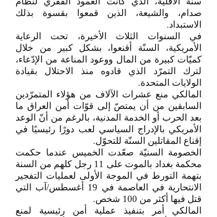
سنّة الأقلية، الذي كانت العمود الفقري لنظام
صدام، والشيعة، الذين قمعوا بقسوة بذلك
الاستبداد.
في السنوات الثلاث الأخيرة، تحت الرعاية
الأمريكية، السنّة أقنعوا، بشكل كبير من خلال
كميّات كبيرة من المال ووعود المناعة من الإدّعاء،
لترك التمرّد الذي قادوه منذ الاحتلال بقيادة
الولايات المتحدة.
المالكي منع عشرات الآلاف من هؤلاء المتمرّدين
السابقين من أن يمتصّ إلى قوّات أمن العراق ما
بعد الحرب أو الخدمة المدنية، بالرغم من أنّ الوعد
الأمريكي بالإدراج السياسي لعب دورًا رئيسيًا في
إقناع المقاتلين السنّة للتحوّل.
الخصومة السنيّة صعّدت الخميس عندما حكمت
محكمة بغداد بالموت على 11 رجل كلهم من السنة
بتهمة التورط في الموجة الأولى لعمليات التفجير
الانتحارية في العاصمة في 19 أغسطس/آب التي
قتل فيها أكثر من 100 شخص.
المالكي أمر بتنفيذ عملية أمن رئيسية لمنع