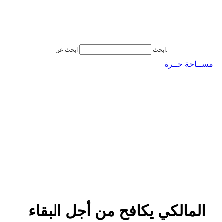
ابحث عن:
ابحث
مســاحة حــرة
المالكي يكافح من أجل البقاء