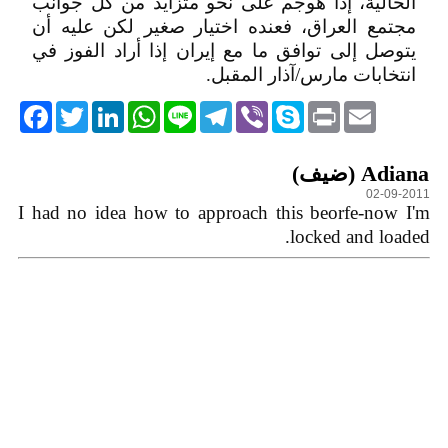
الحالية، إذا هوجم على نحو متزايد من كلّ جوانب
مجتمع العراق، فعنده اختيار صغير لكن عليه أن
يتوصل إلى توافق ما مع إيران إذا أراد الفوز في
انتخابات مارس/آذار المقبل.
acebook
Twitter
LinkedIn
WhatsApp
Line
Telegram
Viber
Skype
Print
Email
التعليقات
Adiana (ضيف)
02-09-2011
I had no idea how to approach this beorfe-now I'm
locked and loaded.