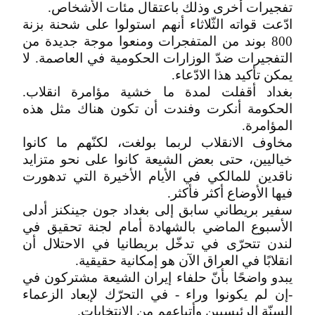
تفجيرات أخرى وذلك باعتقال مئات الأشخاص.
ادّعت قواته الثّلاثاء أنهم استولوا على شحنة بزنة
800 بوند من المتفجرات ومنعوا موجة جديدة من
التفجيرات ضدّ الوزارات الحكومية في العاصمة. لا
يمكن تأكيد هذا الادّعاء.
بغداد أقفلت لمدة ما خشية مؤامرة انقلاب.
الحكومة أنكرت وفندت أن تكون هناك مثل هذه
المؤامرة.
مخاوف الانقلاب لربما بولغت، لكنّهم ما كانوا
خياليين، حتى بعض الشيعة كانوا على نحو متزايد
ناقدين للمالكي في الأيام الأخيرة التي تدهورت
فيها الأوضاع أكثر فأكثر.
سفير بريطاني سابق إلى بغداد جون جينكنز أدلى
الأسبوع الماضي بالشهادة أمام لجنة تحقيق في
لندن تتحرّى في تدخّل بريطانيا في الاحتلال أن
انقلابًا في العراق الآن هو إمكانية حقيقية.
يبدو واضحًا بأنّ حلفاء إيران الشيعة مشتركون في
-إن لم يكونوا وراء - في التحرّك لإبعاد الزعماء
السنّة الرئيسيين وأتباعهم من الانتخابات.