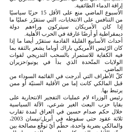
إراقة الدماء الطائفية.
الأسبوع الماضي منع على الأقل 15 حزبًا سياسيًا
من التنافس على الانتخابات، التي ستقرّر عمليًا ما
إذا كان الأمريكان سيتركون وراءهم دولة
ديمقراطية أو أرضًا غارقة في الحرب الأهلية.
أحداث الأسابيع القليلة القادمة ستقرّر أيضا ما إذا
كان الرّئيس الأمريكي باراك أوباما يشعر بالثقة بما
فيه الكفاية للاستمرار بالسحب التدريجي لقوات
الولايات المتّحدة الذي بدأ في يونيو/حزيران
الماضي.
كلّ الأطراف التي أدرجت في القائمة السوداء من
قبل المالكي كانت إما من الأقلية السنيّة أو ممن
يرتبط بها.
رئيس الوزراء لام عمليات التفجير الانتحارية على
بقايا حزب البعث الغير شرعي، الآلة السياسية
خلال حكم صدام حسين في العراق لمدة تقارب
ثلاثة عقود حتى سقوطه في أبريل/نيسان 2003،
والمالكي بضربة واحدة، حطّم أيّ توقّع مصالحة بين