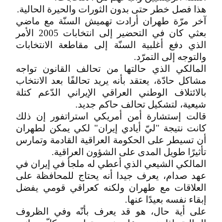
هذا فصل خطر حتى بدون الثورات والحيرة الحالية.
آخر مرّة طهران أرادت تهميش السنّة مع ماضي
بعثي كان في التحضير إلى انتخابات 2005 الأمر
الذي دفع أغلبية السنّة إلى مقاطعة الانتخابات
والتوجه إلى التمرّد.
المالكي الذي حالتها من تحالف القانون تواجه
مشاكل حادّة، يعتقد بأنه يريد تحالفًا بعد الانتخاب
بالائتلاف الوطني العراقي الإيراني الدّعم كتلة
شيعية، لتشكيل تحالف حاكم جديد.
قالت إستشارة أمن أمريكي استراتفور إن ذلك
كانت نتيجة "ليّ أيادي إيران" لكي يمكن لطهران
أن تسيطر على الحكومة العراقية القادمة وتمارس
تأثيرًا طويل المدى على الشؤون العراقية.
المالكي الشيعي الذي أعطي له ملجأ في إيران في
عهد صدام، يعرف جيدا أنه يحتاج للمحافظة على
العلاقات مع طهران ولكنه كعراقي قومي يفضل
إبقاء نفسه بعيدًا عنها.
على أية حال، هو قد يعرف بأنّه وفي الظروف