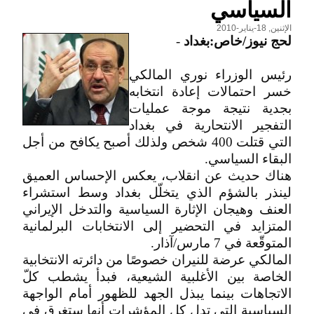
السياسي
الإثنين, 18-يناير-2010
لحج نيوز/خاص:بغداد
-
رئيس الوزراء نوري المالكي
خسر احتمالات إعادة انتخابه
بجدية نتيجة موجة عمليات
التفجير الانتحارية في بغداد
التي قتلت 400 شخص ولذلك أصبح يكافح من أجل
البقاء السياسي.
هناك حديث عن انقلاب، يعكس الإحساس العميق
لينذر بالشؤم الذي يتخلّل بغداد وسط استشراء
العنف وهيجان الإثارة السياسية والتدخل الإيراني
المتزايد في التحضير إلى الانتخابات البرلمانية
المتوقّعة في 7 مارس/آذار.
المالكي عرضة للنيران خصوصًا من دائرته الانتخابية
الخاصة بين الأغلبية الشيعية، فبدأ يشطب كلّ
الاتجاهات بينما يبذل الجهد للظهور أمام الواجهة
السياسية التي تدل كل المؤشرات أنها ستغرق في