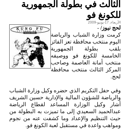
الثالث في بطولة الجمهورية
للكونغ فو
الأربعاء, 17-يونيو-2009
لحج نيوز/
-
كرمت وزارة الشباب والرياضة
اليوم منتخب محافظة تعز الفائز
بلقب بطولة الجمهورية
الخامسة للكونغ فو ووصيفه
منتخب أمانة العاصمة وصاحب
المركز الثالث منتخب محافظة
لحج.
وفي حفل التكريم الذي حضره وكيل وزارة الشباب
والرياضة للشؤون المالية والإدارية حسين الشريف
أشار وكيل الوزارة المساعد لقطاع الرياضة
عبدالحميد السعيدي إلى ما تميزت به البطولة من
حيث التنظيم والإعداد وما كشفت عنه من نجوم
ومواهب واعدة في مستقبل لعبة الكونغ فو.