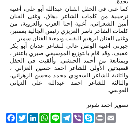
بجدة.
كما غنى في الحفل الفنان عبدالله أبو علي، أغنية
ترحيبية من كلمات الشاعر دهاق، وغنى الفنان
أمين الشعراني، أغنية إحنا العرب والعروبة، من
كلمات الشاعر ناصر العزيزي رئيس الجالية بعسير،
وغنى الفنان ابرهيم النقيب وبمعية الفنان سمير
جبرتي اغنية الوطن غالي للشاعر عدنان أبو بكر
عفيف، وقد قام بالتوزيع الموسيقي صبري باعنتر ،
وبمتابعة من أحمد الحبشي. وألقيت في الحفل
قصيدتين الأولى للشاعر احمد حسين العزاني ،
والثانية للشاعر السعودي محمد محسن الزهراني،
والثالثة للشاعر احمد عبدالله علي الدياني
العولقي.
تصوير احمد شوتر
acebook
Twitter
LinkedIn
WhatsApp
Line
Telegram
Viber
Skype
Print
Email