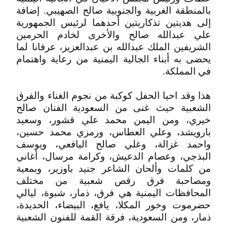
بالمنطقة الغربية والجنوبية صالح الصهيبي. إضافة
إلى هديتين تذكاريتين أحدهما لرئيس الجمهورية
علي عبدالله صالح والأخرى لخادم الحرمين
الشريفين الملك عبدالله بن عبدالعزيز، عرفانا لما
يحضى به أبناء الجالية اليمنية من رعاية واهتمام
في المملكة.
هذا وقد احيا الحفل كوكبة من نجوم الغناء والفرق
الشعبية حيث غنى من السعودية الفنان صالح
خيري، ومن اليمن محمد علي قشور، وسعيد
بارويشد، وعلي العطاس، ورمزي محمد حسين،
واحمد غزالة، وعلي صالح اليافعي، ويوسف
البذجي، وعصام الدعيش، وكرامة مرسال، أغاني
من كلمات وألحان الشاعر جنيد باوزير، وبمعية
ومصاحبة فرق رقص شعبية من مختلف
المحافظات اليمنية هي فرق، ذمار، شبوة، ليالي
حضرموت وخور المكلا، يافع، البيضاء، الحديدة،
ذمار، ومن السعودية، فرقة القمة للفنون الشعبية