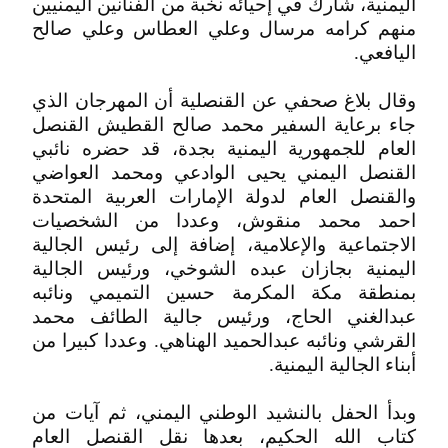
اليمنية، شارك في إحيائه نخبة من الفنانين اليمنيين
منهم كرامه مرسال وعلي العطاس وعلي صالح
اليافعي.
وقال بلاغ صحفي عن القنصلية أن المهرجان الذي
جاء برعاية السفير محمد صالح القطيش القنصل
العام للجمهورية اليمنية بجدة، قد حضره نائبي
القنصل اليمني يحيى الوادعي ومحمد العواضي
والقنصل العام لدولة الإمارات العربية المتحدة
احمد محمد منقوش، وعددا من الشخصيات
الاجتماعية والإعلامية، إضافة إلى رئيس الجالية
اليمنية بجازان عبده الشوخي، ورئيس الجالية
بمنطقة مكة المكرمة حسين التميمي ونائبه
عبدالغني الحاج، ورئيس جالية الطائف محمد
القرشي ونائبه عبدالحميد الهناهي. وعددا كبيرا من
أبناء الجالية اليمنية.
وبدأ الحفل بالنشيد الوطني اليمني، ثم آيات من
كتاب الله الحكيم، بعدها نقل القنصل العام