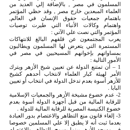
المسلمون في مصر , بالإضافة إلي العديد من
العلماء المبعدين خارج مصر , وقد حظي المؤتمر
باهتمام جمعيات حقوق الإنسان في العالم,
واهتمام وكالات الأنباء التي طيرت توصيات
المؤتمر والتي نصت علي الآتي :
يعرب المجتمعون عن قلقهم البالغ للانتهاكات
المستمرة التي يتعرض لها المسلمون ويطالبون
بمساواتهم بإخوانهم المسيحيين في مصر في
الأمور التالية :
1 – أن تمتنع الدولة عن تعيين شيخ الأزهر ويترك
الأمر لهيئة كبار العلماء لانتخاب أحدهم كشيخ
للأزهر أسوة بعدم تدخل الدولة في انتخاب أو تعيين
البابا .
2- عدم خضوع مشيخة الأزهر والجمعيات الإسلامية
للرقابة المالية من قبل أجهزة الدولة أسوة بعدم
خضوع الكنيسة المصرية للرقابة المالية للدولة .
3- إلغاء قانون منع التظاهر والاعتصام بدور العبادة
بعدما ثبت أنه لا يطبق إلا علي المسلمين خصوصا
في مسجد الأزهر بينما يسمح بالتظاهر والاعتصام