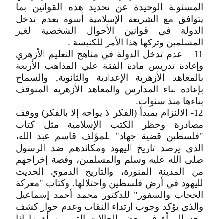
المسئولة الوحيدة عن تحديد هذه القوانين بما
يتوافق مع الشريعة الإسلامية أسوة بعدم تدخل
الدولة في قوانين الأحوال الشخصية لغير
المسلمين وتركها هذا الأمر للكنيسة .
11 – عدم تدخل الدولة في مناهج التعليم الأزهري
وإعادة تدريس مادة الفقة علي المذاهب الأربعة
بالمعاهد الأزهرية الإعدادية والثانوية, والسماح
بإعادة بناء المدارس والمعاهد الأزهرية المتوقف
بناءها منذ سنوات.
12- الالتزام بمبدأ (الفكر لا يواجه إلا بالفكر) ووقف
مصادرة وحظر الكتب الإسلامية مثل كتاب
"فلسطين قضية جهاد" للمؤلف قاسم عبد الله،
الذي يرصد تاريخ اليهود ومكائدهم ضد الرسول
صلى الله عليه وسلم والمسلمين، وقصة إخراجهم
من المدينة المنورة، والتاريخ الدموي الحديث
لليهود في أرض فلسطين واحتلالها. وكتاب "معركة
الحجاب والسفور" للدكتور محمد أحمد إسماعيل
والذي يؤكد وجوب ارتداء النقاب وعدم جواز كشف
وجه المرأة في بعض الحالات التي من أهمها إذا