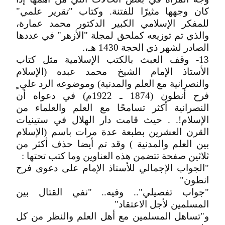
كان وجهها مثيرًا للفتنة. وكتاب "تقرير علمي"
للمفكر الإسلامي الكبير الدكتور محمد عمارة،
والذي تم توزيعه كملحق لمجلة "الأزهر" في عددها
الصادر لشهر ذي الحجة 1430 هـ،.
13- وقف العبث بالكتب الإسلامية مثل كتاب
الأستاذ الإمام الشيخ محمد عبده (الإسلام
والنصرانية مع العلم والمدنية) وموضوعه الرد علي ٍ
فرح أنطون (1874 ـ 1922م) في دعواه أن
النصرانية أكثر تسامحًا مع العلم والعلماء من
الإسلام!. . حيث قامت دار الهلال في ستينيات
القرن العشرين بطبعة عدة مرات باسم (الإسلام
بين العلم والمدنية ) وقد تم أيضا حذف أكثر من
ثلاثين صفحة تتضمن هذه العناوين وما كتب تحتها :
"الجواب الإجمالي للأستاذ الإمام على دعوى فرح
انطون"
"جواب تفصيلي".. وفيه.. "نفي القتال بين
المسلمين لأجل الاعتقاد"
و"تساهل المسلمين مع أهل العلم والنظر من كل