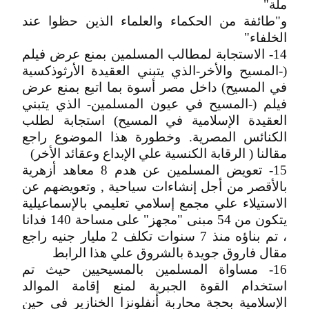
ملة"
و"طائفة من الحكماء والعلماء الذين حظوا عند
الخلفاء"
14- الاستجابة لمطالب المسلمين بمنع عرض فيلم
(-المسيح والأخر-الذي يتبني العقيدة الأرثوذكسية
في المسيح) داخل مصر أسوة بما اتبع بمنع عرض
فيلم (-المسيح في عيون المسلمين- الذي يتبني
العقيدة الإسلامية في المسيح) استجابة لطلب
الكنائس المصرية. وخطورة هذا الموضوع راجع
مقالنا ( الرقابة الكنسية علي الإبداع وعقائد الأخر)
15- تعويض المسلمين عن هدم 8 معاهد أزهرية
بالأقصر من أجل إنشاءات سياحية , وتعويضهم عن
الاستيلاء علي مجمع إسلامي تعليمي بالإسماعيلية
يتكون من 54 مبنى "مجهز" على مساحة 140 فدانا
، تم بناؤه منذ 7 سنوات تكلف 2 مليار جنيه راجع
مقال فاروق جويدة بالشروق علي هذا الرابط
16- مساواة المسلمين بالمسيحيين حيث تم
استخدام القوة الجبرية لمنع إقامة الموالد
الإسلامية بحجة محاربة أنفلونزا الخنازير في حين