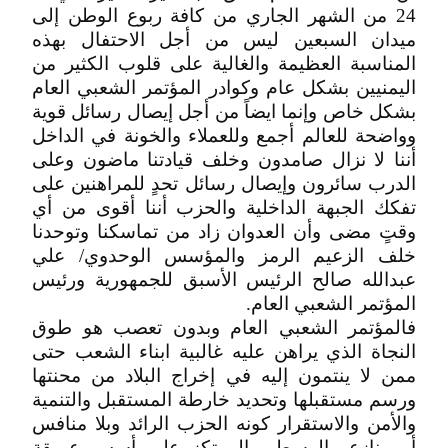
24 من الشهر الجاري من كافة ربوع الوطن إلى
ميدان السبعين ليس من أجل الاحتفال بهذه
المناسبة العظيمة والغالية على قلوب الكثير من
اليمنيين بشكل عام وكوادر المؤتمر الشعبي العام
بشكل خاص وإنما ايضاً من أجل إيصال رسائل قوية
وواضحة للعالم أجمع وللعملاء والخونة في الداخل
أننا لا نزال صامدون وخلف قيادتنا ماضون وعلى
الدرب سائرون وإيصال رسائل تحدٍ للمراهنين على
تفكك الجبهة الداخلية والحزب أننا أقوى من أي
وقتٍ مضى وأن العدوان زاد من تماسكنا وتوحدنا
خلف الزعيم الرمز والمؤسس الوحدوي/ علي
عبدالله صالح الرئيس الأسبق للجمهورية ورئيس
المؤتمر الشعبي العام.
فالمؤتمر الشعبي العام وبدون تعصب هو طوق
النجاة الذي يراهن عليه غالبية ابناء الشعب حتى
ممن لا ينتمون إليه في إخراج البلاد من محنتها
ورسم مستقبلها وتحديد خارطة المستقبل والتنمية
والأمن والاستقرار كونه الحزب الرائد وبلا منافس
أو منازع والوسطي المرتكز على أسس عميقة