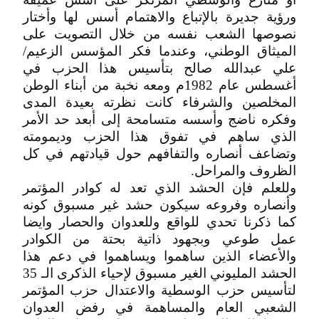
ورؤية جديرة بالإتباع والاهتمام أسس لها وأختار
نصوصها الشعب نفسه من خلال التصويت على
الميثاق الوطني، وعندما فكر المؤسس الزعيم/
علي عبدالله صالح بتأسيس هذا الحزب في
أغسطس عام 1982م ومعه نخبة من أبناء الوطن
المخلصين والشرفاء كانت نظرته بعيدة المدى
وفكره ناضج وأسسه متسامحة إلى أبعد حد الأمر
الذي ساهم في تفوق هذا الحزب وديمومته
وتضاعف أنصاره والتفافهم حول قيادتهم في كل
الظروف والمراحل.
وللعلم فإن الحشد الذي تعد له كوادر المؤتمر
وأنصاره وفروعه سيكون حشد غير مسبوق كونه
كما ذكرنا تحدي للواقع وللعدوان والحصار وايضا
عمل طوعي وبجهود ذاتية بحتة من الكوادر
والأعضاء الذين ساهموا ويساهموا في دعم هذا
الحشد المليوني الغير مسبوق لإحياء الذكرى الـ 35
لتأسيس حزب الوسطية والاعتدال حزب المؤتمر
الشعبي العام والمساهمة في رفض العدوان