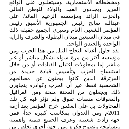
ومخططاته الاستعمارية، وسيتغلبون على الواقع
المرير ويجددون العهد والولاء للوطن الغالي
والحزب الرائد ومؤسسه الزعيم القائد/ علي
عبدالله صالح رئيس الجمهورية الأسبق رئيس
المؤتمر الشعبي العام وسيرى الجميع حقيقة ذلك
في ميدان السبعين ميدان البطولة والشرف والراية
الواحدة والخندق الواحد.
لقد حاول أعداء النجاح النيل من هذا الحزب ومن
مؤسسه أكثر من مرة سواء بشكل مباشر أو غير
مباشر إما بمحاولات اغتيال القيادات أو من خلال
استنساخ الحزب وتأسيس قيادة جديدة من
المرتزقة الذين كانوا يبحثون عن مصالحهم
الشخصية فقط، غير أن الحزب وكوادره يتجاوزن
ذلك ويجعلون من المحنة منحة ومن العراقيل
والمعوقات منصات تفوق ولم تؤثر فيه كل تلك
المحاولات بل على العكس خرج المؤتمر بعد أزمة
2011م ومن العدوان بمكاسب كبيرة جداً، فمن
جهة زادت شعبيته وعرف الجميع قيمته وأهميته
وتسامحه ونضوج فكره ومن جهة أخرى تخلص من