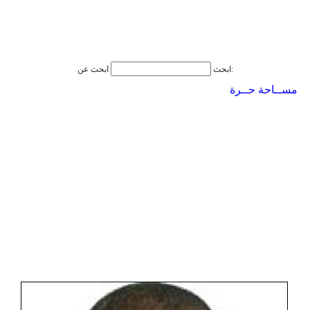
ابحث عن:
ابحث
مســاحة حــرة