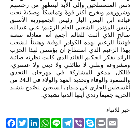
دنس المتمصلحين وإلى الأبد ليتطهر من رجسهم
وشرورهم ويخرج أكثر قوةً وتماسكاً وصلابةً تحت
قيادة ابن اليمن البار رئيس الجمهورية الأسبق
رئيس المؤتمر الشعبي العام الزعيم/ علي عبدالله
صالح الذي أثبت للعالم أجمع أنه معادلة صعبة
فهنيئاً للزعيم بهذه الكوادر الوفية وهنيئاً للشعب
بهذا الزعيم الذي استطاع أن يؤسس لهذا الحزب
الرائد بفكر الحكيم القائد الذي كانت نظرته صائبة
ومشروعه وطني لا طائفي ولا ديني ولا عنصري،
فالكل مدعو للمشاركة في مهرجان التحدي
والصمود والوفاء وتجديد العهد والولاء في الـ24 من
أغسطس الجاري في ميدان السبعين لنصّدح بنشيد
الحرية جميعاً رددي أيتها الدنيا نشيدي.
خبر للانباء
acebook
Twitter
LinkedIn
WhatsApp
Line
Telegram
Viber
Skype
Print
Email