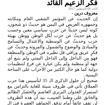
فكر الزعيم القائد
الأحد, 06-أغسطس-2017
معروف درين
-
إن الحديث عن المؤتمر الشعبي العام ومكانته
وجمهوره العريض في اليمن هو حديثٌ ذو شجون،
كونه ليس حديثاً عن حزبٍ سياسي معين وحسب
بل هو حديثٌ عن حزب لكل الوطن ووطن بهيئة
حزب وحديثٌ عن الوسطية والاعتدال والتسامح
والمبادئ والوضوح والشمول والمرونة وحديثٌ عن
فكرٍ عريق وراقي قل نظيره في الوطن والمنطقة
فهو من الداخل وإلى الداخل اليمني ولم يتبع أي
جهة أو منظمة ولم يكن عبارة عن فرع لتنظيمات
دولية كما هو حال الكثير من الأحزاب على الساحة
اليمنية..
صحيح أن حلول الذكرى الـ 35 لتأسيس هذا حزب
العملاق تأتي في ظروف سيئة للغاية بالتزامن مع
استمرار العدوان البربري الغاشم والحصار الظالم
والخانق على وطننا الحبيب، بيد أن هذه الظروف
لن تقف عائقاً أمام تدفق الجماهير الغفيرة في الـ