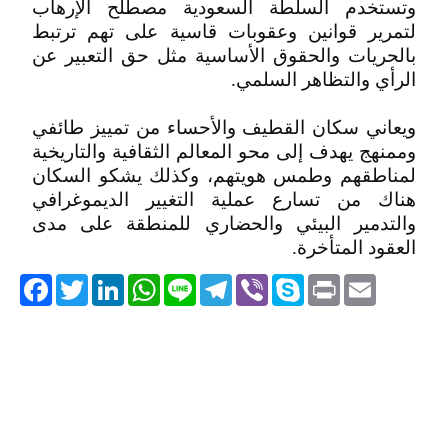
وتستخدم السلطة السعودية مصطلح الإرهاب
لتمرير قوانين وعقوبات قاسية على تهم ترتبط
بالحريات والحقوق الأساسية مثل حق التعبير عن
الرأي والتظاهر السلمي.
ويعاني سكان القطيف والأحساء من تمييز طائفي
وممنهج يهدف إلى محو المعالم الثقافية والتاريخية
لمناطقهم وطمس هويتهم، وكذلك يشكو السكان
هناك من تسارع عملية التغيير الديموغرافي
والتدمير البيئي والحضاري للمنطقة على مدى
العقود المتأخرة.
acebook
Twitter
LinkedIn
WhatsApp
Line
Telegram
Viber
Skype
Print
Email