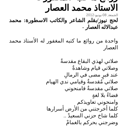
الاستاذ محمد العصار
الجمعة, 08-يونيو-2012
لحج نيوز/بقلم الشاعر والكاتب الاسطورة: محمد
عبدالاله العصار
-
واحدة من روائع ما كتبه المغفور له الأستاذ محمد
العصار
صلاتي لهذي البقاع مقدسةٌ
وصلاتي قيام وشاهدةٌ
عند قبرٍ مضى في الرمالِ
صلاتي مُقدسةٌ وقيامي ندي الهيام
صلاتي مقدسةٌ فامنحوني
فضاءً بلا لغةٍ
وامنحوني تعاويذكم
كلما أخرجتني من الأرض أسرارها
كلما شاخ حزني السعيدْ ..
وضرجني بحركم بالغمامْ