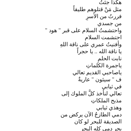
هكذا جئتُ
مثل مَنْ قتلوهم طليقاً
فررتُ من الأسرِ
من جسدي
واحتشمتُ السلام على قبر " هود "
احتشمت السلام
وأفنيتُ عمري على ناقة اللهِ
يا ناقة الله .. يا حجراً
نابت الحلمِ
ياجمرة الكلماتِ
ياصاحبي القديم تعالي
ف " سيئون " عاريةٌ
في ثيابي
تعالي لنأخذ كلَّ الملوك إلى
مذبح الملكاتِ
وهذي ثيابي
دمي الطازجُ الآن يركض من
الصديقة للبحر لو كان
بحر دمي كله البحر