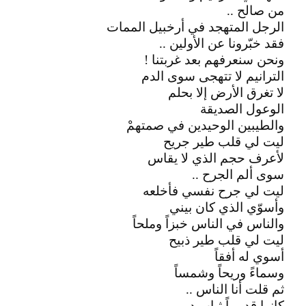
من صالح ..
الرجل المتهجد في أرخبيل الممات
فقد خبّرونا عن الأولين ..
ونحن سنعرفهم بعد غربتنا !
الترانيم لا تتهجى سوى الدم
لا تغرق الأرض إلا بحلم
الوعول الصديقة
والطيبين الوحيدين في صمتهمْ
ليت لي قلب طير جريح
لأعرف حجم الذي لا يقاس
سوى ألم الجرح ..
ليت لي جرح نفسي فأخلعه
وأسوّي الذي كان بيني
والناس في الناس خبزاً وملحاً
ليت لي قلب طير ذبيح
أسوي له أفقاً
وسماءً وريحاً وشمساً
ثم قلت أنا الناس ..
كانوا قد يماً ثياب دمي