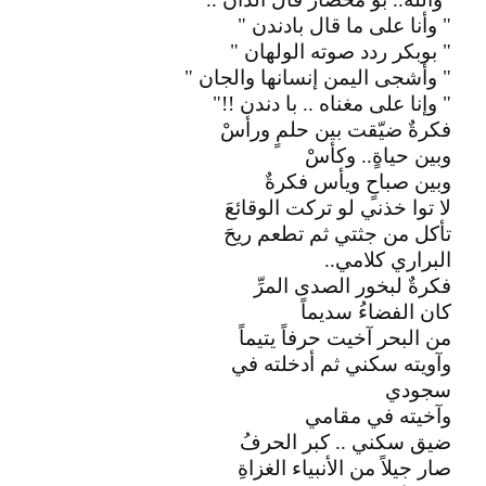
" وأنا على ما قال بادندن "
" بوبكر ردد صوته الولهان "
" وأشجى اليمن إنسانها والجان "
" وإنا على مغناه .. با دندن !!"
فكرةٌ ضيّقت بين حلمٍ ورأسْ
وبين حياةٍ.. وكأسْ
وبين صباحٍ ويأس فكرةٌ
لا توا خذني لو تركت الوقائعَ
تأكل من جثتي ثم تطعم ريحَ
البراري كلامي..
فكرةٌ لبخور الصدى المرِّ
كان الفضاءُ سديماً
من البحر آخيت حرفاً يتيماً
وآويته سكني ثم أدخلته في
سجودي
وآخيته في مقامي
ضيق سكني .. كبر الحرفُ
صار جيلاً من الأنبياء الغزاةِ