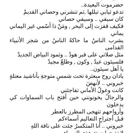
حضرموت البعيدة..
تدعو ثيابي تبللها ,ثم تنشرني وحصاني القديمْ
كان سيفي .. وسيفي حصاني
فكيف قفزت إلى البحر , ومَنْ ذا أسّمي غير اليماني
يماني
يشرب الناسُ ما حاكهُ الناسُ من شجر الأنبياء
القدامى
مثل صلاتي على قبر هودْ .. وثمود البياض الجديدْ
فلسيئون عيدٌ , وكون , وطلعٌ مجيدْ
يا أهل سيئون..
يادان روح مبعثرة تحت شمسٍ متوجةِ بأناشيد معتلةٍ
خبروني .. لأنهضَ
كانت وعولُ الأماني تفاجئني
والرجالُ يخونونني حين أفتح باب السماوات كي
يدخلون
وأرواحهم تتهجى المطرز بالعطر
قبل أجتراحِ التعاليم أسماءكم
خبروني .. أنا المتكسرُ جئت على ناقة اللهِ
لا تذبحوا صدرَ هذي السماء