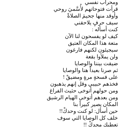
ومحراب نفسي
قرأت فتوحاتهم لأُسَّميَ روحي
وأوقد منها جحيمَ الصلاةْ
سيف حرفٍ يلاحقني
كنت أسأله :
كيف لو يفسحون لنا الآن
متعة هذا المكان العتيق
سيجيئون لكنهم فارغون
ولن يملأوا بقعة
ضيقت بيننا والوصايا
ثم صرنا بعيداً هنا والوصايا
على فسحةٍ مرةٍ ومضيقْ !
فخذهم حبيبي وقل إنهم يذهبون
ومن حولهم أتوخى حثيث الفراغ
ومن بعدهم أتوخى الهيام الرشيق
المكان يصير كبيراً بنا
حين أسأل: لو كنت وحدكْ!!
خلف كل الوصايا التي سوف
تعطيك مجدكْ !!