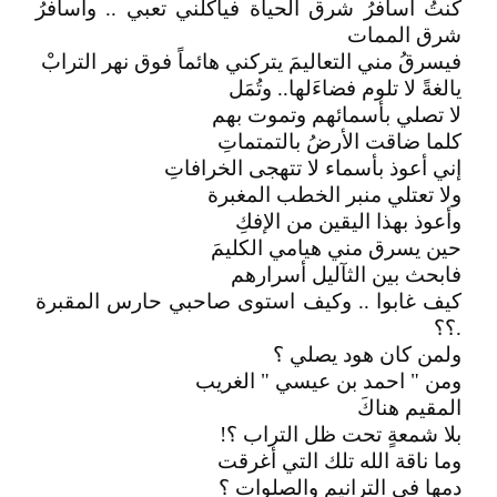
كنتُ أسافرُ شرق الحياة فيأكلني تعبي .. وأسافرُ
شرق الممات
فيسرقُ مني التعاليمَ يتركني هائماً فوق نهر الترابْ
يالغةً لا تلوم فضاءَلها.. وتُمَل
لا تصلي بأسمائهم وتموت بهم
كلما ضاقت الأرضُ بالتمتماتِ
إني أعوذ بأسماء لا تتهجى الخرافاتِ
ولا تعتلي منبر الخطب المغبرة
وأعوذ بهذا اليقين من الإفكِ
حين يسرق مني هيامي الكليمَ
فابحث بين الثآليل أسرارهم
كيف غابوا .. وكيف استوى صاحبي حارس المقبرة
.؟؟
ولمن كان هود يصلي ؟
ومن " احمد بن عيسي " الغريب
المقيم هناكَ
بلا شمعةٍ تحت ظل التراب ؟!
وما ناقة الله تلك التي أغرقت
دمها في الترانيم والصلوات ؟