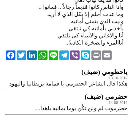
وأنا الناس كانوا قديماً رجالاً .. فماتوا ..
وما عدت أحلم إلا بكل الذي لا أريد
وليت الذي يتمنى أمانيه
يأخذني بأمانيه كي نلتقي
أنا والأغاني والأنبياء كي نلتقي
أناالمرء والصخرة الكاذبةْ..
acebook
Twitter
LinkedIn
WhatsApp
Line
Telegram
Viber
Skype
Print
Email
التعليقات
ياحطومي (ضيف)
13-10-2012
هكذا قال الشاعر الحضرمي يا قمامة بريطانيا واليهود
حضرمي (ضيف)
14-08-2012
حضرموت لم ولن تكُن يوما يمانيه ياهذا....