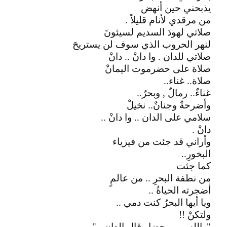
يذبحني حين أنهض
من مرقدي لأنام قليلاً .
صلاتي لهودَ السديم لسيئونَ
لنهر الحروب الذي سوف لن يستريحَ
صلاتي للدان . وا دانْ .. دانْ
صلاة على حضرموت اليمانْ
صلاة.. غناء..
غناءٌ.. رمالٌ , وبحرٌ..
وأضرحةٌ وجنانٌ.. نخيلْ
سلامي على الدان .. وا دانْ ..
دانْ .
وأراني قد جئت من فيزياء
البخورِ..
كما جئت
من نطفة البحرِ .. من عالمٍ
أضجرته الحياةُ ..
ويا أيها البحرُ كنت دمي ..
ولتكنْ !!
"والله.. بو محضار قال الدان .."