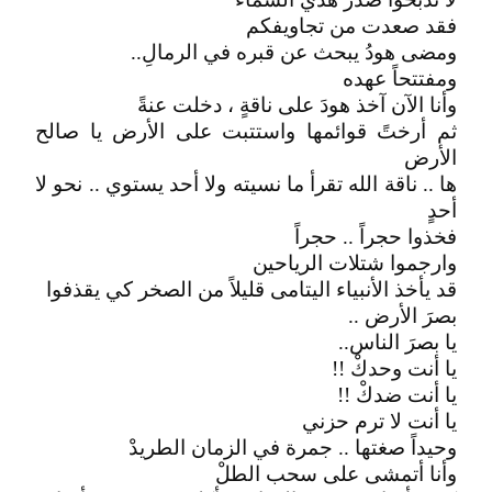
فقد صعدت من تجاويفكم
ومضى هودُ يبحث عن قبره في الرمالِ..
ومفتتحاً عهده
وأنا الآن آخذ هودَ على ناقةٍ ، دخلت عنةً
ثم أرختً قوائمها واستتبت على الأرض يا صالح
الأرض
ها .. ناقة الله تقرأ ما نسيته ولا أحد يستوي .. نحو لا
أحدٍ
فخذوا حجراً .. حجراً
وارجموا شتلات الرياحين
قد يأخذ الأنبياء اليتامى قليلاً من الصخر كي يقذفوا
بصرَ الأرض ..
يا بصرَ الناس..
يا أنت وحدكْ !!
يا أنت ضدكْ !!
يا أنت لا ترم حزني
وحيداً صغتها .. جمرة في الزمان الطريدْ
وأنا أتمشى على سحب الطلْ