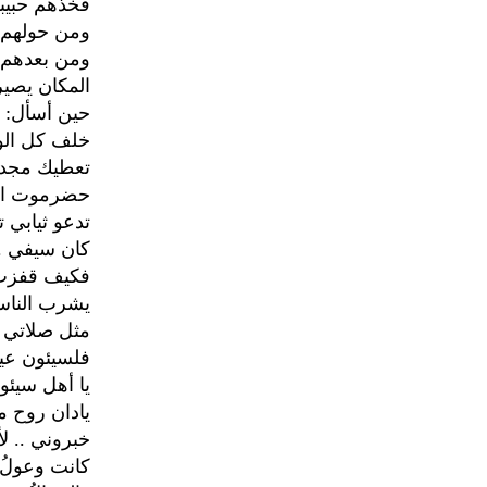
فخذهم حبيب
ومن حولهم 
ومن بعدهم أ
المكان يصير ك
حين أسأل: ل
خلف كل الو
تعطيك مجدك
حضرموت الب
تدعو ثيابي ت
كان سيفي .
فكيف قفزت إ
يشرب الناسُ 
مثل صلاتي عل
فلسيئون عيدٌ
يا أهل سيئو
يادان روح م
خبروني .. لأ
كانت وعولُ 