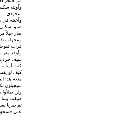
من البحر آخي
وآويته سكني
سجودي
وآخيته في 
ضيق سكني .
صار جيلاً من 
ومحراب نف
قرأت فتوحات
وأوقد منها ج
سيف حرفٍ ي
كنت أسأله :
كيف لو يفسح
متعة هذا الم
سيجيئون لك
ولن يملأوا ب
ضيقت بيننا و
ثم صرنا بعيدا
على فسحةٍ م