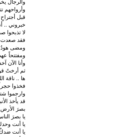
والرجالُ يخ
وأرواحهم تت
قبل أجتراحِ 
خبروني .. أن
لا تذبحوا ص
فقد صعدت م
ومضى هودُ ي
ومفتتحاً عهد
وأنا الآن آخ
ثم أرختً قو
ها .. ناقة ال
فخذوا حجراً 
وارجموا شتل
قد يأخذ الأن
بصرَ الأرض .
يا بصرَ الناس
يا أنت وحدكْ
يا أنت ضدكْ 