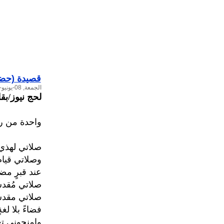
قصيدة (حضرم
الجمعة, 08-يونيو-2012
لحج نيوز/بق
واحدة من رو
صلاتي لهذي 
وصلاتي قيام
عند قبرٍ مض
صلاتي مُقدس
صلاتي مقدس
فضاءً بلا لغةٍ
وامنحوني تع