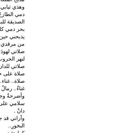
وهذي ثيابي
دمي الطازج
الصديقة للب
بحر دمي كله
يذبحني حين
من مرقدي لأن
صلاتي لهودَ 
لنهر الحرو
صلاتي للدان .
صلاة على ح
صلاة.. غناء..
غناءٌ.. رمالٌ 
وأضرحةٌ وجنا
سلامي على ال
دانْ .
وأراني قد ج
البخورِ..