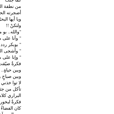
كما جئت
من نطفة البح
أضجرته الحيا
ويا أيها البح
ولتكنْ !!
"والله.. بو 
" وأنا على م
" بوبكر ردد 
" وأشجى الي
" وإنا على مغ
فكرةٌ ضيّقت
وبين حياةٍ..
وبين صباحٍ 
لا توا خذني 
تأكل من جثت
البراري كلام
فكرةٌ لبخور 
كان الفضاءُ 