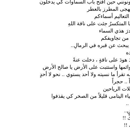
ونونني حين أفتح باب السماوات كي يدخلون
هجى المطرز بالعطر
التعاليم أسماءكم
ا المتكسرُ جئت على ناقة اللهِ
درَ هذي السماء
ن تجاويفكم
بحث عن قبره في الرمالِ..
ه
ذ هودَ على ناقةٍ ، دخلت عنةً
ائمها واستتبت على الأرض يا صالح الأرض
له تقرأ ما نسيته ولا أحد يستوي .. نحو لا أحدٍ
.. حجراً
ات الرياحين
بياء اليتامى قليلاً من الصخر كي يقذفوا
.
..
 !!
!!