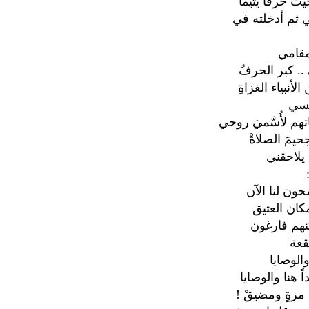
ت حرفاً يتيماً
 ثم أدخلته في
مقامي
. كبر الحرفُ
الأنبياء الغزاةِ
سي
هم لأُسَّميَ روحي
حيمَ الصلاةْ
لاحقني
ون لنا الآن
كان العتيق
نهم فارغون
قعة
الوصايا
ً هنا والوصايا
رةٍ ومضيقْ !