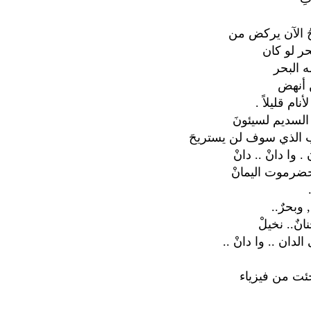
ُ الآن يركض من
حر لو كان
 البحر
 أنهض
ام قليلاً .
السديم لسيئونَ
ب الذي سوف لن يستريحَ
 وا دانْ .. دانْ
ضرموت اليمانْ
, وبحرٌ..
نٌ.. نخيلْ
دان .. وا دانْ ..
ئت من فيزياء