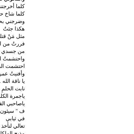
كلما أخرجت
كلما شاخ حز
وضرجني بحرك
هكذا جئتُ
مثل مَنْ قتل
فررتُ من ال
من جسدي
واحتشمتُ ال
احتشمت الس
وأفنيتُ عمري
يا ناقة الله .
نابت الحلمِ
ياجمرة الكلم
ياصاحبي الق
ف " سيئون "
في ثيابي
تعالي لنأخذ 
مذبح الملكا