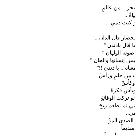
رِ .. من عالمٍ
ةُ ..
رُ كنت دمي ..
محضار قال الدان .."
ا قال بادندن "
صوته الولهان "
من إنسانها والجان "
ناه .. با دندن !!"
 بين حلمٍ ورأسْ
 وكأسْ
ويأس فكرةٌ
لو تركت الوقائعَ
ي ثم تطعم ريحَ
ي..
الصدى المرِّ
سديماً