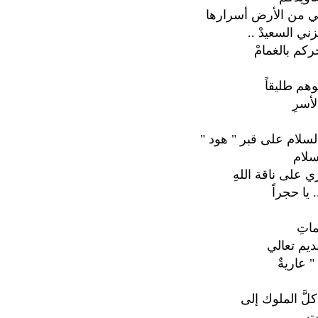
ني من الأرض أسرارها
ني السعيدْ ..
م بالغمامْ
وهم طليقاً
أسرِ
سلام على قبر " هود "
لام
 على ناقة اللهِ
. يا حجراً
اتِ
ديم تعالي
 عاريةٌ
كلَّ الملوك إلى
تِ