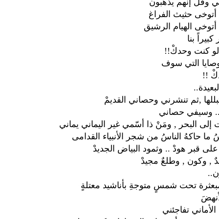
ي وقل إنهم يذهبون
أتوخى حثيث الفراغ
توخى الهيام الرشيق
بيراً بنا
و كنت وحدكْ!!
صايا التي سوف
ْ !!
عيدة..
بللها ,ثم تنشرني وحصاني القديمْ
. وسيفي حصاني
لى البحر , ومَنْ ذا أسّمي غير اليماني يماني
ما حاكهُ الناسُ من شجر الأنبياء القدامى
ى قبر هودْ .. وثمود البياض الجديدْ
 , وكون , وطلعٌ مجيدْ
ن..
بعثرة تحت شمسٍ متوجةِ بأناشيد معتلةٍ
نهضَ
الأماني تفاجئني