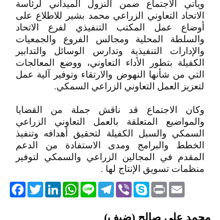
ويأتي الاجتماع ضمن النزول الميداني لرئاسة
الاتحاد التعاوني الزراعي محمد بشير للاطلاع على
أوضاع عمل المكتب التنفيذي لفرع الاتحاد
والسلطة المحلية ومجالس الفروع والجمعيات
والإدارات التنفيذية وتدارس الوسائل والتدابير
الكفيلة بتطور الأداء التعاوني، ووضع المعالجات
التي من شأنها النهوض والارتقاء وتوفير آلية عمل
لتعزيز العمل التعاوني الزراعي السمكي.
وكان الاجتماع قد ناقش جملة من القضايا
والمواضيع المتعلقة بالعمل التعاوني الزراعي
السمكي والسبل الكفيلة لتحقيق أهدافه وتنفيذ
الخطط والبرامج ومدى الاستفادة من الدعم
المقدم في المجالين الزراعي والسمكي لتوفير
منظمات تسويق الإنتاج لها .
acebook
Twitter
LinkedIn
WhatsApp
Line
Telegram
Viber
Skype
Print
Email
التعليقات
محمد علي صالح (ضيف)