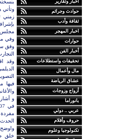
أخبار وتقارير
بنسخته 
وتأتي ه
حوادث وجرائم
ثقافة وأدب
اخبار المهجر
مجلس إ
حوارات
وفق سي
أخبار الفن
التجارب
تحقيقات واستطلاعات
وقد اق
الديلم
مال وأعمال
التصوي
عشاق الرياضة
فيها م
أزواج وزوجات
والأغا
و أشار
بانوراما
عربي .. دولي
مفردة 
حروف وأقلام
الحدث.
واوضح 
تكنولوجيا وعلوم
خلق صو