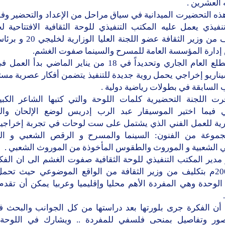
العشرين .
ذه التحضيرت الميدانية في سياق مراحل من الإعداد والتحضير وف
بإشراف من وزير الثقافة عضو اللجنة 
دارة المؤسسة العامة للمسرح والسينما صفوت الغشم.
وفي مطلع العام الجاري وتحديداً في 18 من يناير الماضي بدأ 
ناريو إخراجي يحمل روية جديدة للتنفيذ يتضمن أفكار عصرية مست
 السابقة في بطولات رياضية دولية .
رت اللجنة التحضيرية كلمات اللوحة والتي كتبها الشاعر الكب
ي فيما اختير الموسيقار عبد الرب إدريس لوضع الإلحان وا
رية للعمل الفني الذي يشتمل على ست لوحات في تجربة إخراجي
جموعة من الفنون: السينما والمسرح و الرقص الشعبي و ا
ني الشعبية و الموروث والطقوس المأخوذة من الموروث الشعبي .
 مدير المكتب التنفيذي للوحة الثقافية صفوت الغشم الى ان الفك
في 2007م بتكليف من وزير الثقافة من الواقع الموضوعي حيث تحم
الوحدة وهي المفردة الأهم محليا وإقليميا وعربيا يمكن أن تقدم
أن الفكرة جرى بلورتها بعد دراستها من كل الجوانب والبحث في
ر وتفاصيل بمنحى فلسفي للمفردة .. ويشارك في اللوحة ا