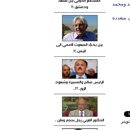
المجتمع الدولي بين صنعاء
حمد ومحمد
ودمشق..!!
 يقدمون ألوان متعددة
بين يدي المبعوث الأممي الى
اليمن..!!
الرئيس صالح والمسيرة وشهود
الزور..؟!..
الدكتور القربي رجل بحجم وطن ..
ويتر