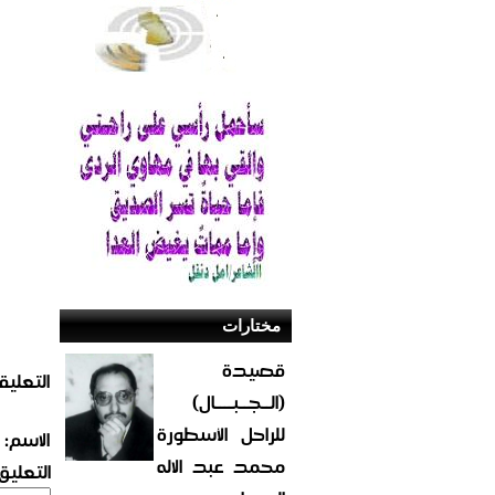
مختارات
قصيدة
التعليق
(الــجــبــــال)
للراحل الأسطورة
الاسم:
محمد عبد الاله
التعليق: