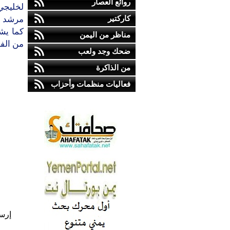
روائع العصار
كاركتير
مرشد نا
مناظر من اليمن
من الفن
ضحك وجد ولعب
من الذاكرة
فعاليات منظمات وأحزاب
إرس