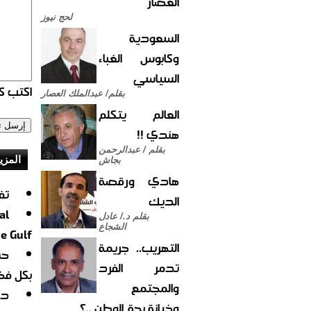
العصار
لحج نيوز
السعودية
وكابوس الغباء
السياسي
اكتب كو
بقلم/ عبدالملك العصار
العالم يتكلم
هندي !!
بقلم / عبدالرحمن
المزي
بجاش
هادي ورقصة
تف
الديك
al
بقلم د./ عادل
الشجاع
e Gulf
التهريب.. جريمة
تدمر الفرد
بكل فخ
والمجتمع
دي
وخيانة بحق الوطن ..؟