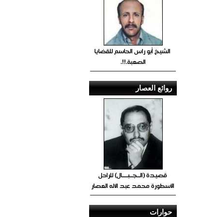
الشيخ أبو راس الحاسم للقضايا
الصعبة.!!.
روائع العصار
قصيدة (الــجــبــــال) للراحل
الأسطورة محمد عبد الاله العصار
حوارات