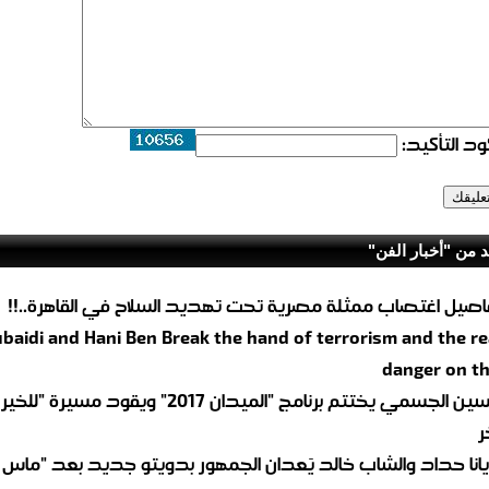
د التأكيد:
د من "أخبار الفن"
اصيل اغتصاب ممثلة مصرية تحت تهديد السلاح في القاهرة..!!
baidi and Hani Ben Break the hand of terrorism and the re
danger on th
حسين الجسمي يختتم برنامج "الميدان 2017" ويقود م
ر
انا حداد والشاب خالد يَعدان الجمهور بدويتو جديد بعد "ماس 