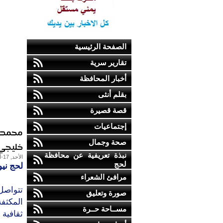
الصفحة الرئيسية
تقارير سرية
أخبار المحافظة
بقلم أنثى
قصة قصيرة
إجتماعيات
محمد ع
صحة وجمال
خليجي 0
نبذة تعريفية عن محافظة
الأحد, 17-أكتوبر-2010
لحج
لحج نيو
مرافئ الشعراء
تتواصل
صورة وتعليق
المكثف
مســاحة حــرة
ثقافية