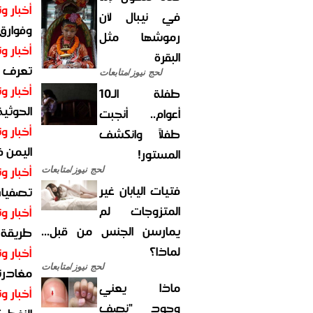
أخبار وت
في نيبال لأن
وفوارق
رموشها مثل
أخبار وت
البقرة
تعرف عل
لحج نيوز/متابعات
أخبار وت
طفلة الـ10
الحوثية 
أعوام.. أنجبت
أخبار وت
طفلاً وانكشف
اليمن 
المستور!
أخبار وت
لحج نيوز/متابعات
فتيات اليابان غير
تصفيات
المتزوجات لم
أخبار وت
يمارسن الجنس من قبل...
طريقة 
لماذا؟
أخبار وت
لحج نيوز/متابعات
مغادرت
ماذا يعني
أخبار وت
وجود "نصف