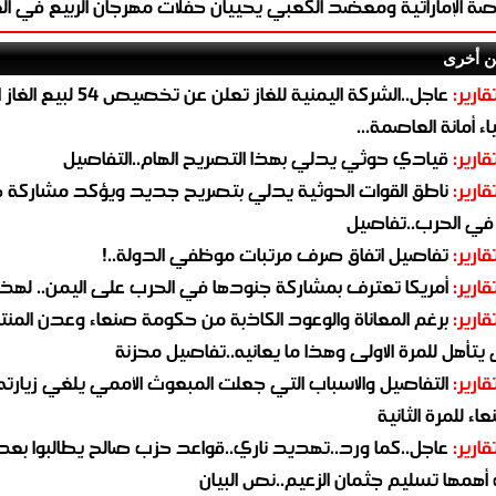
ة الإماراتية ومعضد الكعبي يحييان حفلات مهرجان الربيع في ال
ن أخرى
قارير:
عاجل..الشركة اليمنية للغاز تعلن عن تخ
ء أمانة العاصمة...
قارير:
قيادي حوثي يدلي بهذا التصريح الهام..التفاصيل
قارير:
ناطق القوات الحوثية يدلي بتصريح جديد ويؤكد مشاركة 
 في الحرب..تفاصيل
قارير:
تفاصيل اتفاق صرف مرتبات موظفي الدولة..!
قارير:
أمريكا تعترف بمشاركة جنودها في الحرب على اليمن.. لهذا
قارير:
برغم المعاناة والوعود الكاذبة من حكومة صنعاء وعدن المن
يتأهل للمرة الاولى وهذا ما يعانيه..تفاصيل محزنة
قارير:
التفاصيل والاسباب التي جعلت المبعوث الأممي يلغي زيارته 
اء للمرة الثانية
قارير:
عاجل..كما ورد..تهديد ناري..قواعد حزب صالح يطالبوا بعد
همها تسليم جثمان الزعيم..نص البيان