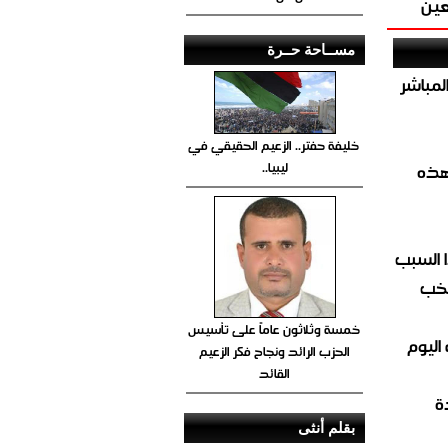
عين
مســاحة حــرة
صيص 54 لبيع الغاز المباشر
خليفة حفتر.. الزعيم الحقيقي في
ليبيا..
هذه
 السبب
تخب
خمسة وثلاثون عاماً على تأسيس
اليوم
الحزب الرائد ونجاح فكر الزعيم
القائد
ة
بقلم أنثى