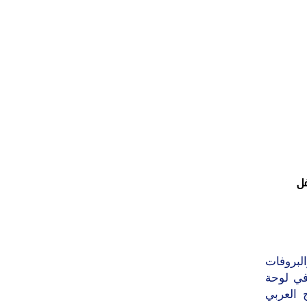
ل
لبروفات
في لوحة
 العربي