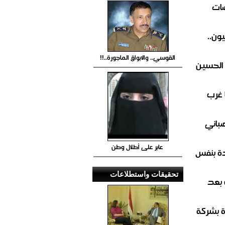
ضات
ون..
القوسي.. والابواق الماجورة..!!
 الحسين
 غرب
صباني
عابر على أطلال وطن
ة بنفس
تحقيقات واستطلاعات
 بعد
ة بشركة