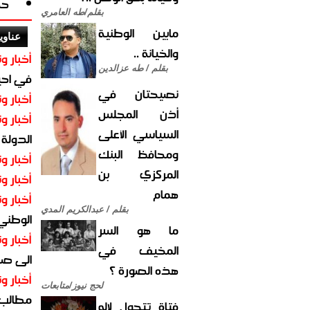
حص
بقلم/طه العامري
مابين الوطنية
عناوي
والخيانة ..
أخبار وت
بقلم / طه عزالدين
في احيا
نصيحتان في
أخبار وت
أذن المجلس
أخبار وت
السياسي الأعلى
الدولة
ومحافظ البنك
أخبار وت
المركزي بن
أخبار وت
همام
أخبار وت
بقلم / عبدالكريم المدي
الوطني 
ما هو السر
أخبار وت
المخيف في
الى صنع
هذه الصورة ؟
أخبار وت
لحج نيوز/متابعات
مطالب أ
فتاة تتحول لإله