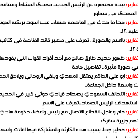
قارير:
نبذة مختصرة عن الرئيس الجديد مهدي المشاط ومتناق
 المهدي في سطور
قارير:
هذا ما حدث في العاصمة صنعاء.. عيب اسود يرتكبه الحوثي
يه..؟!..
قارير:
بالاسم والصورة.. تعرف على مصير قائد القناصة في كتائب
؟!..
قارير:
ظهور جديد طارق صالح مع أحد أفراد القوات التي يقودها
في صورة مثيرة.. تفاصيل هامة
قارير:
ابو علي الحاكم يعتقل المهدي وينفي الروحاني ويلاحق الح
 واسعة داخل الجماعة..
قارير:
التحالف السعودي يصطاد قيادي حوثي كبير في الحديد
استهداف الرئيس الصماد..تعرف على الاسم
قارير:
هام وعاجل..انقطاع الاتصال مع رئيس وأعضاء حكومة هادي
هم جزيرة سقرى
قارير:
خطير جدا..بسبب هذه الكارثة والمشاركة فيها اقالات واسع