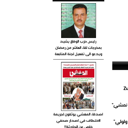
رئيس حزب الوفاق يشيد
بمخرجات لقاء العاشر من رمضان
ويدعو الى تفعيل لجنة المتابعة
Zu
سيرة "للخير نمشي"
اصدقاء المغشي يوثقون لجريمة
الاختطاف في اصدار صحفي
ولولي"
خاص عن الحادثة!!