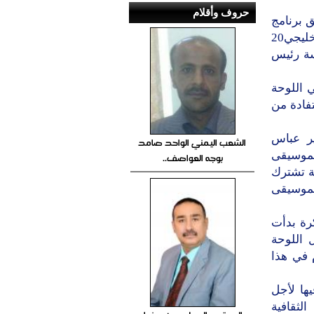
حروف وأقلام
ق برنامج
زمني تنفيذي يعمل عليه المكتب التنفيذي للوحة الثقافية الافتتاحية لخليجي20
العليا الوزارية لخليجي 20 و برئاسة رئيس
العمل في اللوحة
فادة من
ير عباس
الشعب اليمني الواحد صامد
لموسيقى
بوجه العواصف..
ة تشترك
لموسيقى
رة بدأت
ل اللوحة
 في هذا
ها لأجل
لثقافية