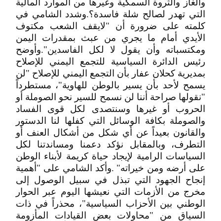
والغاز والثروة السمكية وغيرها من الموارد المالية
التي تهدر لصالح شلة فاسدة؟.وشدد الشامي في
كلمته على ضرورة أن "لايقف الشعب مكتوف
الأيدي أمام ما يجري من عبث بمقدرات اليمن
ومكتسباته وأن يقول لا لكل الفاسدين".وأوضح
رئيس الدائرة السياسية للتجمع اليمني للإصلاح
بمديرية كحلان عفار بأن التجمع اليمني للإصلاح "لن
يسمح لأحد بأن يسير بالوطن للهاوية"، مستطرداً
"نقولها صراحة أننا لن نسمح للسير نحو الصوملة أو
الحروب أو غيرها وسنتصدى لكل قوى الفساد
والصوملة بكافة الوسائل التي كفلها لنا الدستور
والقانون بعيداً عن أي شكل من أشكال العنف أو
التطرف، وبالمقابل نؤكد دعمنا ومساندتنا لكل
السياسات الرامية لإيجاد حياة كريمة لأبناء الوطن
على أرضه ومن خيراته" .وأكد الشامي على "أهمية
إنجاح الجهود التي تبذل في سبيل الوصول إلى
مخرج من الأزمات التي نعيشها اليوم عبر الحوار
الوطني بين الأحزاب السياسية"، محذراً في ذات
السياق من "محاولات بعض القيادات المأزومة