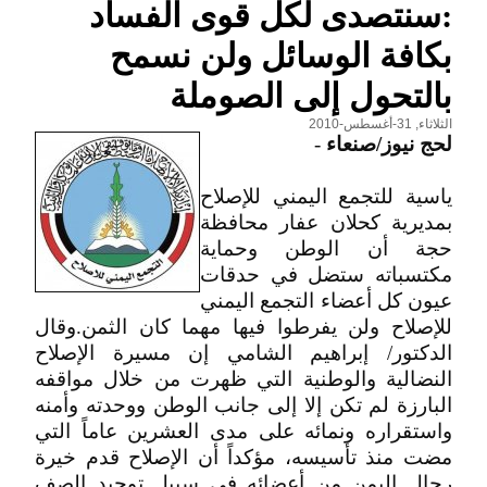
:سنتصدى لكل قوى الفساد
بكافة الوسائل ولن نسمح
بالتحول إلى الصوملة
الثلاثاء, 31-أغسطس-2010
لحج نيوز/صنعاء
-
ياسية للتجمع اليمني للإصلاح
بمديرية كحلان عفار محافظة
حجة أن الوطن وحماية
مكتسباته ستضل في حدقات
عيون كل أعضاء التجمع اليمني
للإصلاح ولن يفرطوا فيها مهما كان الثمن.وقال
الدكتور/ إبراهيم الشامي إن مسيرة الإصلاح
النضالية والوطنية التي ظهرت من خلال مواقفه
البارزة لم تكن إلا إلى جانب الوطن ووحدته وأمنه
واستقراره ونمائه على مدى العشرين عاماً التي
مضت منذ تأسيسه، مؤكداً أن الإصلاح قدم خيرة
رجال اليمن من أعضائه في سبيل توحيد الصف