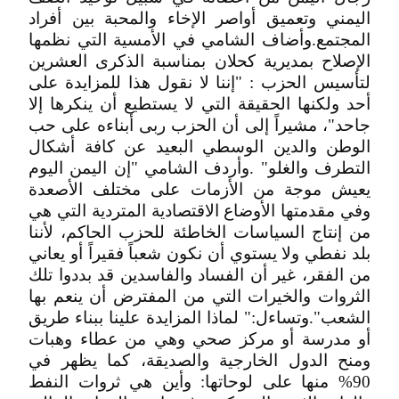
اليمني وتعميق أواصر الإخاء والمحبة بين أفراد
المجتمع.وأضاف الشامي في الأمسية التي نظمها
الإصلاح بمديرية كحلان بمناسبة الذكرى العشرين
لتأسيس الحزب : "إننا لا نقول هذا للمزايدة على
أحد ولكنها الحقيقة التي لا يستطيع أن ينكرها إلا
جاحد"، مشيراً إلى أن الحزب ربى أبناءه على حب
الوطن والدين الوسطي البعيد عن كافة أشكال
التطرف والغلو" .وأردف الشامي "إن اليمن اليوم
يعيش موجة من الأزمات على مختلف الأصعدة
وفي مقدمتها الأوضاع الاقتصادية المتردية التي هي
من إنتاج السياسات الخاطئة للحزب الحاكم، لأننا
بلد نفطي ولا يستوي أن نكون شعباً فقيراً أو يعاني
من الفقر، غير أن الفساد والفاسدين قد بددوا تلك
الثروات والخيرات التي من المفترض أن ينعم بها
الشعب".وتساءل:" لماذا المزايدة علينا ببناء طريق
أو مدرسة أو مركز صحي وهي من عطاء وهبات
ومنح الدول الخارجية والصديقة، كما يظهر في
90% منها على لوحاتها: وأين هي ثروات النفط