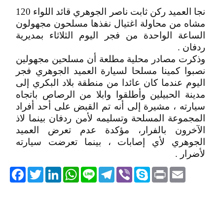
نجا العميد ركن ثابت ناصر الجوهري قائد اللواء 120
مشاه من محاولة اغتيال نفذها مسلحون مجهولون
الساعة الواحدة من فجر اليوم الثلاثاء بمديرية
ردفان .
وذكرت مصادر محلية مطلعة أن مسلحين مجهولين
نصبوا كمينا مسلحا لسيارة العميد الجوهري فجر
اليوم عندما كان عائدا من منطقة بلاد البكري إلى
مدينة الحبيلين وأطلقوا وابلا من الرصاص باتجاه
سيارته ، مشيرة إلى أنه تم القبض على أحد أفراد
المجموعة المسلحة وتسليمه لأمن ردفان بينما لاذ
الآخرون بالفرار، مؤكدة عدم تعرض العميد
الجوهري لأي إصابات ، بينما تعرضت سيارته
لأضرار .
acebook
Twitter
LinkedIn
WhatsApp
Line
Telegram
Viber
Skype
Print
Email