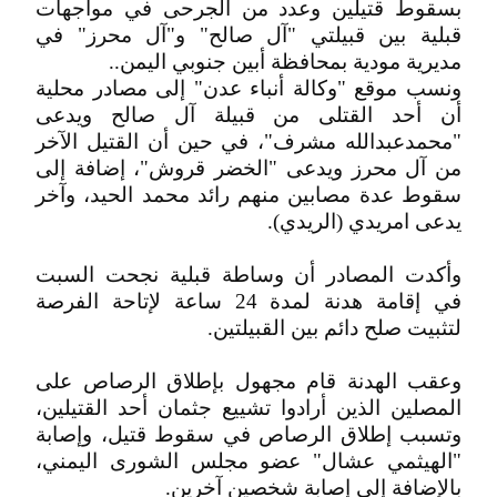
بسقوط قتيلين وعدد من الجرحى في مواجهات
قبلية بين قبيلتي "آل صالح" و"آل محرز" في
مديرية مودية بمحافظة أبين جنوبي اليمن..
ونسب موقع "وكالة أنباء عدن" إلى مصادر محلية
أن أحد القتلى من قبيلة آل صالح ويدعى
"محمدعبدالله مشرف"، في حين أن القتيل الآخر
من آل محرز ويدعى "الخضر قروش"، إضافة إلى
سقوط عدة مصابين منهم رائد محمد الحيد، وآخر
يدعى امريدي (الريدي).
وأكدت المصادر أن وساطة قبلية نجحت السبت
في إقامة هدنة لمدة 24 ساعة لإتاحة الفرصة
لتثبيت صلح دائم بين القبيلتين.
وعقب الهدنة قام مجهول بإطلاق الرصاص على
المصلين الذين أرادوا تشييع جثمان أحد القتيلين،
وتسبب إطلاق الرصاص في سقوط قتيل، وإصابة
"الهيثمي عشال" عضو مجلس الشورى اليمني،
بالإضافة إلى إصابة شخصين آخرين.