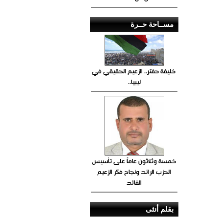
مســاحة حــرة
خليفة حفتر.. الزعيم الحقيقي في
ليبيا..
خمسة وثلاثون عاماً على تأسيس
الحزب الرائد ونجاح فكر الزعيم
القائد
بقلم أنثى