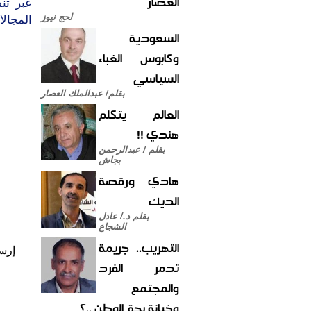
العصار
عبر تن
لحج نيوز
المجالا
السعودية
وكابوس الغباء
السياسي
بقلم/ عبدالملك العصار
العالم يتكلم
هندي !!
بقلم / عبدالرحمن
بجاش
هادي ورقصة
الديك
بقلم د./ عادل
الشجاع
التهريب.. جريمة
إرس
تدمر الفرد
والمجتمع
وخيانة بحق الوطن ..؟