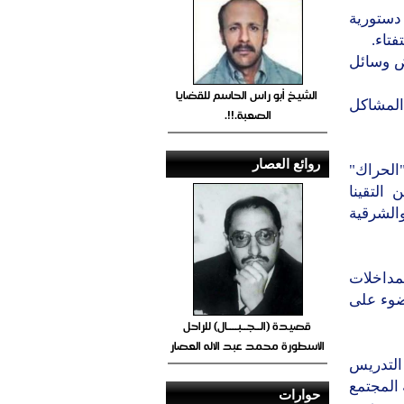
 دستورية
فتاء.
عض وسائل
الشيخ أبو راس الحاسم للقضايا
المشاكل
الصعبة.!!.
روائع العصار
"الحراك"
التقينا
ة والشرقية
بمداخلات
ضوء على
قصيدة (الــجــبــــال) للراحل
الأسطورة محمد عبد الاله العصار
التدريس
 المجتمع
حوارات