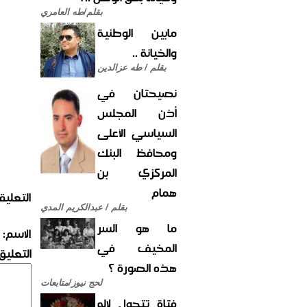
بقلم/طه العامري
مابين الوطنية
والخيانة ..
بقلم / طه عزالدين
نصيحتان في
أذن المجلس
السياسي الأعلى
ومحافظ البنك
المركزي بن
همام
التعليق
بقلم / عبدالكريم المدي
ما هو السر
الاسم:
المخيف في
التعليق:
هذه الصورة ؟
لحج نيوز/متابعات
فتاة تتحول لإله