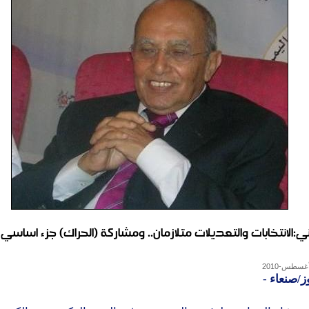
اني:الانتخابات والتعديلات متلازمان.. ومشاركة (الحراك) جزء اساس
ز/صنعاء
-