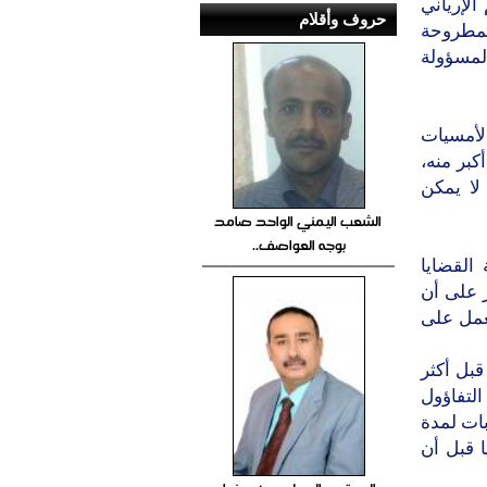
الإرياني
حروف وأقلام
المطروحة
لمسؤولة
لأمسيات
كبر منه،
لا يمكن
الشعب اليمني الواحد صامد
بوجه العواصف..
القضايا
ز على أن
عمل على
قبل أكثر
لتفاؤول
بات لمدة
ا قبل أن