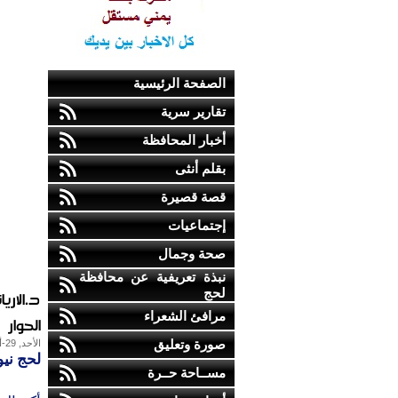
الصفحة الرئيسية
تقارير سرية
أخبار المحافظة
بقلم أنثى
قصة قصيرة
إجتماعيات
صحة وجمال
نبذة تعريفية عن محافظة
لحج
د.الاري
مرافئ الشعراء
الحوار
صورة وتعليق
الأحد, 29-أغسطس-2010
لحج نيو
مســاحة حــرة