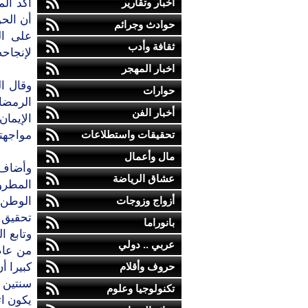
أخبار وتقارير
أكد الم
أن الحو
حوادث وجرائم
على ال
ثقافة وأدب
لإنجاحه
اخبار المهجر
وقال ا
حوارات
الرمضان
أخبار الفن
الإيما
تحقيقات واستطلاعات
مواجهته
مال وأعمال
وأضاف:
عشاق الرياضة
المطروح
أزواج وزوجات
الوطن 
تحقيق ت
بانوراما
وتابع ا
عربي .. دولي
من عام
حروف وأقلام
كبيرا أ
سنتين و
تكنولوجيا وعلوم
يكون ات