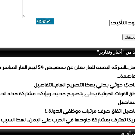
د التأكيد:
د من "أخبار وتقارير"
عاجل..الشركة اليمنية للغاز تعلن عن تخصيص 54 لبيع 
لعاصمة...
ادي حوثي يدلي بهذا التصريح الهام..التفاصيل
طق القوات الحوثية يدلي بتصريح جديد ويؤكد مشاركة هذه الد
.تفاصيل
اصيل اتفاق صرف مرتبات موظفي الدولة..!
ريكا تعترف بمشاركة جنودها في الحرب على اليمن.. لهذا السبب
ن أخرى