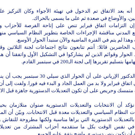
أنه بعد الاتفاق تم الدخول في تهيئة الأجواء وكان التركيز عل
ين، والأوضاع في صعدة ثم على ما يسمى بالحراك.
إن التزامات اتفاق فبراير تنص على إتاحة الفرصة للأحزاب 
 المدني مناقشة الإجراءات الخاصة بتطوير النظام السياسي منها
 وهذا لم يتم في الفترة الماضية والآن سنبدأ الحوار الأوسع.
الحاضرين قائلا: أنتم تتابعون نتائج اجتماعات لجنة الثلاثين و
لحوار وقوائم الذين لم يشاركوا في التشكيل الأول واتفقنا أن هذ
 بتسليم تقريرها إلى لجنة الـ200 في سبتمبر القادم.
وشدد الدكتور الإرياني على أن الحوار الذي سيلي 30 س
اتفاق فبراير ولا بد من العمل الجاد و البدء فيه فورا. ولفت إلى أن
 متمسك وحريص على أن تكون التعديلات الدستورية جاهزة قبل الان
نؤكد أن الانتخابات والتعديلات الدستورية صنوان متلازمان بح
 النظام السياسي والتعديلات معدة قبل الانتخابات. وبيّن أن الم
التعديلات الدستورية التي يراها مناسبة ولكنها مطروحة للنقاش و
في نفس الوقت بكل ما ستقدمه أحزاب المشترك من تعديلا
أن تكون بنص دستوري واضح يتفق عليه الجميع.