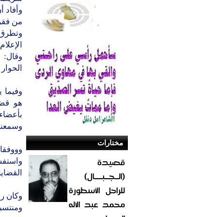
وأفاد أ
من فقرة
وتطرق ا
الإعلام
وقال: 
الحوار 
وفيما ي
هو قضي
وسمعنا 
مختارات
وووفقا 
قصيدة
واستفس
القضايا
(الــجــبــــال)
للراحل الأسطورة
وكان ر
محمد عبد الاله
ومنتسبي