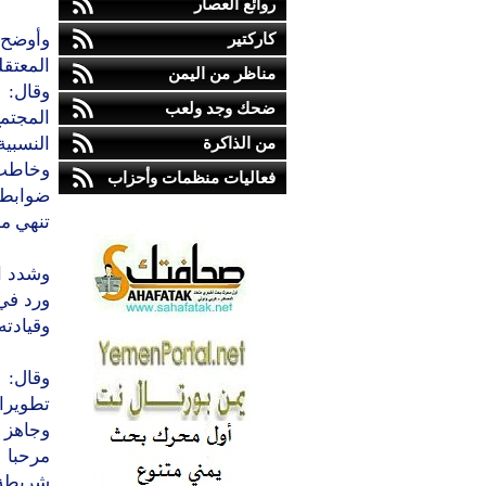
روائع العصار
كاركتير
وأوضح 
المعتقل
مناظر من اليمن
وقال: 
ضحك وجد ولعب
المجتمع
من الذاكرة
النسبية
وخاطب 
فعاليات منظمات وأحزاب
ضوابط ا
تنهي مهامها
ورد في 
وقيادته
وقال: 
تطويرات
وجاهز ب
مرحبا 
شريطة 