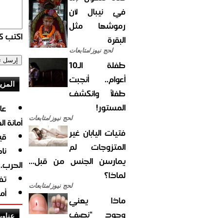
في نيبال لأن
رموشها مثل
اكتب كو
البقرة
لحج نيوز/متابعات
طفلة الـ10
أعوام.. أنجبت
المزي
طفلاً وانكشف
المستور!
لحج نيوز/متابعات
أمانة ا
فتيات اليابان غير
قي
المتزوجات لم
نا
يمارسن الجنس من قبل...
الحرب.
لماذا؟
تف
لحج نيوز/متابعات
أم
ماذا يعني
وجود "نصف
عناوي