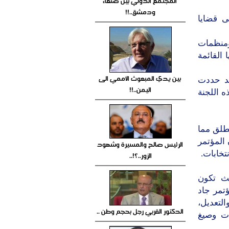
المجتمع الدولي بين صنعاء
ودمشق..!!
ى قضايا
ومنظمات
 القائمة
بين يدي المبعوث الأممي الى
قد حددت
اليمن..!!
ه اللجنة
بتمبر يجب أن ينطلق مما
 المؤتمر
الرئيس صالح والمسيرة وشهود
تخابات.
الزور..؟!..
يث تكون
ؤتمر جاد
التعديل،
الدكتور القربي رجل بحجم وطن ..
ت وصيغ