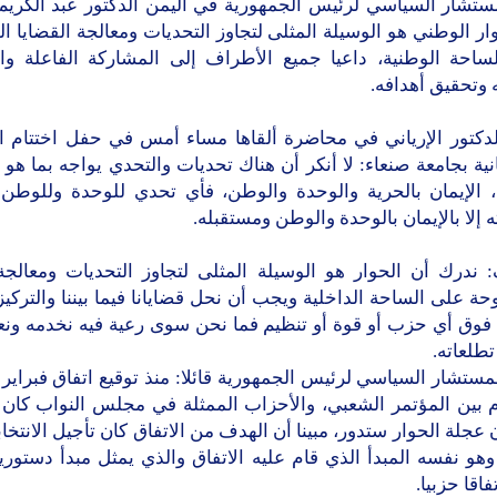
ستشار السياسي لرئيس الجمهورية في اليمن الدكتور عبد الكريم 
ار الوطني هو الوسيلة المثلى لتجاوز التحديات ومعالجة القضايا 
ساحة الوطنية، داعيا جميع الأطراف إلى المشاركة الفاعلة وا
 وتحقيق أهدافه.
لدكتور الإرياني في محاضرة ألقاها مساء أمس في حفل اختتام ا
ية بجامعة صنعاء: لا أنكر أن هناك تحديات والتحدي يواجه بما هو أ
ن، الإيمان بالحرية والوحدة والوطن، فأي تحدي للوحدة وللوطن 
 إلا بالإيمان بالوحدة والوطن ومستقبله.
 ندرك أن الحوار هو الوسيلة المثلى لتجاوز التحديات ومعالجة 
ة على الساحة الداخلية ويجب أن نحل قضايانا فيما بيننا والتركي
فوق أي حزب أو قوة أو تنظيم فما نحن سوى رعية فيه نخدمه ون
طلعاته.
لمستشار السياسي لرئيس الجمهورية قائلا: منذ توقيع اتفاق فبراير 
 بين المؤتمر الشعبي، والأحزاب الممثلة في مجلس النواب كان ا
ن عجلة الحوار ستدور، مبينا أن الهدف من الاتفاق كان تأجيل الانتخا
هو نفسه المبدأ الذي قام عليه الاتفاق والذي يمثل مبدأ دستوري
فاقا حزبيا.