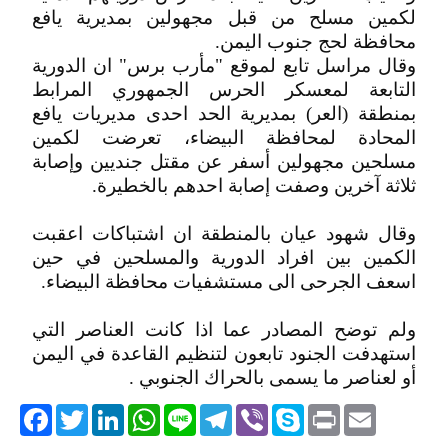
لكمين مسلح من قبل مجهولين بمديرية يافع
محافظة لحج جنوب اليمن.
وقال مراسل تابع لموقع "مأرب برس" ان الدورية
التابعة لمعسكر الحرس الجمهوري المرابط
بمنطقة (العر) بمديرية الحد احدى مديريات يافع
المحادة لمحافظة البيضاء، تعرضت لكمين
مسلحين مجهولين أسفر عن مقتل جنديين وإصابة
ثلاثة آخرين وصفت إصابة احدهم بالخطيرة.
وقال شهود عيان بالمنطقة ان اشتباكات اعقبت
الكمين بين افراد الدورية والمسلحين في حين
اسعف الجرحى الى مستشفيات محافظة البيضاء.
ولم توضح المصادر عما اذا كانت العناصر التي
استهدفت الجنود تابعون لتنظيم القاعدة في اليمن
أو لعناصر ما يسمى بالحراك الجنوبي .
acebook
Twitter
LinkedIn
WhatsApp
Line
Telegram
Viber
Skype
Print
Email