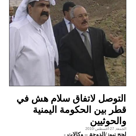
التوصل لاتفاق سلام هش في
قطر بين الحكومة اليمنية
والحوثيين
الجمعة, 27-أغسطس-2010
لحج نيوز/الدوحة – وكالات
-