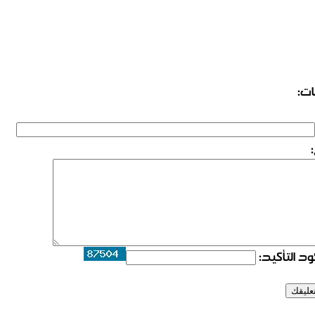
ات:
د التأكيد: