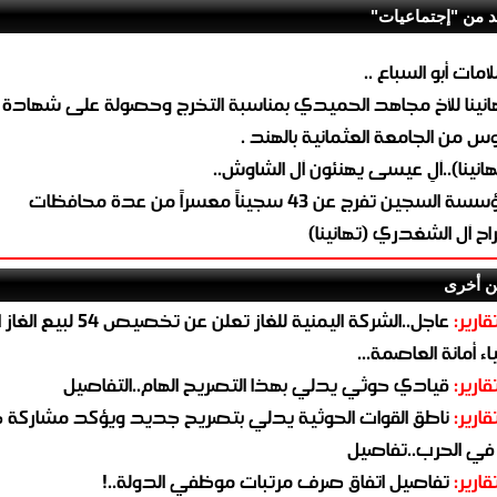
د من "إجتماعيات"
امات أبو السباع ..
انينا للأخ مجاهد الحميدي بمناسبة التخرج وحصولة على شهادة
يوس من الجامعة العثمانية بالهند .
هانينا)..آلِ عيسى يهنئون آل الشاوش..
ة السجين تفرج عن 43 سجيناً معسراً من عدة محافظات
راح آل الشغدري (تهانينا)
ن أخرى
قارير:
عاجل..الشركة اليمنية للغاز تعلن عن تخ
ء أمانة العاصمة...
قارير:
قيادي حوثي يدلي بهذا التصريح الهام..التفاصيل
قارير:
ناطق القوات الحوثية يدلي بتصريح جديد ويؤكد مشاركة 
 في الحرب..تفاصيل
قارير:
تفاصيل اتفاق صرف مرتبات موظفي الدولة..!