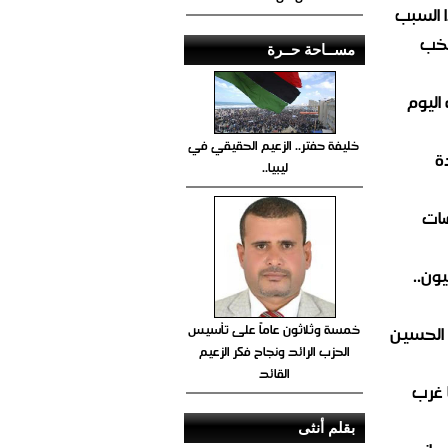
 السبب
تخب
مســاحة حــرة
اليوم
خليفة حفتر.. الزعيم الحقيقي في
ة
ليبيا..
ضات
ون..
خمسة وثلاثون عاماً على تأسيس
 الحسين
الحزب الرائد ونجاح فكر الزعيم
القائد
 غرب
بقلم أنثى