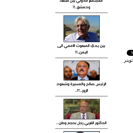
المجتمع الدولي بين صنعاء
ودمشق..!!
بين يدي المبعوث الأممي الى
اليمن..!!
ويتر
الرئيس صالح والمسيرة وشهود
الزور..؟!..
الدكتور القربي رجل بحجم وطن ..