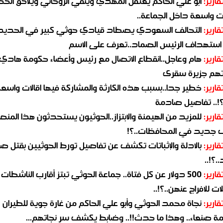
قارير:
ابو علي الحاكم يعتقل المهدي وينفي الروحاني ويلاحق الح
 واسعة داخل الجماعة..
قارير:
التحالف السعودي يصطاد قيادي حوثي كبير في الحديد
استهداف الرئيس الصماد..تعرف على الاسم
قارير:
هام وعاجل..انقطاع الاتصال مع رئيس وأعضاء حكومة هادي
هم جزيرة سقرى
قارير:
خطير جدا..بسبب هذه الكارثة والمشاركة فيها اقالات واسع
؟!.. تفاصيل صادمة
قارير:
للمزيد من الهيمنة والابتزاز..الحوثيون يستحدثون هذا المن
جديد في المحافظات..؟!
قارير:
بالادلة والإثباتات تكشف عن تفاصيل تورط الحوثيين بقتل صا
.؟!..
قارير:
500 دولار عن كل فتاة.. جماعة الحوثي تبتز أقارب الناشطات
ات للافراج عنهن..؟!..
قارير:
نجاة محمد الحوثي وأبو علي الحاكم من غارة جوية للطيران
مة صنعاء.. وهذا ما حدث!!.. وضابط يكشف سر نجاتهم...