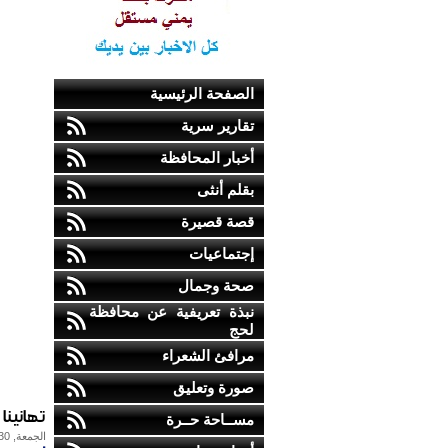
الصفحة الرئيسية
تقارير سرية
أخبار المحافظة
بقلم أنثى
قصة قصيرة
إجتماعيات
صحة وجمال
نبذة تعريفية عن محافظة
لحج
مرافئ الشعراء
صورة وتعليق
تهانينا
مســاحة حــرة
الجمعة, 30-يوليو-2010