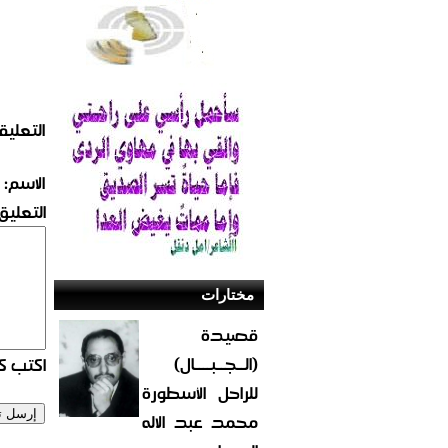
التعليق
الاسم:
التعليق:
مختارات
قصيدة
(الــجــبــــال)
اكتب كو
للراحل الأسطورة
محمد عبد الاله