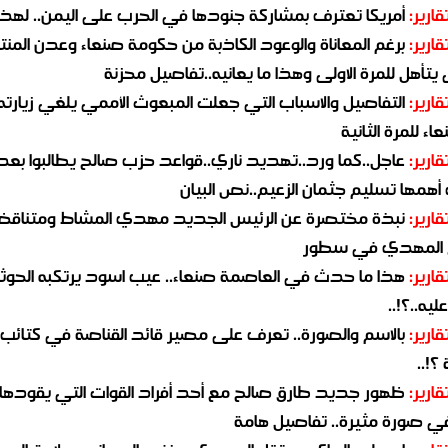
قارير:
أمريكا تعترف بمشاركة جنودها في الحرب على اليمن.. لهذا
قارير:
برغم المعاناة والوعود الكاذبة من حكومة صنعاء وعدن المن
يتأهل للمرة الاولى وهذا ما يعانيه..تفاصيل محزنة
قارير:
التفاصيل والاسباب التي جعلت المبعوث الأممي يلغي زيارته 
اء للمرة الثانية
قارير:
عاجل..كما ورد..تهديد ناري..قواعد حزب صالح يطالبوا بعد
همها تسليم جثمان الزعيم..نص البيان
قارير:
نبذة مختصرة عن الرئيس الجديد مهدي المشاط ومتناق
 المهدي في سطور
قارير:
هذا ما حدث في العاصمة صنعاء.. عيب اسود يرتكبه الحوثي
يه..؟!..
قارير:
بالاسم والصورة.. تعرف على مصير قائد القناصة في كتائب
؟!..
قارير:
ظهور جديد طارق صالح مع أحد أفراد القوات التي يقودها
في صورة مثيرة.. تفاصيل هامة