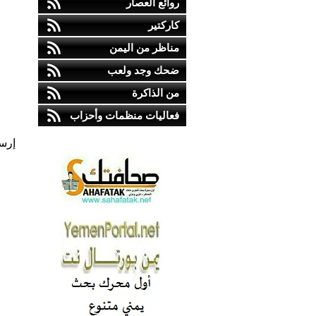
روائع العصار
كاركتير
مناظر من اليمن
ضحك وجد ولعب
من الذاكرة
فعاليات منظمات وأحزاب
إرس