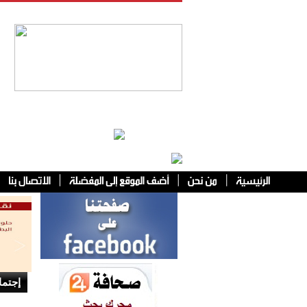
فئات أخرى
إجتما