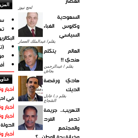
العصار
المزي
لحج نيوز
السعودية
سل
وكابوس الغباء
ته
السياسي
البكالر
بقلم/ عبدالملك العصار
(ت
العالم يتكلم
مؤسس
هندي !!
أف
بقلم / عبدالرحمن
بجاش
هادي ورقصة
عناوي
أخبار وت
الديك
في احيا
بقلم د./ عادل
الشجاع
أخبار وت
التهريب.. جريمة
أخبار وت
تدمر الفرد
الدولة
والمجتمع
أخبار وت
وخيانة بحق الوطن ..؟