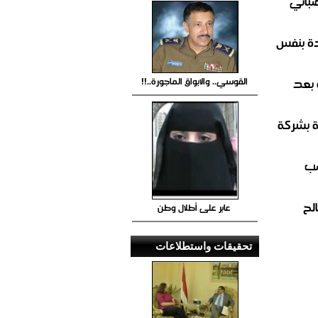
صباني
ة بنفس
 بعد
القوسي.. والابواق الماجورة..!!
ة بشركة
صب
لح
عابر على أطلال وطن
تحقيقات واستطلاعات