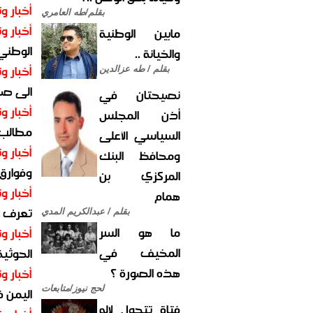
أخبار وت
بقلم/طه العامري
أخبار وت
مابين الوطنية
الوطني 
والخيانة ..
أخبار وت
بقلم / طه عزالدين
الى صنع
نصيحتان في
أخبار وت
أذن المجلس
مطالب أ
السياسي الأعلى
أخبار وت
ومحافظ البنك
وفوارق
المركزي بن
أخبار وت
همام
تعرف عل
بقلم / عبدالكريم المدي
ما هو السر
أخبار وت
المخيف في
الحوثية 
هذه الصورة ؟
أخبار وت
لحج نيوز/متابعات
اليمن 
فتاة تتحول لإله