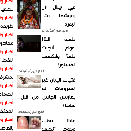
أخبار وت
في نيبال لأن
تصفيات
رموشها مثل
أخبار وت
البقرة
طريقة 
لحج نيوز/متابعات
أخبار وت
طفلة الـ10
مغادرت
أعوام.. أنجبت
أخبار وت
طفلاً وانكشف
النفط..
المستور!
أخبار وت
لحج نيوز/متابعات
لمشرف 
فتيات اليابان غير
أخبار وت
المتزوجات لم
الصماد.
يمارسن الجنس من قبل...
أخبار وت
لماذا؟
المعتقل
لحج نيوز/متابعات
أخبار وت
ماذا يعني
بالعاص
وجود "نصف