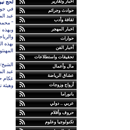
أخبار وتقارير
لحج ني
في جو ب
حوادث وجرائم
عبد الم
ثقافة وأدب
" محمد 
اخبار المهجر
وبهذه ا
والريا
حوارات
بهذه ال
أخبار الفن
المهنئو
تحقيقات واستطلاعات
الشيخ/
مال وأعمال
عبد الم
عشاق الرياضة
عكام ح
أزواج وزوجات
وهيئة ت
بانوراما
عربي .. دولي
حروف وأقلام
تكنولوجيا وعلوم