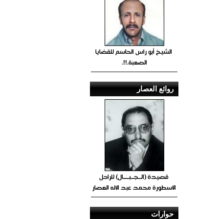
الشيخ أبو راس الحاسم للقضايا
الصعبة.!!.
روائع العصار
قصيدة (الــجــبــــال) للراحل
الأسطورة محمد عبد الاله العصار
حوارات