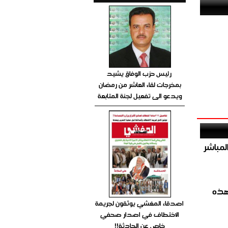
رئيس حزب الوفاق يشيد
بمخرجات لقاء العاشر من رمضان
ويدعو الى تفعيل لجنة المتابعة
صيص 54 لبيع الغاز المباشر
هذه
اصدقاء المغشي يوثقون لجريمة
الاختطاف في اصدار صحفي
خاص عن الحادثة!!