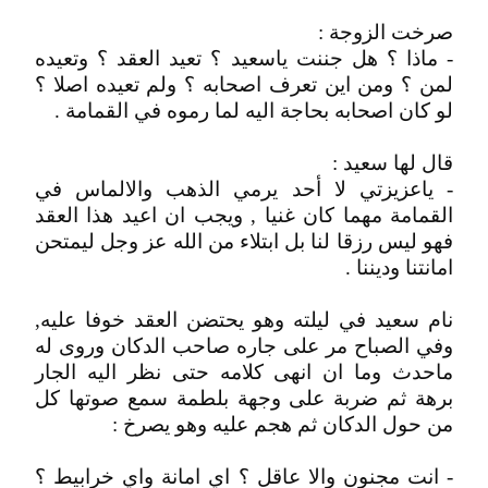
صرخت الزوجة :
- ماذا ؟ هل جننت ياسعيد ؟ تعيد العقد ؟ وتعيده
لمن ؟ ومن اين تعرف اصحابه ؟ ولم تعيده اصلا ؟
لو كان اصحابه بحاجة اليه لما رموه في القمامة .
قال لها سعيد :
- ياعزيزتي لا أحد يرمي الذهب والالماس في
القمامة مهما كان غنيا , ويجب ان اعيد هذا العقد
فهو ليس رزقا لنا بل ابتلاء من الله عز وجل ليمتحن
امانتنا وديننا .
نام سعيد في ليلته وهو يحتضن العقد خوفا عليه,
وفي الصباح مر على جاره صاحب الدكان وروى له
ماحدث وما ان انهى كلامه حتى نظر اليه الجار
برهة ثم ضربة على وجهة بلطمة سمع صوتها كل
من حول الدكان ثم هجم عليه وهو يصرخ :
- انت مجنون والا عاقل ؟ اي امانة واي خرابيط ؟