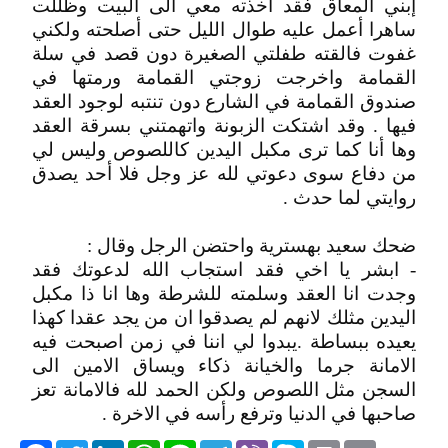
إبني المعاق فقد أخذته معي الى البيت وظللت
ساهرا أعمل عليه طوال الليل حتى أصلحته ولكني
غفوت فالقته طفلتي الصغيرة دون قصد في سلة
القمامة واخرجت زوجتي القمامة ورمتها في
صندوق القمامة في الشارع دون تنتبه لوجود العقد
فيها . وقد اشتكت الزبونة واتهمتني بسرقة العقد
وها أنا كما ترى مكبل اليدين كاللصوص وليس لي
من دفاع سوى دعوتي لله عز وجل فلا أحد يصدق
روايتي لما حدث .
ضحك سعيد بهسترية واحتضن الرجل وقال :
- ابشر يا اخي فقد استجاب الله لدعوتك فقد
وجدت انا العقد وسلمته للشرطة وها انا ذا مكبل
اليدين مثلك لانهم لم يصدقوا ان من يجد عقدا كهذا
يعيده ببساطة .يبدوا لي اننا في زمن اصبحت فيه
الامانة جرما والخيانة ذكاء ويساق الامين الى
السجن مثل اللصوص ولكن الحمد لله فالامانة تعز
صاحبها في الدنيا وترفع رأسه في الاخرة .
acebook
Twitter
LinkedIn
WhatsApp
Line
Telegram
Viber
Skype
Print
Email