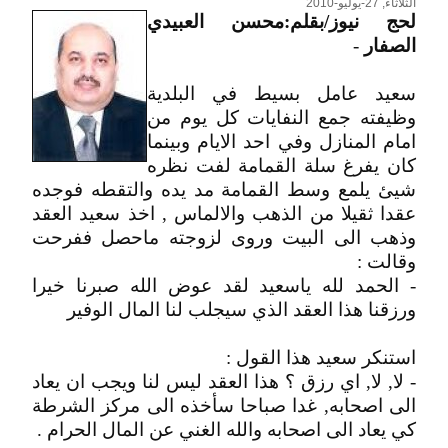
الثلاثاء, 27-يوليو-2010
لحج نيوز/بقلم:محسن العبيدي
الصفار
-
سعيد عامل بسيط في البلدية
وظيفته جمع النفايات كل يوم من
امام المنازل وفي احد الايام وبينما
كان يفرغ سلة القمامة لفت نظره
شيئ يلمع وسط القمامة مد يده والتقطه فوجده
عقدا ثقيلا من الذهب والالماس , اخذ سعيد العقد
وذهب الى البيت وروى لزوجته ماحصل ففرحت
وقالت :
- الحمد لله ياسعيد لقد عوض الله صبرنا خيرا
ورزقنا هذا العقد الذي سيجلب لنا المال الوفير
استنكر سعيد هذا القول :
- لا, لا, اي رزق ؟ هذا العقد ليس لنا ويجب ان يعاد
الى اصحابه, غدا صباحا سأخذه الى مركز الشرطة
كي يعاد الى اصحابه والله الغني عن المال الحرام .