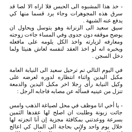
- خذ هذا المشبوه الى الحبس فلا اراه الا لصا قد
سرق هذه المجوهرات وجاء يرد قسما منها كي
يدفع عنه الشبهة .
سيق سعيد الى الزنزانة وهو يتوسل ويحاول ان
يوضح موقفه دون جدوى وفي المساء جاءت زوجته
ومعارفه لزيارته واخذ الكل يلومه على مافعله
ويخبره انه لو اخذ العقد لنفسه لعاش هنيئا ولما
دخل السجن .
في اليوم التالي تم ترحيل سعيد الى النيابة العامة
مكبل اليدين واثناء انتظاره لدوره لعرضه على
وكيل النيابة رأى رجلا اخر مكبل اليدين والدمعة
تنزل من عينيه فسأله عن مصابه فاجابه الرجل :
- يا أخي انا موظف في محل لصياغة الذهب وامس
جائت زبونة وطلبت ان اصلح لها عقدها الثمين
بسرعة ووعدتني بمكافئة مجزية إن أنا انجزته لها
خلال يوم واحد ولإني بحاجة الى المال كي اعالج