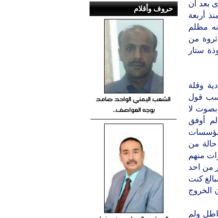
ى بعد أن
حروف وأقلام
ذ أربعة
نه مظلم
ثروة من
ذة ستار
ية وقلة
حسب قول
الشعب اليمني الواحد صامد
بصوت لا
بوجه العواصف..
م أوفق
مؤسسات
 حالة من
ات منهم
 من احد
بالغ كنت
ن الخروج
عاطل ولم