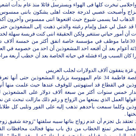
احلامى تبخرت كلها فى الهواء ويسترسل قائلا منذ عام بدأت اشعر
زاج وأصبحت عصبي لدرجة جعلت اهلى يشكون باننى ممسوس
 الذهاب لما يسمى شيوخ حيث اقنعوها اننى ممسوس وآخرون أكدوا
ا قد عمل لي عمل وإمام رغبته والدتي ذهبت إلى المشعوذين حتى 
 أن أمور حياتي ستتغير ولكن الحقيقة اننى كنت فريسة سهلة لخدا
حمدي 30عاما موظف في مؤسسة خاصة انفق أكثر من خمسة ألاف دي
لاثة أعوام بعد أن أقنعه احد المشعوذين أن احد من خصومه في ال
ا كان السبب وراء فشله في حياته الخاصة بعد أن خطب أربعة مر
غزة ينفقون آلاف الدولارات لجلب العريس
كانت قصة فاطمة 34 عام المهووسة بزيارة المشعوذين حتى أنها 
ذين في القطاع قد استهوتنى للوقوف عندها حيث علمت منها أنه
ار خمس سنوات أكثر من سبعة ألاف دولار على المشعوذين 
ها العمل الذي يمنعها من الزواج و رغم ذلك مازالت تبحث عن نص
ذين وكلما سمعت بأحدهم تذهب إليه على الفور وتلبى كل طلابا 
ها .
 تعتقد بل تجزم أن عدم زواج بناتها سببه سلفتها "زوجة شقيق زوج
عمل سحر تمنع الخطاب من دق باب بيتها فجالت محافظات ال
 لشمالها ومن شرقها لغربها تبحث عما يفك "عمل وقف الحال"،وال