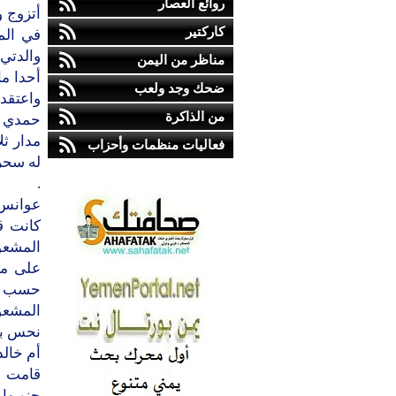
روائع العصار
أتزوج و
كاركتير
في الم
والدتي
مناظر من اليمن
أحدا م
ضحك وجد ولعب
واعتقدت
من الذاكرة
مدار ث
فعاليات منظمات وأحزاب
له سحر
.
عوانس 
المشعو
على مد
حسب قول
المشعو
نحس بخت
أم خالد
قامت ب
جنوبها