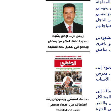
لمفاجئة
 يفهمني
 مع نفسي
من الدجل
ياجاتهم
رئيس حزب الوفاق يشيد
مشعوذين
بمخرجات لقاء العاشر من رمضان
و بأخرى
ويدعو الى تفعيل لجنة المتابعة
ى مناطق
جوء إلى
سطل مدرس
الأسباب
اءً« إلى
المشاكل
اصدقاء المغشي يوثقون لجريمة
 والفقر
الاختطاف في اصدار صحفي
 الفترة
خاص عن الحادثة!!