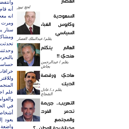
العصار
وانتفض
لحج نيوز
أنه قا
السعودية
انه معج
وكابوس الغباء
ومرت ال
ستار ي
السياسي
ومشاكل
بقلم/ عبدالملك العصار
تحدثت 
العالم يتكلم
وحدثتن
هندي !!
بالتحر
بقلم / عبدالرحمن
حساسة 
بجاش
خرافات
هادي ورقصة
وللاقت
الديك
المنجمي
بقلم د./ عادل
علم اج
الشجاع
والعوام
التهريب.. جريمة
في الحق
تدمر الفرد
أشخاص 
والمجتمع
يعود إ
وخيانة بحق الوطن ..؟
واضعة 