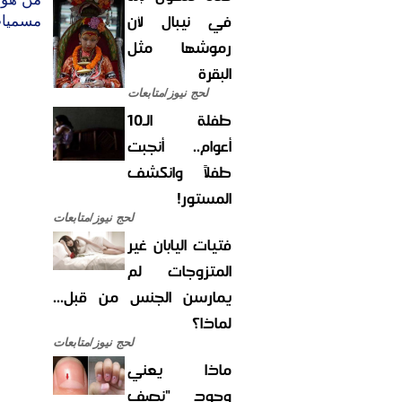
في نيبال لأن
مسميات
رموشها مثل
البقرة
لحج نيوز/متابعات
طفلة الـ10
أعوام.. أنجبت
طفلاً وانكشف
المستور!
لحج نيوز/متابعات
فتيات اليابان غير
المتزوجات لم
يمارسن الجنس من قبل...
لماذا؟
لحج نيوز/متابعات
ماذا يعني
وجود "نصف