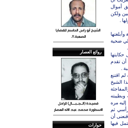
ق أموال
ين ولكن
ا .
الشيخ أبو راس الحاسم للقضايا
وأبلغتها
الصعبة.!!.
لي ضحية
روائع العصار
 حكايتها
أن تقدم
ة .
لم اقتنع
ذا الشيخ
المفاجئة
وبطيبته
إليه مره
قصيدة (الــجــبــــال) للراحل
الأسطورة محمد عبد الاله العصار
رأسي ثم
نعنى أن
مل فيها
حوارات