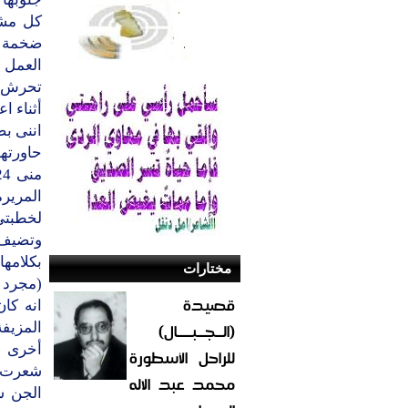
كل مشع
ضخمة ع
العمل ا
تحرش 
أثناء ا
اننى ب
حاورتها
المرير
لخطبتي
وتضيف: 
بكلامها
مختارات
(مجرد ل
قصيدة
انه كا
(الــجــبــــال)
المزيفة
أخرى و
للراحل الأسطورة
شعرت ب
محمد عبد الاله
الجن س