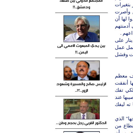
المجتمع الدولي بين صنعاء
 بتغيرات
ودمشق..!!
 وأصرت
 لها أن
أدمنتهم
عهم .
نار على
بين يدي المبعوث الأممي الى
عمل عمل
اليمن..!!
ات وفشل
تعرف معظم
ا أنفقت
الرئيس صالح والمسيرة وشهود
الزور..؟!..
لكي تفك
يبها عند
ته ليفك
ها" الذي
الدكتور القربي رجل بحجم وطن ..
قطاع من
غريب أن