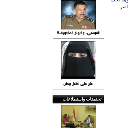
اصر.
القوسي.. والابواق الماجورة..!!
عابر على أطلال وطن
تحقيقات واستطلاعات