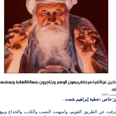
ن غزةأغنياءمرحلةيبيعون الوهم ويتاجرون بمعاناةالغلابة وبعضه
اد
وز/خاص :عطية إبراهيم شعت
-
حرفت عن الطريق القويم، وامتهنت النصب والكذب والخداع وبيع ا