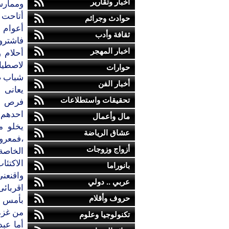
أخبار وتقارير
وممارسة
أتاحت 
حوادث وجرائم
أعوام 
ثقافة وأدب
فاشترو
اخبار المهجر
أحلام 
لاصطياد
حوارات
شباب ض
أخبار الفن
يعانى 
تحقيقات واستطلاعات
فرص ال
احدهم 
مال وأعمال
يخلو م
عشاق الرياضة
،فمعرو
أزواج وزوجات
الخاصة 
الاكتئ
بانوراما
واقنعن
عربي .. دولي
اقربائى
حروف وأقلام
بأمس ال
من غزة
تكنولوجيا وعلوم
أما عبد