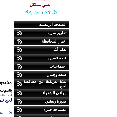
الصفحة الرئيسية
تقارير سرية
أخبار المحافظة
بقلم أنثى
قصة قصيرة
إجتماعيات
صحة وجمال
مشعوذي
نبذة تعريفية عن محافظة
لحج
بالموس
مرافئ الشعراء
الأحد, 20-سبتمبر-2009
لحج ني
صورة وتعليق
مســاحة حــرة
فئة ان