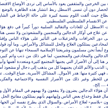
 بين الخرجين والمثقفين يعود بالأساس إلى تردى الأوضاع الاقتصا
الحصار دون أن تنسى الاسطل ربط انتشار هذه الظاهرة بالوضع 
طاع حيث ألقت اللوم بنسبة كبيرة على حالة الإحباط في الشار
 عن الانقسام الفلسطيني الفلسطيني.
الاسطل أن للعادات والتقاليد السلبية دوراً كبيراً في دفع هؤل
ن علاج في أوكار الدجالين والمنجمين والمشعوذين ولا ننسى هنا
لى دور الخرافات والخزعبلات في التأثير على هؤلاء الناس وإقن
لمخادعين يمتلكون العلاج والحل للمشاكل والأمراض.. وما أود قول
 أيضاً:نحن مسلمون وشريعتنا الإسلامية السمحاء تنهانا عن الت
الدجالين والمخادعين والمنجمين، لما في ذلك من ذنب واثم كبير
 هنا إلى أن الأضرار التي يجنيها المجتمع كثيرة ومتعددة أهمها وأب
: الذنب والأثم اللذان يجنبهما كل من يذهب إلى دجال أو مشعوذ أما
 فهي كثيرة منها: هدر الأموال.. المشاكل الأسرية.. ضياع الوقت..
 للخطر وغير ذلك من الأضرار النفسية والاجتماعية والفكرية 
.... إلخ..
ن هؤلاء الدجالين يضرون ولا ينفعون ولا يهمهم في المقام الأول وال
مال فقط وخداع بعض الناس وإيهامهم بأنهم يمتلكون مفاتيح الحل 
ن »بلاسم« لعلاج الأمراض ،والسؤال الذي يطرح نفسه أين الجهات
اء ولاسيما الذين يستخدمون الدين والقرآن ستار لأعمالهم المشب