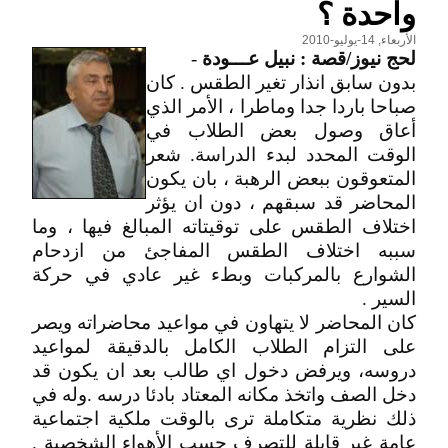
واحدة ؟
الأربعاء, 14-يوليو-2010
لحج نيوز/قصة : نبيل عـــودة
-
بدون سابق انذار تغير الطقس . كان
صباحا باردا جدا وماطرا ، الأمر الذي
أعاق وصول بعض الطلاب في
الوقت المحدد لبدء الدراسة. شعر
المتعوقون ببعض الرهبة ، بان يكون
المحاضر قد سبقهم ، دون ان يؤثر
اختلاف الطقس على توقيتاته المبالغ فيها ، وما
سببه اختلاف الطقس المفاجئ من ازدحام
الشوارع بالمركبات وبطء غير عادي في حركة
السير .
كان المحاضر لا يتهاون في مواعيد محاضراته ويصر
على التزام الطلاب الكامل بالدقيقة لمواعيد
دروسه، ويرفض دخول اي طالب بعد ان يكون قد
دخل الصف واتخذ مكانه المعتاد بادئا درسه .وله في
ذلك نظرية متكاملة ترى بالوقت ملكية اجتماعية
عامة غير قابلة للتصرف حسب الأهواء الشخصية .