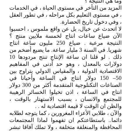
وما هي النتيجة ؟
المزيد من التأخر في مستوى الحياة ، في الخدمات
، في مستوى التعليم بكل مراحله ، في تطور العقل
، وفي دخول تاريخ الحضارة.
لا اتحدث عن خيال، بل عن واقع ملموس ، احسبوا
الآن ضياع ساعات انتاج لخمسة ملايين منتج ؟
النتيجة مرعبة . ضياع 250 مليون ساعة انتاج
شهريا. في السنة 3 مليار ساعة. ما يضيع أضخم من
ذلك . لو قلنا ان ساعة الإنتاج تنتج مردودها 10
دولارات بالمعدل ، وهو حد أدنى في المفاهيم
الاقتصادية الدولية ، والمقياس الدولي يتراوح بين
50– 150 دولار انتاج في الساعة وأحيانا في
الصناعات التكنلوجية المتقدمة أكثر من 300 دولار
انتاج في الساعة ، اذن تخيلوا الخسائر الرهيبة
للمجتمع والانسان ، بسبب الاستهتار بالوقت ،
والظن ان الوقت لا قيمة اقتصادية له . .
والآن ، طلابي الأعزاء المغرورين ، كما يتوجه لطلابه
دائما.. باستطاعتكم ان تفهموا لماذا المجتمعات
المحافظة والمنغلقة متخلفة ، ولا تملك آفاقا تبشر