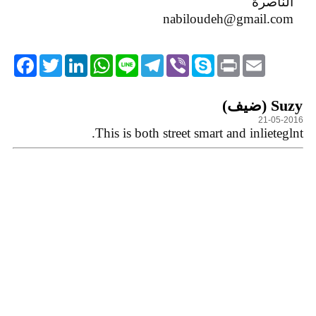
الناصرة
nabiloudeh@gmail.com
acebook
Twitter
LinkedIn
WhatsApp
Line
Telegram
Viber
Skype
Print
Email
التعليقات
Suzy (ضيف)
21-05-2016
This is both street smart and inlieteglnt.