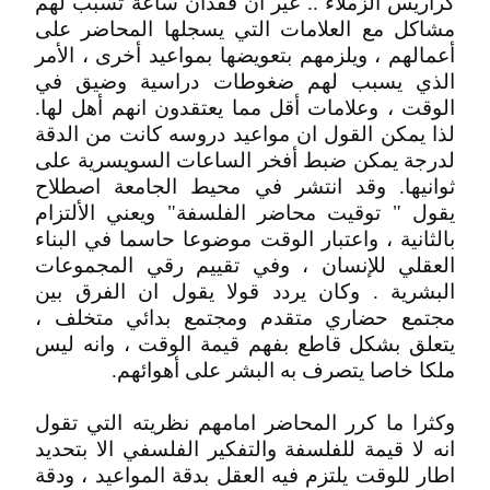
كراريس الزملاء .. غير ان فقدان ساعة تسبب لهم
مشاكل مع العلامات التي يسجلها المحاضر على
أعمالهم ، ويلزمهم بتعويضها بمواعيد أخرى ، الأمر
الذي يسبب لهم ضغوطات دراسية وضيق في
الوقت ، وعلامات أقل مما يعتقدون انهم أهل لها.
لذا يمكن القول ان مواعيد دروسه كانت من الدقة
لدرجة يمكن ضبط أفخر الساعات السويسرية على
ثوانيها. وقد انتشر في محيط الجامعة اصطلاح
يقول " توقيت محاضر الفلسفة" ويعني الألتزام
بالثانية ، واعتبار الوقت موضوعا حاسما في البناء
العقلي للإنسان ، وفي تقييم رقي المجموعات
البشرية . وكان يردد قولا يقول ان الفرق بين
مجتمع حضاري متقدم ومجتمع بدائي متخلف ،
يتعلق بشكل قاطع بفهم قيمة الوقت ، وانه ليس
ملكا خاصا يتصرف به البشر على أهوائهم.
وكثرا ما كرر المحاضر امامهم نظريته التي تقول
انه لا قيمة للفلسفة والتفكير الفلسفي الا بتحديد
اطار للوقت يلتزم فيه العقل بدقة المواعيد ، ودقة