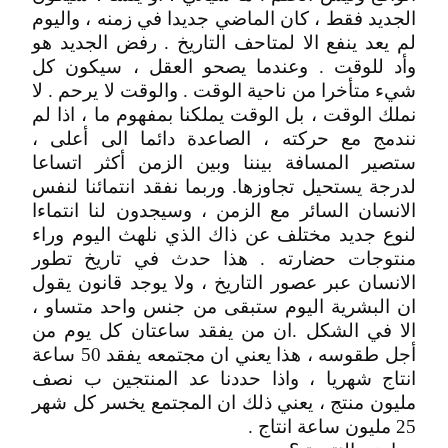
الجديد فقط ، كان الماضي جديدا في زمنه ، واليوم
لم يعد ينفع الا لمتاحف التاريخ . رفض الجديد هو
وأد للوقت . وعندما يصحو العقل ، سيكون كل
شيء متأخرا من ناحية الوقت . والوقت لا يرحم . لا
نملك الوقت ، بل الوقت يملكنا بمفهوم ما ، اذا لم
نندمج مع حركته ، الصاعدة دائما الى أعلى ،
ستصير المسافة بيننا وبين الزمن أكثر اتساعا
لدرجة يستحيل تجاوزها. وربما نفقد انتمائنا لنفس
الانسان السائر مع الزمن ، وسيجدون لنا انتماءا
لنوع جديد مختلف عن ذاك الذي نلهث اليوم وراء
منتوجات حضارته . هذا حدث في تاريخ تطور
الانسان عبر عصور التاريخ ، ولا يوجد قانون يقول
ان البشرية اليوم ستبقى من جنس واحد متساو ،
الا في الشكل .ان من يفقد ساعتان كل يوم من
أجل طقوسه ، هذا يعني ان مجتمعه يفقد 50 ساعة
انتاج شهريا ، واذا حددنا عد المنتجين ب نصف
مليون منتج ، يعني ذلك ان المجتمع يخسر كل شهر
25 مليون ساعة انتاج .