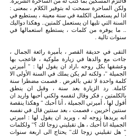
فالتزم المسكين بما كتب له من الساحرة الشريرة.
ولكن الساحرة سمحت له بتوفير الكلام ، بمعنى :
اذا لم يستعمل الكلمة في سنة معينة ، يستطيع في
السنة التي تليها ان يستعمل كلمتين.. وهكذا دواليك
.. ما يوفره من كلمات ، يستطيع استعمالها في
سنوات تالية .
التقى في حديقة القصر ، بأميرة رائعة الجمال ،
جاءت مع والدها في زيارة ملوكية ، فاعجب بها
وعشقها بكل روحه ،اراد ان يقول لها : " أميرتي
الجميلة "، ولكنه لم يكن يملك في السنة الأولى الا
كلمة واحدة لا تفي بالغرض . فصمت مضطرا سنة
كاملة. رد الزيارة بعد سنة ، وقبل ان ينطق
بالكلمتين ، فكر وقال لنفسه ولكني أحبها واريد ان
أقول لها ، أميرتي الجميلة ، أنا أحبك " وهكذا ينقصة
سنتين أخريين ، فصمت ، بعد سنتين قال في نفسه
انه يريدها زوجه له ، ويريد ان يقول لها : اميرتي
الجميلة انا أحبك ، هل تقبليني زوجا لك ؟" ولكلمات
" هل تقبليني زوجا لك" يحتاج الى اربعة سنوات