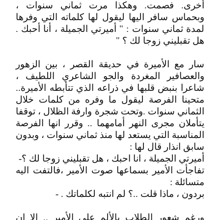
أخرى. فصمت. وهكذا مرت ثماني سنوات ،
وبحماس سافر اليها ليقول لها كلماته التي وفرها
لمدة ثماني سنوات : " أميرتي الجميلة ، أنا أحبك .
هل تقبليني زوجا لك ؟ "
سار مع الأميرة في حديقة القصر ، بين الزهور
والعصافير المغردة والجو الشاعري اللطيف ،
شاعرا بنبض قلبها في ذراعه الذي تتأبطه الأميرة..
متحينا الفرصة ليقول ما وفره من كلمات خلال
الثماني سنوات .وتحت شجرة وارفة الظلال ، توقفا
يتأملان مجرى النهر أمامهما .. وقرر انها الفرصة
المناسبة التي يستعد لها منذ ثماني سنوات ، وبدون
سابق انذار قال لها :
أميرتي الجميلة ، انا احبك ، هل تقبليني زوجا لك ؟-
تفاجأت الأمير بسماعها صوت الأمير ،فالتفت اليه
متسائلة :
بردون ، ماذا قلت ..؟ لم انتبه لكلماتك . -
ورغم شعور الطلاب بالألم على الأمير .. الا ان