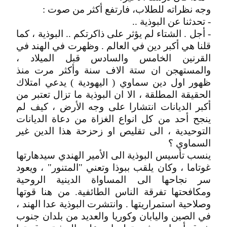
وجه نظراته للطلاب، فارتفع أكثر من صوت :
- تحدثنا عن البوذية ..
- أجل . الشتاء لم يؤثر على ذاكرتكم .. البوذية ، كما
قلنا هي أكبر دين في العالم . وظهرت في الهند في
القرنين الخامس والسادس قبل الميلاد ،
والمستهجن ان ستة الاف سنة وأكثر مرت منذ
ظهور اول دين سماوي ( اليهودية ) يدعي امتلاك
الحقيقة المطلقة ، الا ان البوذية ما تزال تعتبر من
أكبر الديانات انتشارا على وجه الأرض ، كيف لم
ينجح أحد من كل انواع الغزاة من دعاة الديانات
التوحيدية ، الى تقليص او زحزحة هذا الدين غير
السماوي ؟
ينسب تأسيس البوذية الى الأمير الهندي سيدهارتها
غوتاما ، وكان يلقب ببوذا وتعني "المتنور" ، ويعود
سر نجاحها الى المساواة الدينية الروحية
ومكافحتها تفرقة الناس الطائفية. من هنا قوتها
وصلاحية استمراريتها . وانتشرت البوذية عدا الهند ،
في الصين واليابان وكوريا والعديد من بلدان جنوب