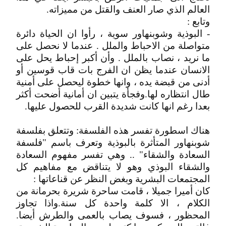
العالم الذي صار العنف والقتل من مميزاته.
وتابع :
- البوذية وشوبنهاور سوية ، رأوا ان الحياة دائرة
متواصلة من الاحباط والملل . عندما لا نحصل على
ما نريد ، نصاب بالملل . وأن أكبر إحباط يحل على
الانسان عندما يظن ان الفرج بات قاب قوسين أو
أدنى من قبضة يده ، وانها خطوة ليحصل على أمنية
طال انتظاره لها.وفجأة يتبين ان أمانية أضحت أكثر
بعدا رغم انها كانت شديدة القرب للحصول عليها.
هناك اسطورة تفسر هذه الفلسفة: وتتعلق بفلسفة
شوبنهاور المتأثرة بالبوذية وتعرف باسم "فلسفة
السعادة والشقاء" .. وهي تفسر مفهوم السعادة
والشقاء البوذي وهو لا يتناقض مع مفاهيم كل
المجتمعات البشرية وبغض النظر عن قناعاتها :
كان أميرا جميلا ، قامت ساحرة شريرة بحرمانة من
الكلام ، الا كلمة واحدة كل سنة.واذا تجاوز
المحظور ، فسوف يصاب بالعمى والطرش أيضا.