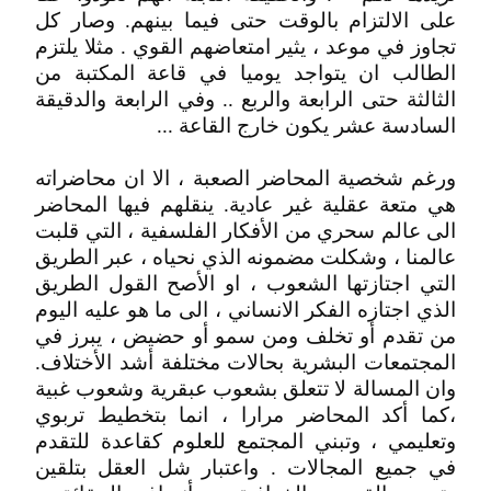
على الالتزام بالوقت حتى فيما بينهم. وصار كل
تجاوز في موعد ، يثير امتعاضهم القوي . مثلا يلتزم
الطالب ان يتواجد يوميا في قاعة المكتبة من
الثالثة حتى الرابعة والربع .. وفي الرابعة والدقيقة
السادسة عشر يكون خارج القاعة ...
ورغم شخصية المحاضر الصعبة ، الا ان محاضراته
هي متعة عقلية غير عادية. ينقلهم فيها المحاضر
الى عالم سحري من الأفكار الفلسفية ، التي قلبت
عالمنا ، وشكلت مضمونه الذي نحياه ، عبر الطريق
التي اجتازتها الشعوب ، او الأصح القول الطريق
الذي اجتازه الفكر الانساني ، الى ما هو عليه اليوم
من تقدم أو تخلف ومن سمو أو حضيض ، يبرز في
المجتمعات البشرية بحالات مختلفة أشد الأختلاف.
وان المسالة لا تتعلق بشعوب عبقرية وشعوب غبية
،كما أكد المحاضر مرارا ، انما بتخطيط تربوي
وتعليمي ، وتبني المجتمع للعلوم كقاعدة للتقدم
في جميع المجالات . واعتبار شل العقل بتلقين