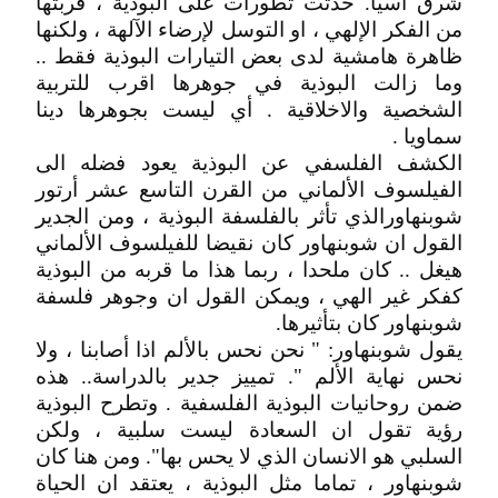
شرق أسيا. حدثت تطورات على البوذية ، قربتها
من الفكر الإلهي ، او التوسل لإرضاء الآلهة ، ولكنها
ظاهرة هامشية لدى بعض التيارات البوذية فقط ..
وما زالت البوذية في جوهرها اقرب للتربية
الشخصية والاخلاقية . أي ليست بجوهرها دينا
سماويا .
الكشف الفلسفي عن البوذية يعود فضله الى
الفيلسوف الألماني من القرن التاسع عشر أرتور
شوبنهاورالذي تأثر بالفلسفة البوذية ، ومن الجدير
القول ان شوبنهاور كان نقيضا للفيلسوف الألماني
هيغل .. كان ملحدا ، ربما هذا ما قربه من البوذية
كفكر غير الهي ، ويمكن القول ان وجوهر فلسفة
شوبنهاور كان بتأثيرها.
يقول شوبنهاور: " نحن نحس بالألم اذا أصابنا ، ولا
نحس نهاية الألم ". تمييز جدير بالدراسة.. هذه
ضمن روحانيات البوذية الفلسفية . وتطرح البوذية
رؤية تقول ان السعادة ليست سلبية ، ولكن
السلبي هو الانسان الذي لا يحس بها". ومن هنا كان
شوبنهاور ، تماما مثل البوذية ، يعتقد ان الحياة