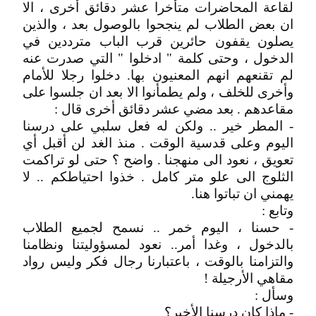
لقاعة المحاضرات متأخرا عشر دقائق أخرى ، الا
ان بعض الطلاب لم ينجحوا بالوصول بعد ، والذين
يصلون يقفون حائرين قرب الباب مترددين في
الدخول ، وحتى كلمة " ادخلوا " التي صدرت عنه
لم تقنعهم انهم المعنيون بها. دخلوا رجلا للأمام
وأخرى للخلف ، ولم يطمأنوا الا بعد ان جلسوا على
مقاعدهم . بعد مضي عشر دقائق أخرى قال :
- المطر خير .. ولكن له فعل سلبي على درسنا
اليوم وعلى قدسية الوقت . منذ الغد لن أقبل أي
تعويق ، نعود الى منهجنا . واضح ؟ حتى لو تراكمت
الثلوج الى علو متر كامل . خذوا احتياطكم .. لا
يهمني ان تباتوا هنا.
وتابع :
- حسنا ، اليوم خمر .. نسمح لجميع الطلاب
بالدخول ، وغدا أمر.. نعود لمسؤوليتنا ونظامنا
والتزامنا بالوقت ، باعتبارنا رجال فكر وليس رواد
مقاهي الأرجيلة !
وسأل :
- ماذا كان درسنا الأخير؟