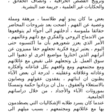
وترويج القصص الخرافية ، وأنصاف الحقائق ،
والحكايات غير العلمية ، جريمة ضد البشرية.
بعض ما كان يبدو لهم طلاسما ، مرهقة ومملة
وعصية عن الفهم ، أضحت بعد شروحات المحاضر
حقائقا ملموسة ، أدخلتهم الى أجواء لم يتوقعوها
من الاندماج الروحي والفكري مع ذاتهم وعالمهم ،
الأمر الذي يعزز شعورهم بأن ما اكتسبوه حتى
اليوم ، يعتبر ثروة فكرية تجعلهم حقا مميزون عن
أترابهم الذين اختاروا مواضيع أخرى او ذهبوا الى
سوق العمل. بل وتجعلهم على نقيض مع عائلاتهم
ومع مجتمعهم ومع واقعهم بكل قناعاته وأفكاره
وعاداته وعلاقاته وعقليته ، لدرجة ان بعض الآباء
يظنون ان ابنائهم ، يفقدون عقولهم ويصابون
بالاستعلاء والعقوق ، بدل ان يزدادوا حكمة وتمسكا
بموروثات الآباء والأجداد ، من خلال دراساتهم
الجامعية.
عندما كان يسرد طلابه الإشكاليات التي يصطدمون
بها مع عائلاتهم ومجتمعهم ، بسبب ميلهم الى