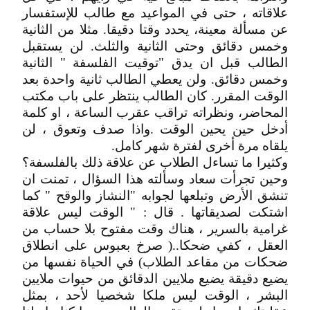
علاقاته ، حتى في المواعيد مع طالب للإستفسار
عن مسألة معينة، يحدد وقتا دقيقا. مثلا من الثانية
وخمس دقائق وحتى الثانية والثلث. لن يستقبل
الطالب قبل ان يدق "توقيت الفلسفة " الثانية
وخمس دقائق. ولن يعطي الطالب ثانية واحدة بعد
الوقت المقرر. كان الطالب ينتظر على باب مكتب
المحاضر، ونظراته تراقب عقرب الساعة ، او كلمة
أدخل حين يحين الوقت .واذا صدف وتعوق ، لن
يلقاه مرة أخرى لفترة شهر كامل.
وكثيرا ما تساءل الطلاب عن علاقة ذلك بالفلسفة؟
وحين تجرأت سعاد وسألته هذا السؤال ، تمنت ان
تنشق الأرض وتبلعها لجوابه "النشاز والوقح " كما
اشتكت لصديقاتها . قال : " الوقت ليس علاقة
غرامية بالسرير ، هناك وقت مفتوح بلا حساب من
العقل ، كفي ضحكا..( صرخ بعبوس على انطلاق
ضحكات من مقاعد الطلاب) في الحياة نفسها من
يضيع دقيقة يضيع ملايين الدقائق من حيوات ملايين
البشر ، الوقت ليس ملكا شخصيا لأحد ، بمثل