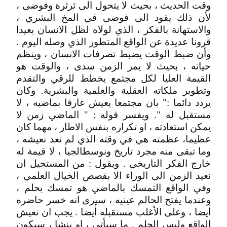
وقت الحديث ، بحيث لا يتحول الى ثرثرة وفوضى ،
لأن ذلك يقود الى فوضى في المخ البشري ،
والاستهانة بالفكر ، الذي لولاه لظل الانسان بعيدا
قرونا عديدة عن الواقع المتطور الذي وصله اليوم .
وأن ضبط الوقت يضبط تصرفات الانسان ، وينظم
حياته ، بحيث لا يمر الزمن سدى ، والوقت هو
القيمة العليا لكل مجتمع يخطط للرقي والتقدم
وتطوير ملكاته العقلية والعلمية والبشرية. وكان
يردد دائما :" بان مجتمعا يعيش غارقا بماضيه ، لا
مستقبل له ". ويفسر قوله : " الماضي زمن لا
يمكن استعادته ، او تكراره بنفس الاطار ، مهما كان
عظيما، عظمته هي في وقته الذي لم نعد نعيشه ،
وما تبقى منه مجرد تاريخ ونوسطالجيا ، لا قيمة له
خارج الفكر التاريخي . ويقول : من المستحيل ان
نعيد الزمن الى الوراء الا بقصص الخيال العلمي ،
وفي الواقع التمسك بالماضي هو تمسك بحلم ،
وعندما يفتح الحالم عينيه ، سيرى انه خسر حاضره
أيضا ، وعلى الأغلب مستقبله أيضا . يجب ان نعيش
الواقع وليس الحلم . ما سيأتي ، او ينشا ، سيكون