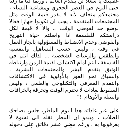
عقليتك يا سعاد لن يتقدم العالم ، وربما كنا ما زلنا
حتى اليوم في العصر الحجري ومشاعية النساء ،
مجتمعكم متخلف لأنه لا يقدر قيمة الوقت مثل
المجتمعات المتقدمة ، يجب ان تكونوا جهازا فعالا
لوضع حد لفوضى الوقت .. والا لا قيمة لكل
دراستكم للفلسفة اذا واصلتم حياة التهريج
والفوضى وعدم الانضباط والمسؤولية بانجاز العمل
في وقته ، وليس حسب التساهيل والنفسية
والطقس والرغبات الشخصية ... لذلك انتم في
الفلسفة ، انتم امام اكتشاف لقيمة الزمن وارتباطه
الوثيق بتقدم البشر والمجتمعات البشرية ،
والسباق نحو الفوز بالأولوية في الاكتشافات
والتقدم المعرفي والتكنلوجي والعلمي ، وليس
السقوط بعادات لا تحترم الوقت وتحرقة بالخرافات
والتنبلة والأوهام !!"
على غير عاداته هذا اليوم الماطر، جلس يضاحك
الطلاب ، ويبدو ان المطر نقله الى نشوة لا
يعرفونها به . ورغم مضي عشر دقائق على دخوله