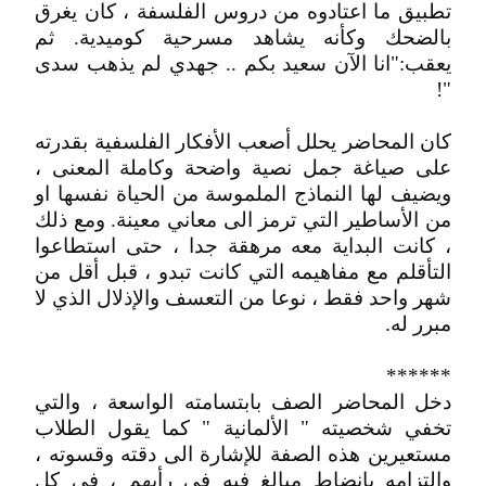
تطبيق ما اعتادوه من دروس الفلسفة ، كان يغرق
بالضحك وكأنه يشاهد مسرحية كوميدية. ثم
يعقب:"انا الآن سعيد بكم .. جهدي لم يذهب سدى
"!
كان المحاضر يحلل أصعب الأفكار الفلسفية بقدرته
على صياغة جمل نصية واضحة وكاملة المعنى ،
ويضيف لها النماذج الملموسة من الحياة نفسها او
من الأساطير التي ترمز الى معاني معينة. ومع ذلك
، كانت البداية معه مرهقة جدا ، حتى استطاعوا
التأقلم مع مفاهيمه التي كانت تبدو ، قبل أقل من
شهر واحد فقط ، نوعا من التعسف والإذلال الذي لا
مبرر له.
******
دخل المحاضر الصف بابتسامته الواسعة ، والتي
تخفي شخصيته " الألمانية " كما يقول الطلاب
مستعيرين هذه الصفة للإشارة الى دقته وقسوته ،
والتزامه بانضاط مبالغ فيه في رأيهم ، في كل