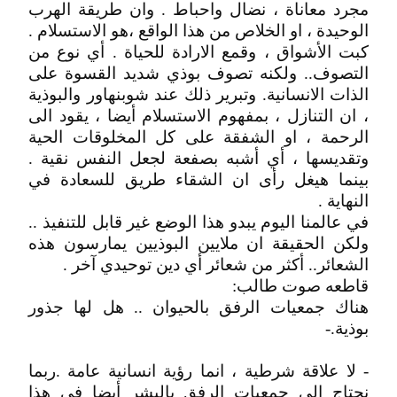
مجرد معاناة ، نضال واحباط . وان طريقة الهرب
الوحيدة ، او الخلاص من هذا الواقع ،هو الاستسلام .
كبت الأشواق ، وقمع الارادة للحياة . أي نوع من
التصوف.. ولكنه تصوف بوذي شديد القسوة على
الذات الانسانية. وتبرير ذلك عند شوبنهاور والبوذية
، ان التنازل ، بمفهوم الاستسلام أيضا ، يقود الى
الرحمة ، او الشفقة على كل المخلوقات الحية
وتقديسها ، أي أشبه بصفعة لجعل النفس نقية .
بينما هيغل رأى ان الشقاء طريق للسعادة في
النهاية .
في عالمنا اليوم يبدو هذا الوضع غير قابل للتنفيذ ..
ولكن الحقيقة ان ملايين البوذيين يمارسون هذه
الشعائر.. أكثر من شعائر أي دين توحيدي آخر .
قاطعه صوت طالب:
هناك جمعيات الرفق بالحيوان .. هل لها جذور
بوذية.-
- لا علاقة شرطية ، انما رؤية انسانية عامة .ربما
نحتاج الى جمعيات الرفق بالبشر أيضا في هذا