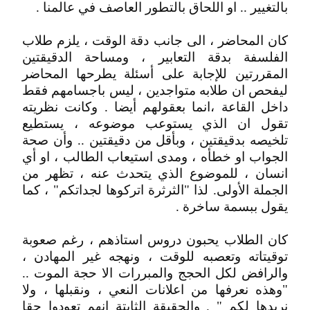
بالتغيير .. او اللحاق بالتطور العاصف في عالمنا .
كان المحاضر ، الى جانب دقة الوقت ، يلزم طلاب
الفلسفة بدقة التعابير ، ومساحة الدقيقتين
المقررتين للإجابة على أسئلة يطرحها المحاضر
ليفحص ان طلابه متواجدين ، ليس باجسامهم فقط
داخل القاعة ،انما بعقولهم أيضا . وكانت نظريته
تقول ان الذي يستوعب موضوعه ، يستطيع
تلخيصه بدقيقتين ، وبأقل من دقيقتين .. وأن صحة
الجواب او خطأه ، ومدى استيعاب الطالب ، او أي
انسان ، للموضوع الذي يتحدث عنه ، تظهر من
الجملة الأولى. لذا "الثرثرة اتركوها لجداتكم" ، كما
يقول ببسمة ساخرة .
كان الطلاب يحبون دروس استاذهم ، رغم صعوبة
توقيتاته وتعصبه للوقت ، ونهجه غير المهادن ،
والرافض لكل الحجج والمبررات الا حجة الموت ..
"وهذه نعرفها من اعلانات النعي ، ونقبلها ، ولا
نريدها لكم " . والحقيقة الثابتة انهم تعودوا حقا