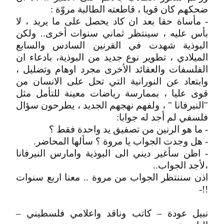
ضحكهم كان قويا ، قاطعته الطالبة مروّة :
- مأساة حقا بعد ان كاد يحصل على ما يريد ، لا
بأس عليه ، سينتظر ثماني سنوات أخرى.. ولكن
البوذية شهدت في القرنين السادس والسابع
الميلادي ، تطوير نوع جديد من البوذية، بادعاء ان
الفلسفات والعقائد الأخرى مجرد اوهام وتضليل ،
وابتعاد عن النورانية التي تحل على الانسان من
قوى عليا ، بممارسة رياضات معينة للتأمل مثل
"النيرفانا " ، ولفهم نهجهم الجديد ، يطرحون سؤال
فلسفي لم أجد له جوابا:
- ما هو الرنين من تصفيق يد واحدة فقط ؟
- هل وجدت الجواب يا مروة ؟ سألها المحاضر.
- اظن سأغير ديني الى البوذية وامارس النيرفانا
،لأجد الجواب..
اذن سننتظر الجواب من مروة .. معنا اربع سنوات
!!-
نبيل عودة – كاتب وناقد واعلامي فلسطيني –