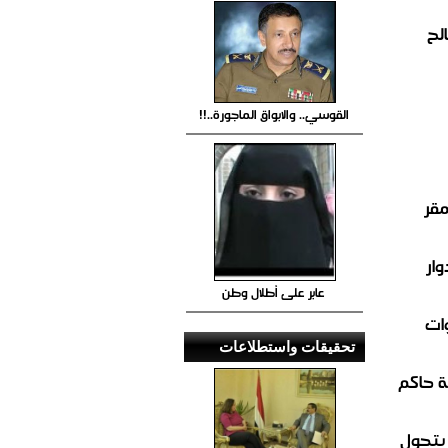
لح
القوسي.. والابواق الماجورة..!!
مقر
ار
عابر على أطلال وطن
ات
تحقيقات واستطلاعات
 حاكم
 يتحول