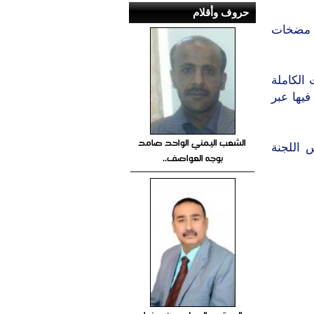
حروف وأقلام
يون ريال لشراء مضخات
الكاملة
فيها عبر
الشعب اليمني الواحد صامد
 اللجنة
بوجه العواصف..