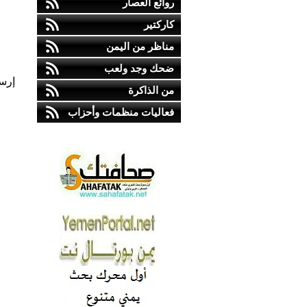
روائع العصار
كاركتير
مناظر من اليمن
ضحك وجد ولعب
إرس
من الذاكرة
فعاليات منظمات وأحزاب