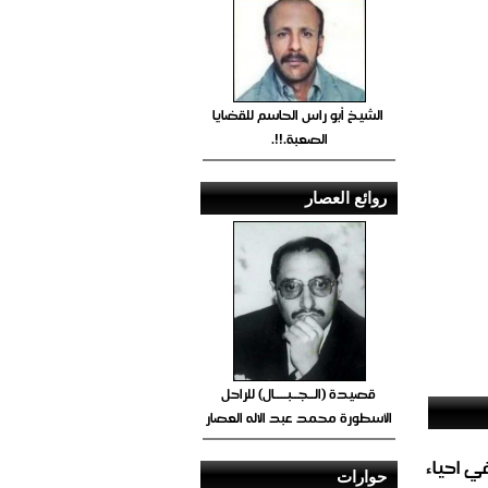
الشيخ أبو راس الحاسم للقضايا
الصعبة.!!.
روائع العصار
قصيدة (الــجــبــــال) للراحل
الأسطورة محمد عبد الاله العصار
الغاز المباشر في احياء
حوارات