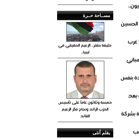
ون..
مســاحة حــرة
 الحسين
 غرب
خليفة حفتر.. الزعيم الحقيقي في
ليبيا..
صباني
ة بنفس
 بعد
خمسة وثلاثون عاماً على تأسيس
الحزب الرائد ونجاح فكر الزعيم
ة بشركة
القائد
صب
بقلم أنثى