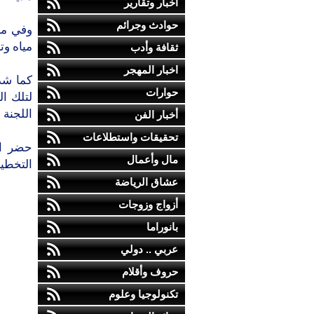
أخبار وتقارير
حوادث وجرائم
مياه وت
ثقافة وأدب
اخبار المهجر
كما شد
حوارات
لتلك ال
اللجنة المكلفة لخ
أخبار الفن
تحقيقات واستطلاعات
حضر ال
مال وأعمال
التخطي
عشاق الرياضة
أزواج وزوجات
بانوراما
عربي .. دولي
حروف وأقلام
تكنولوجيا وعلوم