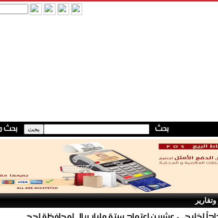
وتقارير
داً لخليجي عشرين اعتماد ستة مليار ريال لمحافظة لحج