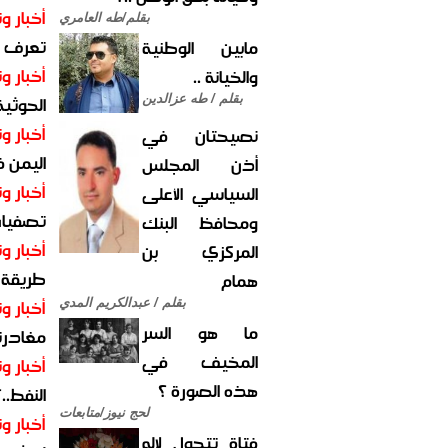
أخبار وت
بقلم/طه العامري
تعرف عل
مابين الوطنية
أخبار وت
والخيانة ..
الحوثية 
بقلم / طه عزالدين
أخبار وت
نصيحتان في
اليمن 
أذن المجلس
أخبار وت
السياسي الأعلى
تصفيات
ومحافظ البنك
أخبار وت
المركزي بن
طريقة 
همام
أخبار وت
بقلم / عبدالكريم المدي
ما هو السر
مغادرت
المخيف في
أخبار وت
هذه الصورة ؟
النفط..
لحج نيوز/متابعات
أخبار وت
فتاة تتحول لإله