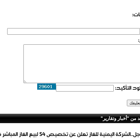
ات:
د التأكيد:
د من "أخبار وتقارير"
عاجل..الشركة اليمنية للغاز تعلن عن تخصيص 54 لبيع 