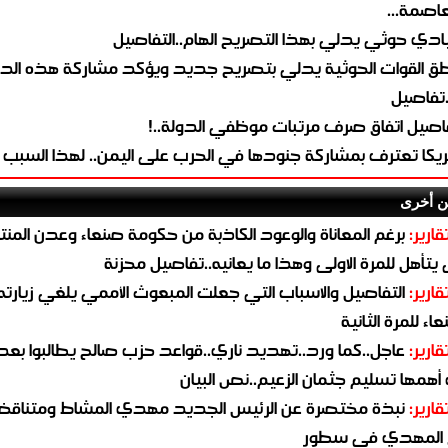
لعاصمة...
ادي حوثي يدلي بهذا التصريح الهام..التفاصيل
طق القوات الحوثية يدلي بتصريح جديد ويؤكد مشاركة هذه الد
.تفاصيل
اصيل اتفاق صرف مرتبات موظفي الدولة..!
ريكا تعترف بمشاركة جنودها في الحرب على اليمن.. لهذا السبب
ن أخرى
قارير:
برغم المعاناة والوعود الكاذبة من حكومة صنعاء وعدن المن
يتأهل للمرة الاولى وهذا ما يعانيه..تفاصيل محزنة
قارير:
التفاصيل والاسباب التي جعلت المبعوث الأممي يلغي زيارته 
اء للمرة الثانية
قارير:
عاجل..كما ورد..تهديد ناري..قواعد حزب صالح يطالبوا بعد
همها تسليم جثمان الزعيم..نص البيان
قارير:
نبذة مختصرة عن الرئيس الجديد مهدي المشاط ومتناق
 المهدي في سطور