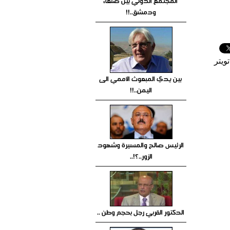
المجتمع الدولي بين صنعاء
ودمشق..!!
ويتر
بين يدي المبعوث الأممي الى
اليمن..!!
الرئيس صالح والمسيرة وشهود
الزور..؟!..
الدكتور القربي رجل بحجم وطن ..