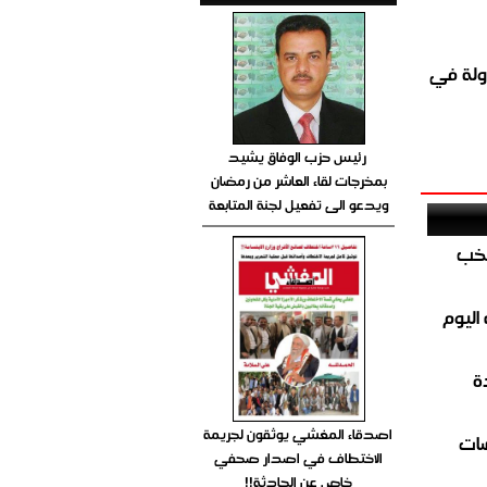
ولة في
رئيس حزب الوفاق يشيد
بمخرجات لقاء العاشر من رمضان
ويدعو الى تفعيل لجنة المتابعة
تخب
اليوم
ة
اصدقاء المغشي يوثقون لجريمة
ضات
الاختطاف في اصدار صحفي
خاص عن الحادثة!!