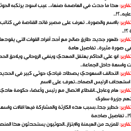
قارير:
هذا ما حدث في العاصمة صنعاء.. عيب اسود يرتكبه الحوثي
يه..؟!..
قارير:
بالاسم والصورة.. تعرف على مصير قائد القناصة في كتائب
؟!..
قارير:
ظهور جديد طارق صالح مع أحد أفراد القوات التي يقودها
في صورة مثيرة.. تفاصيل هامة
قارير:
ابو علي الحاكم يعتقل المهدي وينفي الروحاني ويلاحق الح
 واسعة داخل الجماعة..
قارير:
التحالف السعودي يصطاد قيادي حوثي كبير في الحديد
استهداف الرئيس الصماد..تعرف على الاسم
قارير:
هام وعاجل..انقطاع الاتصال مع رئيس وأعضاء حكومة هادي
هم جزيرة سقرى
قارير:
خطير جدا..بسبب هذه الكارثة والمشاركة فيها اقالات واسع
؟!.. تفاصيل صادمة
قارير:
للمزيد من الهيمنة والابتزاز..الحوثيون يستحدثون هذا المن