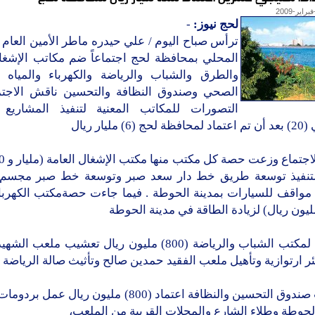
لحج نيوز:
-
ترأس صباح اليوم / علي حيدره ماطر الأمين العام
المحلي بمحافظة لحج اجتماعاً ضم مكاتب الإشغال
والطرق والشباب والرياضة والكهرباء والمياه
الصحي وصندوق النظافة والتحسين ناقش الاجت
التصورات للمكاتب المعنية لتنفيذ المشاريع ا
(6) مليار ريال
لتنفيذ توسعة طريق خط دار سعد صبر وتوسعة خط صبر مجسم
 مواقف للسيارات بمدينة الحوطة . فيما جاءت حصةمكتب الكهرباء 
واعتمد لمكتب الشباب والرياضة (800) مليون ريال تعشيب ملعب 
ر ارتوازية وتأهيل ملعب الفقيد حمدين صالح وتأثيث صالة الرياضة ا
ومكتب صندوق التحسين والنظافة اعتماد (800) مليون ريال ع
لحوطة وطلاء الشارع والمحلات القريبة من الملعب،