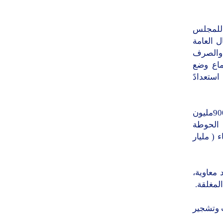
 للمجلس
 العامة
 والصرف
ماع وضع
ستعدادً
و في الاجتماع وزعت حصة كل مكتب منها مكتب الإشغال العامة (مليار و 900مليون
 الحوطة
( مليار
الشهيد معاوية،
لمغلقة.
مل بردومات وتشجير