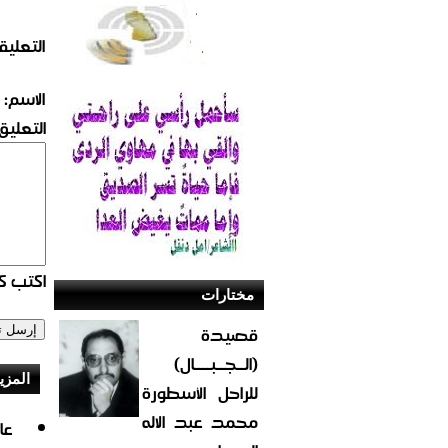
التعليق
الاسم:
التعليق:
اكتب كو
مختارات
قصيدة
(الــجــبــــال)
المزي
للراحل الأسطورة
محمد عبد الاله