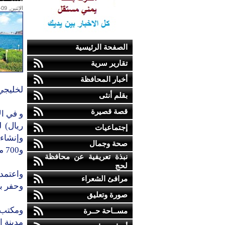
الإثنين, 09-فبراير-2009
الصفحة الرئيسية
تقارير سرية
أخبار المحافظة
لخليجي (20) بعد أن تم اعتماد لمحافظة لحج 
بقلم أنثى
قصة قصيرة
ريال) 
إجتماعيات
وإنشاء
صحة وجمال
و700 مليون ريال) لزيادة الطاقة في مدينة الحوطة
نبذة تعريفية عن محافظة
لحج
مرافئ الشعراء
وحفر بئ
صورة وتعليق
مســاحة حــرة
مدينة ا