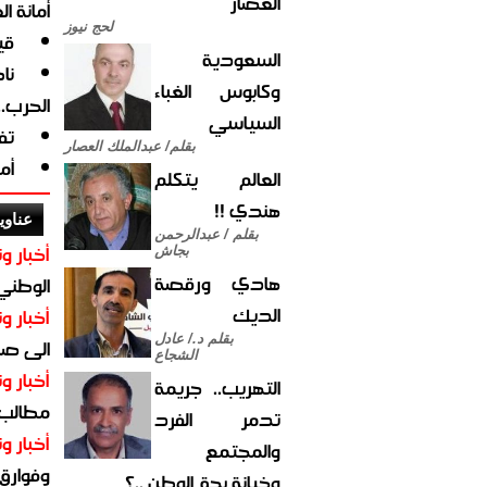
العصار
أمانة ا
لحج نيوز
قي
السعودية
نا
وكابوس الغباء
الحرب.
السياسي
تف
بقلم/ عبدالملك العصار
أم
العالم يتكلم
هندي !!
عناوي
بقلم / عبدالرحمن
أخبار وت
بجاش
هادي ورقصة
الوطني 
الديك
أخبار وت
بقلم د./ عادل
الى صنع
الشجاع
أخبار وت
التهريب.. جريمة
مطالب أ
تدمر الفرد
أخبار وت
والمجتمع
وفوارق
وخيانة بحق الوطن ..؟