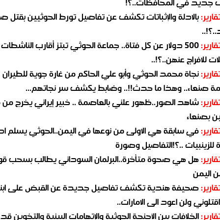
جديد في المحافظات..؟!
قارير:
بالادلة والإثباتات تكشف عن تفاصيل تورط الحوثيين بقتل صا
.؟!..
قارير:
500 دولار عن كل فتاة.. جماعة الحوثي تبتز أقارب الناشطات
ات للافراج عنهن..؟!..
قارير:
نجاة محمد الحوثي وأبو علي الحاكم من غارة جوية للطيران
مة صنعاء.. وهذا ما حدث!!.. وضابط يكشف سر نجاتهم...
قارير:
شاهد الصور..ظهور علني بالعاصمة .. خبير إيراني يخرج من 
ن بصنعاء
قارير:
في سابقة هي الاولى من نوعها في اليمن..الحوثي يسلم ادو
لزينبيات ..؟!التفاصيل وصورة
قارير:
هل هي صحوة متأخرة..البرلمان السوداني يطالب بسحب قو
ن اليمن
قارير:
صحيفة هندية تكشف تفاصيل جديدة عن القبض على ابنة
قتلوني ولن اعود الى الامارات..
قارير:
الخلافات بين الأجنحة الحوثية والإتهامات البينية والتخوين قد