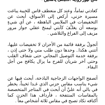
كعادتي تماماً، وعند كل منعطف قاس للخيبة يباغت
مسيرة حزني، أركض إلى الأسواق، أبحث عن
التخفيضات في الملابس الباهظة ، عن أي شيءٍ
بوسعه أن يغلـّفَ كآبتي ليمنحَ عقلي جواز مرور
مزيف إلى الفراغ والتلاشي .
أتجولُ برفقة قائمة من الأحزان لا تخفيضات عليها،
أتتني هكذا.. وحدها دون طلب مني ولا حتى إذن ،
برفقة خدمة التوصيل المجاني حتى شغاف القلب
وحتى آخر شريان للفرح ما يزال يكافح من أجل
البقاء.
أتصفح الواجهات الزجاجية الباذخة، أبحث فيها عن
شيء يناسب مقاس حزني الذي غـدا ثخيناً، يخطر
في بالي أنه عليَّ أن أبحث في المتاجر المتخصصة
بالمقاسات المنتفخة ، فأرداف هذا الحزن كما
أكتافه تكاد تصبح في مقاس ثلاثة أشخاص معاً .