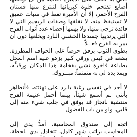
أصابع تقتحم خلوة كبريائها لتنتزع منها فستان
الفرح الأحمر، إلا أن الأميرة تغط في سبات عميق
لا تستيقظ منه، لا تقلقها وصفات الريجيم التي لا
فائدة ترجى منها، ولا يهمها إحصاء عدد أثواب الفرح
التي يرتديها جسدها الخشبي البارد ويخلعها دون أن
يمر به الفرح فعــلاً .
يطوي الثوب برفق حرصاً على الحواف المطرزة،
يضعه في كيس ورقي كبير يزهو عليه اسم المحل
بطباعة فاخرة تشي بفخامة هذا المكان ورقيـِّه،
ويمد يده لي به متمتماً: مبــروك.
لا أجد في نفسي رغبة بالرد على تهنئته، فأتظاهر
بأنني لم أسمع شيئاً، بينما أحمل غنيمة الفرح
منتشية بانجاز قد يوفق في جلب شيء منه إلى
قلبي، ولو من باب الفضول.
اتجه إلى صندوق المحاسبة، أمدُّ يدي إلى
المحاسب براتب شهر كامل، تتخاذل يدي للحظة،