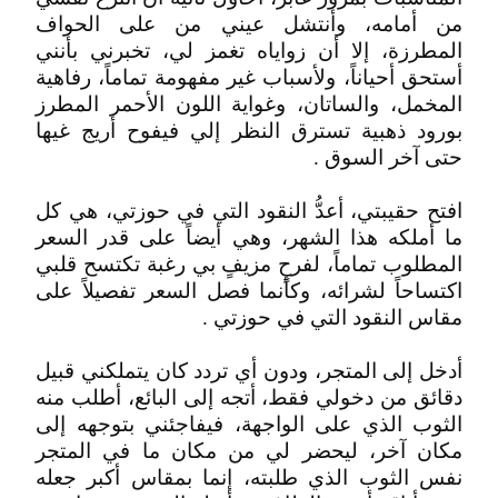
من أمامه، وأنتشل عيني من على الحواف
المطرزة، إلا أن زواياه تغمز لي، تخبرني بأنني
أستحق أحياناً، ولأسباب غير مفهومة تماماً، رفاهية
المخمل، والساتان، وغواية اللون الأحمر المطرز
بورود ذهبية تسترق النظر إلي فيفوح أريج غيها
حتى آخر السوق .
افتح حقيبتي، أعدُّ النقود التي في حوزتي، هي كل
ما أملكه هذا الشهر، وهي أيضاً على قدر السعر
المطلوب تماماً، لفرحٍ مزيفٍ بي رغبة تكتسح قلبي
اكتساحاً لشرائه، وكأنما فصل السعر تفصيلاً على
مقاس النقود التي في حوزتي .
أدخل إلى المتجر، ودون أي تردد كان يتملكني قبيل
دقائق من دخولي فقط، أتجه إلى البائع، أطلب منه
الثوب الذي على الواجهة، فيفاجئني بتوجهه إلى
مكان آخر، ليحضر لي من مكان ما في المتجر
نفس الثوب الذي طلبته، إنما بمقاس أكبر جعله