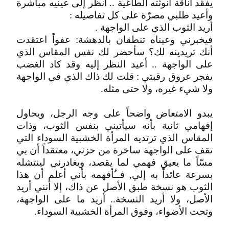
يفقد أناقة أنوثته الطاغية .. أنظر إلى عينيه مباشرة
وأعيد طلبي مصرّة على كل تفاصيله :
أريد الثوب الذي على الواجهة .
فيخبرني وعيناه تنطقان بالدهشة: عفواً اعتقدت
أنك تريدينه لك؟ سأحضر لك نفس المقاس الذي
على الواجهة .. أعيد النظر إليه وقد كاد الغضب
يفجر عروق رقبتي : قلت لك ذاك الذي في الواجهة
ولا شيء غيره، ولا حتى مثله.
يبدو الامتعاض واضحاً على وجه الرجل، ويحاول
إفهامي ثانية بأنه سيأتيني بنفس الثوب، وذات
المقاس الذي ترتديه المرأة الخشبية السوداء التي
تقف على الواجهة ساخرة من حزني، معتقداً أن بي
مسّاً ما يعيق فهمي لما يقصد، ويغادرني لينتشله
بسرعة عائداً به إلي, فــُأفهمه بأني أعلم أن هذا
الثوب هو نسخة طبق الأصل عن ذاك، إلا أنني أريد
الأصل، ولا أريد النسخة.. أريد ما على الواجهة،
وتحت الأضواء، وفوق المرأة الخشبية السوداء.