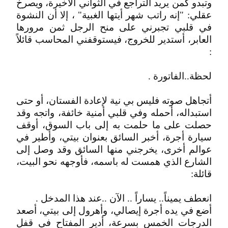
وتبدو كمن يريد التراجع في الثواني الأخيرة، ويصرخ
عقلي: "إنه راتب شهر أيتها الغبية" ، إلا أن النشوة
في قلبي تجبرني على منح الرجل ثمن مرورها
العابر، أستدير للخروج، فيستوقفني المحاسب قائلاً
:
لحظة..الفاتورة .
أتجاهل صوته فليس بي نية لإعادة الفستان، أو حتى
استبداله، أحمله وفي قلبي أمنية خائفة، واتجه وقد
حصلت على ما حلمت به إلى باب السوق، أوقف
سيارة أجرة، أخبر السائق بعنوان بيتي، وأطير في
عوالم أخرى، يخرجني منها السائق وقد وصل إلى
الشارع الذي همست له باسمه، فأوجهه نحو البيت،
قائلة:
انعطف يميناً.. يساراً .. الآن ..عند هذا المدخل .
أضع في يده أجرة إيصالي، وأهرول إلى بيتي، أصعد
الدرجات الخمس بسرعة، أدير المفتاح في قفل