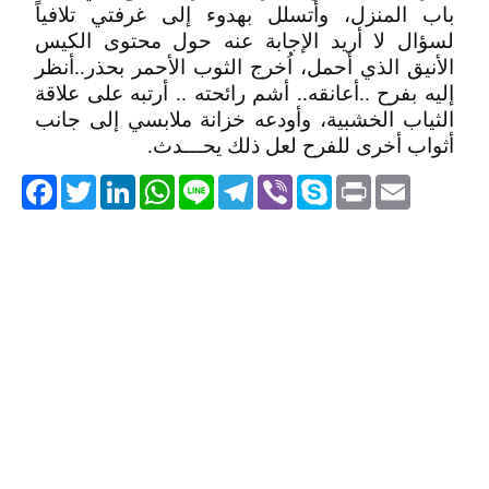
باب المنزل، وأتسلل بهدوء إلى غرفتي تلافياً
لسؤال لا أريد الإجابة عنه حول محتوى الكيس
الأنيق الذي أحمل، اُخرج الثوب الأحمر بحذر..أنظر
إليه بفرح ..أعانقه.. أشم رائحته .. أرتبه على علاقة
الثياب الخشبية، وأودعه خزانة ملابسي إلى جانب
أثواب أخرى للفرح لعل ذلك يحـــدث.
acebook
Twitter
LinkedIn
WhatsApp
Line
Telegram
Viber
Skype
Print
Email