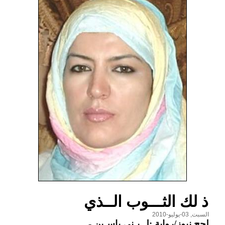
ذ لك الثـــوب الــذي
السبت, 03-يوليو-2010
لحج نيوز/رواية :لــبـنى ياسـين
-