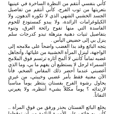
كأني بنفسي أنتقم من النظرة الساخرة في عينيها
بتعريتها من ثوب الفرح، كأني أنتقم من تفاصيل
الجسد الخشبي الشهي الذي لا تكوره الدهون, ولا
الكيلوغرامات الزائدة، ولا يبدو كمستودع للحوم
الفاسدة التي منها تفوح رائحة العرق، وتنوء
بتفاصيل ثنيات دهنية مترهلة تبدو كدرجات سلم
ينزل بي إلى حضيض اليأس .
يتجه البائع وقد بدا الغضب واضحاً على ملامحه إلى
الواجهة، لينزل المرأة الخشبية من عليائها، وأتجاهل
غضبه تماماً كأنني لا ألمح آثاره ترتسم فوق الملامح
السمراء لرجل لا يستطيع أن يفهم ما بي، وما الذي
أغضبني عندما أحضر ذلك المقاس الضخم، فأنا
الآن معنية فقط بأمر غضبي وخيبتي، من غيري
يحاول رشوة الفرح بفستان ينتظر يوماً مناسباً
لارتدائه ؟ يوماً مكللاً بشيء أنتظره، ولا يعيرني
التفاتاً.
يخلع البائع الفستان بحذر ورفق من فوق المرأة ..
كأني به خائف على الأميرة النائمة من أن توقظها