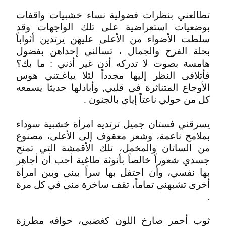
تطالعني بنظرات فضولية نساء خشبيات واقفات
بوضعيات استعراضية على تلك الواجهات وقد
سلطت الأضواء من الأعلى عليهن يرتدين أثواباً
بحلة الفرح والجمال ، تسألني إحداهن بفضول
هامسة بصوت لا تدركه أذن غير أذني : ما بك؟
فأتلافى النظر إليها مجدداً لئلا يباغـتني هوس
الأوجاع المتناثرة في قلبي, وأبادلها حديثا يسمعه
كل من حولي ناعتاً إياي بالجنون .
يسرقني فستان جميل ترتديه امرأة خشبية سوداء
بملامح ناعمة، وشعر معقوف إلى الأعلى، مصنوع
من الساتان والمخمل، تلك الأقمشة التي تمنح
جسدي شعوراً خالصاً بأنوثة طاغية أحب أن أجاهر
بها نفسي، وأن احتفل بها سراً بيني وبين امرأة
أخرى تشبهني تماماً، تقف ساخرة مني في كل مرة
.
ثوب أحمر صارخ اللون كغضبي، حوافه مطرزة