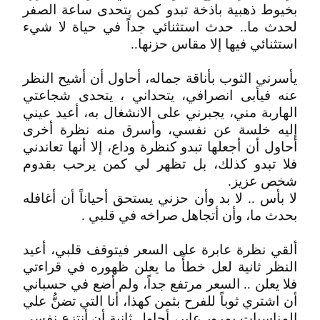
بخيوط ذهبية باذخة تبدو كمن يتحدى ساعة الصفر
لحدث ما.. حدث استثنائي جداً في حياة لا شيء
استثنائي فيها إلا مقاس حزنها..
يأسرني الثوب بأناقة جماله، أحاول أن أشيح النظر
عنه فيأبى انصرافي، يتحداني ، يتحدى شجاعتي
الهاربة مني، يجبرني على الانشغال به، أعيد عيني
إليه خلسة عن نفسي، وأسرق منه نظرة أخرى
أحاول أن أجعلها تبدو كنظرة وداع، إلا أنها تعاندني
فلا تبدو كذلك، بل تظهر لي كمن يرحب بقدوم
شخص عزيز.
لا بأس .. لا بد وأن حزني يستحق أحياناً أن أغافله
بحدث ما، وأن أتجاهل صراخه في قلبي .
ألقي نظرة عابرة على السعر فيتوقف قلبي، أعيد
النظر ثانية لعل خطأً ما يعلن ظهوره في قراءتي
فلا يعلن .. السعر مرتفع جداً، ولم أضع في حسباني
أن اشتري ثوباً للفرح بثمن كهذا، أنا التي تضنُّ علي
المناسبات بمرور عابر، أحاول ثانية أن أنتزع نفسي