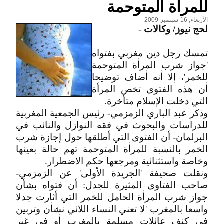
للمرأة المتوحمة
الأربعاء, 16-سبتمبر-2009
لحج نيوز/ وكالات
-
تمسك رجل دين مغربي بفتواه
'جواز شرب المرأة المتوحمة
للخمر'، إلا أنه أضاف توضيحا
أن هذه الفتوى تخص المرأة
التي دخلت الإسلام متأخرة.
وذكر عبد الباري الزمزمي- رئيس الجمعية المغربية
للدراسات والبحوث في فقه النوازل والنائب في
البرلمان- أن الفتوى التي أطلقها حول إجازة شرب
الخمر بالنسبة للمرأة المتوحمة تهم حالة بعينها
وخاصة واستثنائية ومرجعها حكم الاضطرار.
ونقلت صحيفة 'الجريدة الأولى' عن الزمزمي-
صاحب الفتاوى المثيرة للجدل: أن فتواه بشأن
جواز شرب المرأة الحامل للخمر التي أثارت جدلا
واسعا بالمغرب 'لا تعني النساء اللائي نشأن وتربين
في كنف عائلات مسلمة بالمغرب أو في غير