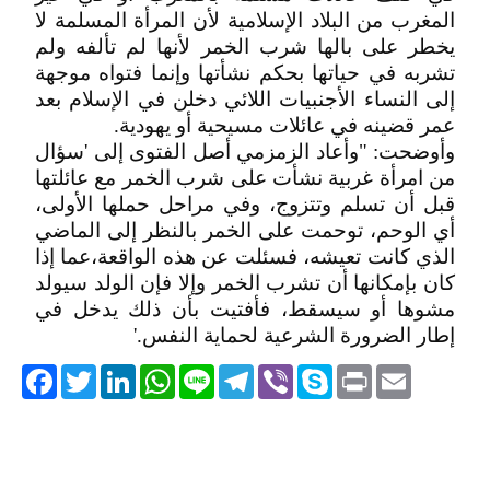
المغرب من البلاد الإسلامية لأن المرأة المسلمة لا
يخطر على بالها شرب الخمر لأنها لم تألفه ولم
تشربه في حياتها بحكم نشأتها وإنما فتواه موجهة
إلى النساء الأجنبيات اللائي دخلن في الإسلام بعد
عمر قضينه في عائلات مسيحية أو يهودية.
وأوضحت: "وأعاد الزمزمي أصل الفتوى إلى 'سؤال
من امرأة غربية نشأت على شرب الخمر مع عائلتها
قبل أن تسلم وتتزوج، وفي مراحل حملها الأولى،
أي الوحم، توحمت على الخمر بالنظر إلى الماضي
الذي كانت تعيشه، فسئلت عن هذه الواقعة،عما إذا
كان بإمكانها أن تشرب الخمر وإلا فإن الولد سيولد
مشوها أو سيسقط، فأفتيت بأن ذلك يدخل في
إطار الضرورة الشرعية لحماية النفس.'
acebook
Twitter
LinkedIn
WhatsApp
Line
Telegram
Viber
Skype
Print
Email