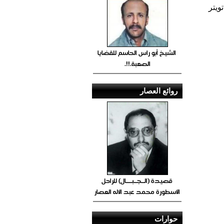
ويتر
الشيخ أبو راس الحاسم للقضايا
الصعبة.!!.
روائع العصار
قصيدة (الــجــبــــال) للراحل
الأسطورة محمد عبد الاله العصار
حوارات