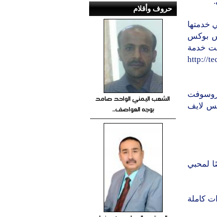
حروف وأقلام
 خدمتها
كس بوكس
طرحت خدمة
أل موقع http://tech.yahoo.com
يكروسوفت
الشعب اليمني الواحد صامد
كس لايف
بوجه العواصف..
ا لمحبي
دولارات كاملة