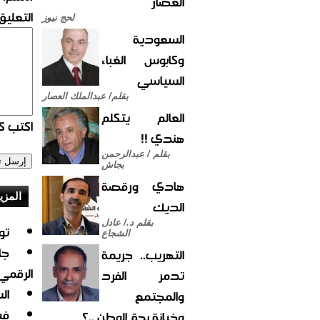
العصار
التعليق:
لحج نيوز
السعودية
وكابوس الغباء
السياسي
بقلم/ عبدالملك العصار
العالم يتكلم
اكتب كو
هندي !!
بقلم / عبدالرحمن
بجاش
هادي ورقصة
المزي
الديك
بقلم د./ عادل
تو
الشجاع
جا
التهريب.. جريمة
الرقمي
تدمر الفرد
ال
والمجتمع
في
وخيانة بحق الوطن ..؟