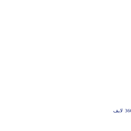
عرض موقع أمازون خصمًا قدره 20 دولارًا على اشتراك إكس بوكس 360 لايف