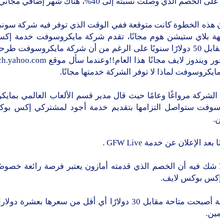
 الخصم الذي وصلت نسبته إلى 40%، هناك شهر إضافي مجاني.
ن هذه الخطوة كانت متوقعة ففي الوقت الذي توفر فيه شركة سوني
هة بلاي ستيشن هوم مجانًا، تقدم شركة مايكروسوفت خدمة إ
لايف مقابل 50 دولارًا سنويًا على الرغم من أن شركة مايكروسوفت 
جيمز فور ويندوز لايف مجانًا هذا العام!!وعندما س
يكروسوفت لماذا لا توفر الشركة خدمتها مجانًا.
الشركة مرواغًا وعامًا حيث قال مدير قسم الألعاب العالمي بما
سوفت ستواصل التزامها بتقديم خدمة أجود لمشتركي إكس بو
ن.
د الإعلان عن خدمة GFW Live .
ا شك فيه أن الخصم الذي قدمته أمازون يعتبر فرصة رائعة خصوصً
إكس بوكس لايف.
فالخدمة أصبحت متاحة مقابل 30 دولارًا أي أقل من سعرها بعشرة 
ين.