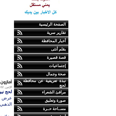
الصفحة الرئيسية
تقارير سرية
أخبار المحافظة
بقلم أنثى
قصة قصيرة
إجتماعيات
صحة وجمال
أمازون يعرض خصم
نبذة تعريفية عن محافظة
لحج
الإثنين, 02-فبراير-2009
لحج نيو
مرافئ الشعراء
صورة وتعليق
الذهبي ال
مســاحة حــرة