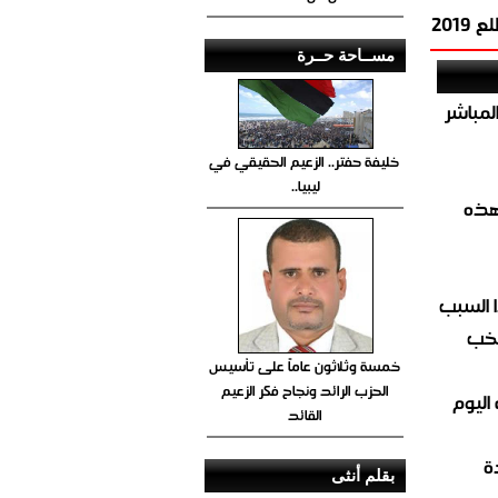
201
مســاحة حــرة
صيص 54 لبيع الغاز المباشر
خليفة حفتر.. الزعيم الحقيقي في
ليبيا..
هذه
 السبب
تخب
خمسة وثلاثون عاماً على تأسيس
الحزب الرائد ونجاح فكر الزعيم
اليوم
القائد
ة
بقلم أنثى