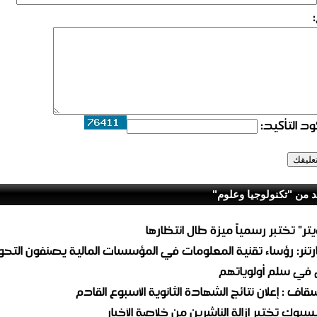
د التأكيد:
د من "تكنولوجيا وعلوم"
يتر" تختبر رسمياً ميزة طال انتظارها
رتنر: رؤساء تقنية المعلومات في المؤسسات المالية يصنفون التحو
 في سلم أولوياتهم
سقاف : إعلان نتائج الشهادة الثانوية الأسبوع القادم
سبوك تختبر إزالة الناشرين من خلاصة الأخبار