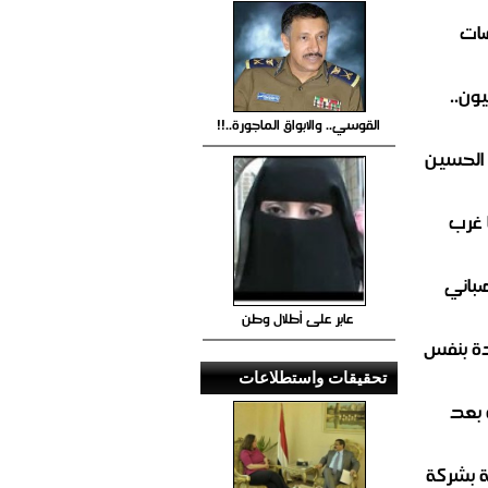
ضات
ون..
القوسي.. والابواق الماجورة..!!
 الحسين
 غرب
صباني
عابر على أطلال وطن
ة بنفس
تحقيقات واستطلاعات
 بعد
ة بشركة