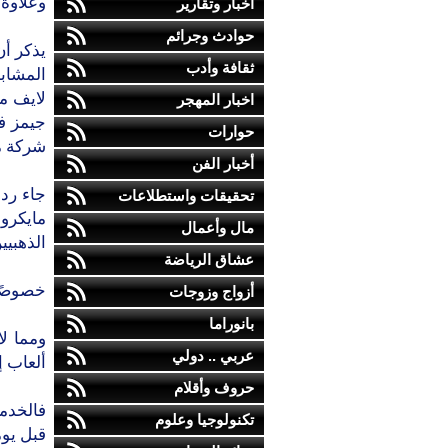
وعلاوة على
أخبار وتقارير
حوادث وجرائم
يذكر أ
ثقافة وأدب
المشاب
اخبار المهجر
حوارات
شركة ما
أخبار الفن
جاء رد 
تحقيقات واستطلاعات
مايكرو
مال وأعمال
الذهبيي
عشاق الرياضة
خصوصًا بع
أزواج وزوجات
بانوراما
ومما ل
عربي .. دولي
ألعاب 
حروف وأقلام
تكنولوجيا وعلوم
قبل يوم