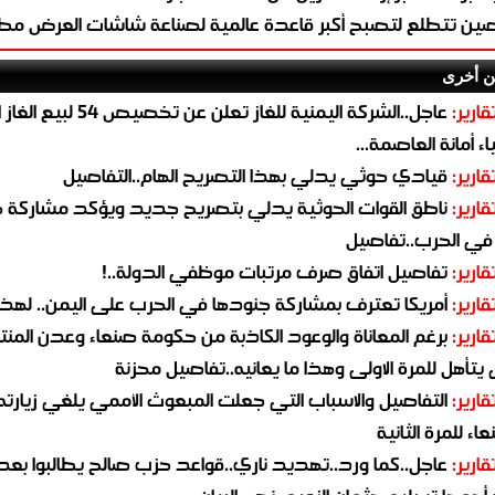
صين تتطلع لتصبح أكبر قاعدة عالمية لصناعة شاشات العرض مطلع 9
ن أخرى
قارير:
عاجل..الشركة اليمنية للغاز تعلن عن تخ
ء أمانة العاصمة...
قارير:
قيادي حوثي يدلي بهذا التصريح الهام..التفاصيل
قارير:
ناطق القوات الحوثية يدلي بتصريح جديد ويؤكد مشاركة 
 في الحرب..تفاصيل
قارير:
تفاصيل اتفاق صرف مرتبات موظفي الدولة..!
قارير:
أمريكا تعترف بمشاركة جنودها في الحرب على اليمن.. لهذا
قارير:
برغم المعاناة والوعود الكاذبة من حكومة صنعاء وعدن المن
يتأهل للمرة الاولى وهذا ما يعانيه..تفاصيل محزنة
قارير:
التفاصيل والاسباب التي جعلت المبعوث الأممي يلغي زيارته 
اء للمرة الثانية
قارير:
عاجل..كما ورد..تهديد ناري..قواعد حزب صالح يطالبوا بعد