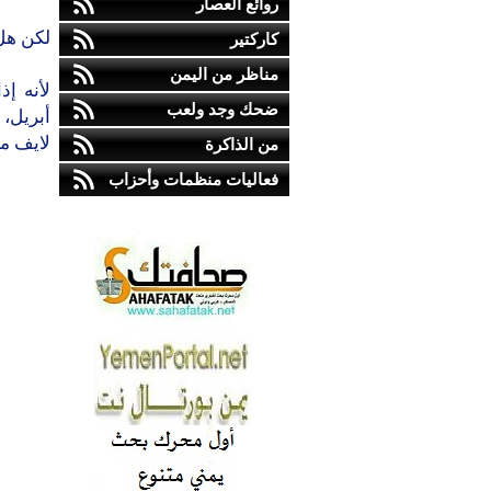
روائع العصار
لكن هل 
كاركتير
مناظر من اليمن
ضحك وجد ولعب
أبريل،
لايف مج
من الذاكرة
فعاليات منظمات وأحزاب