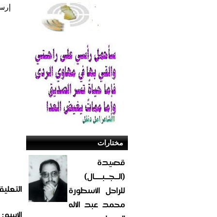
إرس
مختارات
قصيدة
(الــجــبــــال)
التعليق
للراحل الأسطورة
محمد عبد الاله
الاسم: