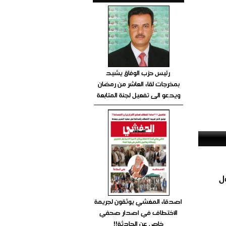
رئيس حزب الوفاق يشيد
بمخرجات لقاء العاشر من رمضان
ويدعو الى تفعيل لجنة المتابعة
ل
اصدقاء المغشي يوثقون لجريمة
الاختطاف في اصدار صحفي
خاص عن الحادثة!!