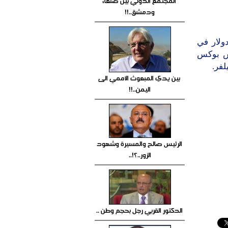
المجتمع الدولي بين صنعاء
ودمشق..!!
قامت شركة سوني بتخفيض سعر بلاي ستيشن ثري إلى 100 دولار في
كس بوكس
لفر.
بين يدي المبعوث الأممي الى
اليمن..!!
الرئيس صالح والمسيرة وشهود
الزور..؟!..
الدكتور القربي رجل بحجم وطن ..