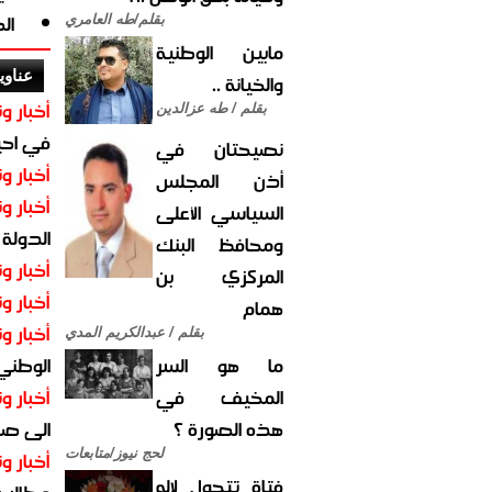
ال
بقلم/طه العامري
مابين الوطنية
عناوي
والخيانة ..
أخبار وت
بقلم / طه عزالدين
في احيا
نصيحتان في
أخبار وت
أذن المجلس
أخبار وت
السياسي الأعلى
الدولة
ومحافظ البنك
أخبار وت
المركزي بن
أخبار وت
همام
أخبار وت
بقلم / عبدالكريم المدي
ما هو السر
الوطني 
المخيف في
أخبار وت
هذه الصورة ؟
الى صنع
لحج نيوز/متابعات
أخبار وت
فتاة تتحول لإله