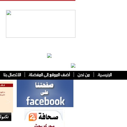
فئات أخرى
تكنول