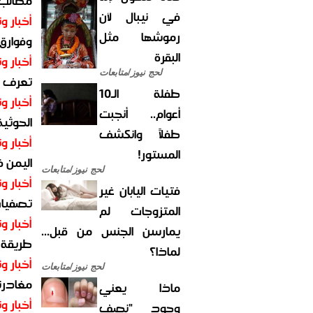
مطالب أ
في نيبال لأن
أخبار وت
رموشها مثل
وفوارق
البقرة
أخبار وت
لحج نيوز/متابعات
تعرف عل
طفلة الـ10
أخبار وت
أعوام.. أنجبت
الحوثية 
طفلاً وانكشف
أخبار وت
المستور!
اليمن 
لحج نيوز/متابعات
أخبار وت
فتيات اليابان غير
تصفيات
المتزوجات لم
أخبار وت
يمارسن الجنس من قبل...
طريقة 
لماذا؟
أخبار وت
لحج نيوز/متابعات
مغادرت
ماذا يعني
أخبار وت
وجود "نصف