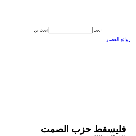
ابحث عن:
ابحث
روائع العصار
فليسقط حزب الصمت