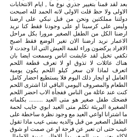
بعد لقد قمنا بتغيير جذري نوع ما , ايام الانتخابات
الاولى ولا حظ قلت الاولى لانه الحمد لله اصبحت
دولتنا مملكتين ونحن من قبل نبكي على ارضنا
وليس على كرسينا او على وجودنا فقط كنا نريد
ارضنا الكل من الطفل الصغير مرورا بكل مراحل
الاعمار نريد ارضنا الان تغير الوضع فقط اصبح
الافراد يركضون وراء لقمة العيش التي اذا وجدت لا
تكفي تخيل لقد عايشت اناس وسمعت ايضا بان
هناك عائلات لا تذوق او لا تعرف قطعة اللحم
اتعرف لماذا لان سعر كيلو اللحم يكون يومية
العامل او ايجار ذلك اليوم فلا يستطيع احضار كامل
الطعام والمصروف اليومي الباقي اذا اشترى اللحم
كنت عند عائلة من الناس ففجأة الاب احضر اللحم
فضحك طفل صغير هو متى العيد ......... بكلماته
الصغيرة البريئة تكلم متى العيد ابوي جايب لحمة
ما اشترانا اواعي العيد مع وجود نظرة ساخطة على
الطفل الصغير من قبل والديه بمنى عيب ماذا تقول
عيب حتى ان تعبر عن فرحة او عن صمت او شوق
لاكلة يعني من الصغر بدأ الاهالي تربية الاطفال