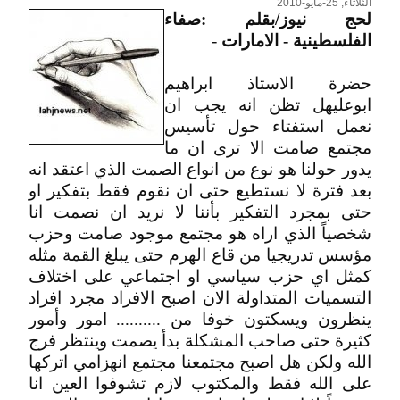
الثلاثاء, 25-مايو-2010
لحج نيوز/بقلم :صفاء
الفلسطينية - الامارات
-
حضرة الاستاذ ابراهيم
ابوعليهل تظن انه يجب ان
نعمل استفتاء حول تأسيس
مجتمع صامت الا ترى ان ما
يدور حولنا هو نوع من انواع الصمت الذي اعتقد انه
بعد فترة لا نستطيع حتى ان نقوم فقط بتفكير او
حتى بمجرد التفكير بأننا لا نريد ان نصمت انا
شخصياً الذي اراه هو مجتمع موجود صامت وحزب
مؤسس تدريجيا من قاع الهرم حتى يبلغ القمة مثله
كمثل اي حزب سياسي او اجتماعي على اختلاف
التسميات المتداولة الان اصبح الافراد مجرد افراد
ينظرون ويسكتون خوفا من .......... امور وأمور
كثيرة حتى صاحب المشكلة بدأ يصمت وينتظر فرج
الله ولكن هل اصبح مجتمعنا مجتمع انهزامي اتركها
على الله فقط والمكتوب لازم تشوفوا العين انا