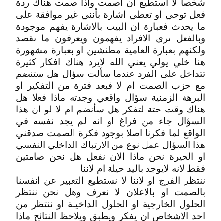
شخصاً لا استطيع ان اصمت واذا صمت هناك ردة
فعل توحي او تعطي اشارة بأنني غير موافقة على
ما يحدث فعبارة ان البيب بالاشارة يفهم موجودة
وبالفعل ترى الافراد يفهمون ويعرفون ما تقصد
ولكنهم بعبارة العامية مطنشين او بعبارة مشهورة
هنا خلي يولي يعني الله لايرد هناك افكار كثيرة
تتداخل على الفرد عندما سألت سؤال هل ستنضم
مع حزب الصمت ام لا فبعد فترة من التفكير او
البرهة الزمنية سؤال واقعي وجدته ماذا فعلا هل
هناك وقت حتة لتفكر هل سأنضم ام لا لو ان هذا
السؤال جاء من فراغ او انه لم يجد نفسه في
الواقع لما فكرنا اصلا بوجود فكرة الصمت صدقني
هذا السؤال عمل نوع من الارتباك الداخلي النفسي
او الحيرة نحن ماذا الان نفعل هل نحن صامتين
فقط لانه لايوجد باليد حيلة ام لاننا
ننتظر الفرج او لاننا لا نستطيع التعبير عن انفسنا
بالصمت او بالاعلان لا نعرف وهل نحن ننتظر
الحلول الخارجية او الحلول الداخيلة او ننتظر من
احد الاشخاص ان يفكر ويطبق ويلاحظ النتائج ماذا