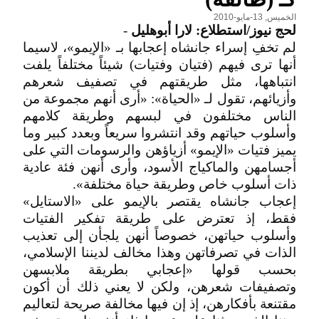
الخميس, 13-مايو-2010
لحج نيوز/استطلاع: لارا أبوهليل
-
لم تخفِ إسراء جانشاه إعجابها بـ «الإيمو»، لاسيما
أنها ترى فيهم (فتيان وفتيات) شيئاً مختلفاً يلفت
انتباهها، مثل طريقتهم في تصفيف شعرهم
وأزيائهم، تقول لـ «الحياة»: «أرى أنهم مجموعة من
الناس مختلفون في لبسهم وطريقة كلامهم
وأسلوب حياتهم وقد انتشروا سريعاً وبعدد كبير وما
يميز فتيات «الإيمو» أزياؤهن والرسومات التي على
أجسامهن والماكياج الأسود، وأرى أنهن فئة عادية
ذات أسلوب خاص وطريقة حياة مختلفة».
إعجاب جانشاه يقتصر بالإيمو على «الاستايل»
فقط، إذ تعترض على طريقة تفكير الفتيات
وأسلوب حياتهن، خصوصاً أنهن يلجأن إلى تعذيب
الذات في تصرفاتهن وهذا مخالف لديننا الإسلامي،
بحسب قولها «إعجابي بطريقة ملابسهن
وتصفيفات شعرهن، ولكن لا يعني ذلك أن أكون
مقتنعة بأفكارهن، إذ إن فيها مخالفة صريحة لتعاليم