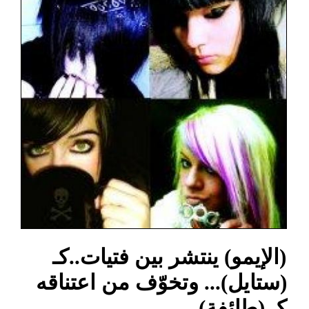
(الإيمو) ينتشر بين فتيات..كـ
(ستايل)... وتخوّف من اعتناقه
كـ (طائفة)