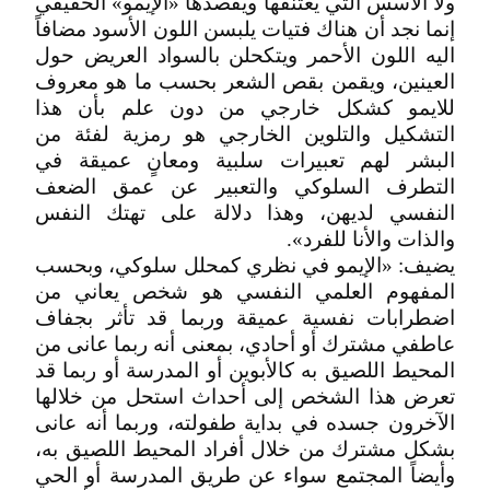
ولا الأسس التي يعتنقها ويقصدها «الإيمو» الحقيقي
إنما نجد أن هناك فتيات يلبسن اللون الأسود مضافاً
اليه اللون الأحمر ويتكحلن بالسواد العريض حول
العينين، ويقمن بقص الشعر بحسب ما هو معروف
للايمو كشكل خارجي من دون علم بأن هذا
التشكيل والتلوين الخارجي هو رمزية لفئة من
البشر لهم تعبيرات سلبية ومعانٍ عميقة في
التطرف السلوكي والتعبير عن عمق الضعف
النفسي لديهن، وهذا دلالة على تهتك النفس
والذات والأنا للفرد».
يضيف: «الإيمو في نظري كمحلل سلوكي، وبحسب
المفهوم العلمي النفسي هو شخص يعاني من
اضطرابات نفسية عميقة وربما قد تأثر بجفاف
عاطفي مشترك أو أحادي، بمعنى أنه ربما عانى من
المحيط اللصيق به كالأبوين أو المدرسة أو ربما قد
تعرض هذا الشخص إلى أحداث استحل من خلالها
الآخرون جسده في بداية طفولته، وربما أنه عانى
بشكل مشترك من خلال أفراد المحيط اللصيق به،
وأيضاً المجتمع سواء عن طريق المدرسة أو الحي