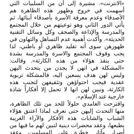
«الانترنت». مشيرة إلى أن من السلبيات التي
أسهمت في خروج وظهور هذه الظاهرة هم
الأصدقاء وعدم معرفة الأسرة بأصدقاء أبنائها، ثم
يأتي الدور الثاني وهو توعيتهم من خلال المجتمع
والمدرسة والإذاعة والصحف وكل وسائل التقنية
الحديثة». وأكدت أهمية عدم التساهل والتهاون في
ظهورهن سوى أنه تقليد ظاهري أو باطني، لذا
يجب وقوف المجتمع والاسرة والمدرسة بشدة
حتى ينقذ هؤلاء من هذه الكارثة». وقالت:
«المشكلة في انهن لا يجدن من يتحدث اليهن
وليس لهن هدف يسعين اليه، فالمشكلة تربوية
عقدية فيجب احتواؤهن وتثقيفهن لتجنب هذه
الكارثة، ونبين لهن انها لا تحمل إلا أفكاراً شاذة
خارجية عند الإسلام».
واقترحت الغامدي حلولاً للحد من تلك الظاهرة،
منها التحدث إليهن حتى نعرف لماذا اعتنق هؤلاء
الشباب والشابات هذه الأفكار والآراء الغريبة
بطبعها، وعقد محضرات دينية لنبين لهم ما فيها من
أضرار وآثار خطرة على المسلمين، وعقد