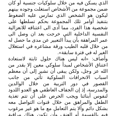
الذي يسكن فيه من خلال سلوكيات جنسية أو كان
ضمن مجموعة من الأشخاص استغلت وجوده بينهم
ليكون هو الشخص الذي تمارس عليه الضغوط
بتنفيذ أوامر تلك المجموعة بحكم تسلطها على
شخصية هذا الفرد، مما أدى الى اعتناقه للانعزالية
النفسية الداخلية التي خرجت بعد ان وصل الى
عمر المراهقة بأن يبدأ التعبير عن مدى ما حصل له
من خلال قلبه الطيب ورقة مشاعره في استغلال
الغير له في فترة سابقة».
وأضاف: «انه ليس هناك حلول ثابتة لاستعادة
اعتناق الأشخاص لمبدأ سلوكي معين إلا بقدر من
الله عز وجل، ولكن يبقى أن نشير إلى أن معظم
اسباب الانحرافات السلوكية تأتي من جانب
القصور في دور التربية من خلال الوالدين
والمدرسة، إذ إن الجفاف العاطفي هو العدو اللدود
لنفوس أبنائنا ويجب الحرص على أن تتم تغذية
الطفل والمراهق من خلال قنوات التواصل معه
بشكل دائم وألا يتم التعامل مع ما هو غير مرغوب
فيه بالقسوة أو العنف وأن تكون هناك مراقبة