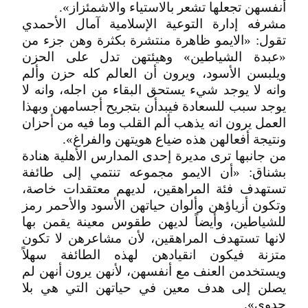
أنفسهن تجعلها تشعر بالاستياء والاشمئزاز».
مشرفه إدارة التوعية الإسلامية آمال الأحمدي
تقول: «الايمو ظاهرة منتشرة بكثرة وهن جزء من
«عبدة الشياطين» وهيئتهن تدل على الحزن
ويلبسن الأسود، ويرون أن العالم كله حزن وألم
وانه لا يوجد شيء يستحق البقاء من اجله، وانه لا
يوجد سبب للسعادة فيبدأن بتجريح أجسامهن وبهذا
العمل يرون انه يذهب ألم القلب وما فيه من أحزان
ونتيجة أفعالهن هذه ضياع هويتهن والفراغ».
من جانبها ترى مديرة إحدى المدارس الأهلية هنادة
بشناق: «أن الايمو مجموعه تنتمي إلى طائفة
تستهدف فئة المراهقين، لديهم معتقدات خاصة،
وتكون أزياؤهن وألوان حياتهن الأسود والأحمر رمز
للشياطين، وأيضاً لديهن طقوس معينة يقمن بها
لانها تستهدف المراهقين، لأن مشاعرهن لا تكون
متزنة فيكون انقيادهن لهذه الطائفة سهلاً
ويستخدمن العنف مع أنفسهن، لأنهن يرون أنهن لم
يصلن إلى هدف معين في حياتهن التي هي بلا
جدوى».