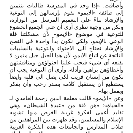
وأضافت: «إذا وجد في المدرسة طالبات ينتمين
إلى طائفة «الايمو» نقوم بإرسالهن إلى التوعية
والإرشاد بناءً على التعميم المرسل من الوزارة،
ولكن من وجهة نظري أرى أن على الجميع الخضوع
للتوعية في موضوع «الإيمو» لأن مشكلتنا قلة
الوعي بالإيمو، ولكي نكون يداً واحدة في النصح
والإرشاد نحتاج الى الاحتواء والتوعية بالسلبيات
الناتجة عن اتباع الايمو، لأن هذا الجيل جيل متمرد لا
يقنعه أي شيء فيجب علينا احتواؤهن ومناقشتهن
وأعطاؤهن براهين وأدلة، وأرى أن التوعية يجب ان
تكون من إنسان قريب لكي يصل الى قلبه وايضاً
يستطيع أن يستقبل كلامه بصدر رحب وأن يفكر
ويعمل بها».
وعن «الإيمو» قالت معلمة الدين رحمة الغامدي لـ
«الحياة»: «هن فئة من «عبدة الشيطان» وهي
تقليد أعمى لفكرة غريبة الغرض منها تشويه
الإسلام والمسلمين، وقد ظهرت بين المراهقين من
طلاب المدارس والجامعات هذه الفكرة الغريبة