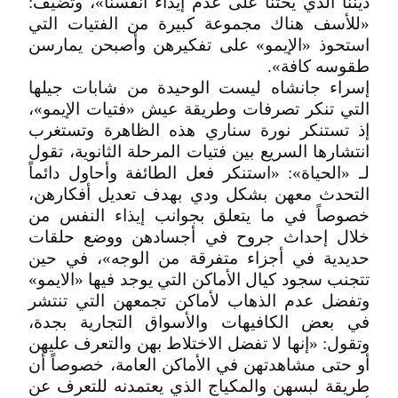
ديننا الذي يحثنا على عدم إيذاء أنفسنا»، وتضيف:
«للأسف هناك مجموعة كبيرة من الفتيات التي
استحوذ «الإيمو» على تفكيرهن وأصبحن يمارسن
طقوسه كافة».
إسراء جانشاه ليست الوحيدة من شابات جيلها
التي تنكر تصرفات وطريقة عيش «فتيات الإيمو»،
إذ تستنكر نورة سناري هذه الظاهرة وتستغرب
انتشارها السريع بين فتيات المرحلة الثانوية، تقول
لـ «الحياة»: «استنكر فعل الطائفة وأحاول دائماً
التحدث معهن بشكل ودي بهدف تعديل أفكارهن،
خصوصاً في ما يتعلق بجوانب إيذاء النفس من
خلال إحداث جروح في أجسادهن ووضع حلقات
حديدية في أجزاء متفرقة من الوجه»، في حين
تتجنب سجود كيال الأماكن التي يوجد فيها «الايمو»
وتفضل عدم الذهاب لأماكن تجمعهن التي تنتشر
في بعض الكافيهات والأسواق التجارية بجدة،
وتقول: «إنها لا تفضل الاختلاط بهن والتعرف عليهن
أو حتى مشاهدتهن في الأماكن العامة، خصوصاً أن
طريقة لبسهن والمكياج الذي يعتمدنه للتعرف عن