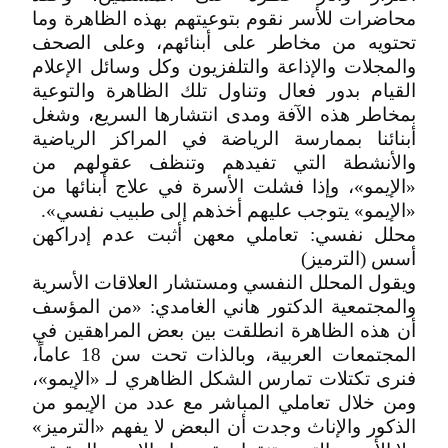
محاضرات للأسر نقوم بتوعيتهم بهذه الظاهرة وما
تحتويه من مخاطر على أبنائهم، وعلى الصحف
والمجلات والإذاعة والتلفزيون وكل وسائل الإعلام
القيام بدور فعال وتناول تلك الظاهرة والتوعية
بمخاطر هذه الآفة ومدى انتشارها السريع، وشغل
أبنائنا بممارسة الرياضة في المراكز الرياضية
والأنشطة التي تفيدهم وتنظف عقولهم من
«الإيمو»، وإذا فشلت الأسرة في علاج أبنائها من
«الإيمو» يتوجب عليهم أخذهم إلى طبيب نفسي».
محلل نفسي: تعاملي معهن أثبت عدم إدراكهن
أسس (الترميز)
ويقول المحلل النفسي ومستشار العلاقات الأسرية
والمجتمعية الدكتور هاني الغامدي: «من المؤسف
أن هذه الظاهرة انطلقت بين بعض المراهقين في
المجتمعات العربية، وبالذات تحت سن 18 عاماً،
فنرى تكتلات تمارس الشكل الظاهري لـ «الإيمو»،
ومن خلال تعاملي المباشر مع عدد من الإيمو من
الذكور والإناث وجدت أن البعض لا يفهم «الترميز»