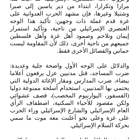
مرارا وتكرارا، ابتداء من دير ياسين إلى صبرا
وشتيلا وغيرها، فإن مشهد الحرب العدوانية على
غزة قدم عملة ذات وجهين: تأكيد هذا الوجه
العنصري الإسرائيلي من ناحية، وتأكيد استمرار
إيمان وتلاحم وصمود أهل غزة وأهل فلسطين
جميعهم من ناحية أخرى، ذلك لأن المقاومة ليست
حماس والفصائل الأخرى فقط.
والدلائل على الوجه الأول واضحة جلية وعديدة:
ضرب المساجد، قتل مدنيين عزل يرفعون أعلاما
بيضاء، ضرب المدارس ومقار الإغاثة الدولية التي
يحتمي بها المدنيين، استخدام أسلحة ممنوعة دوليا
(الفسفور، اليوارنيوم المخصب)، قصف عشوائي
ولكن مقصود للأحياء السكنية، اصطفاف الرأي
العام الإسرائيلي والشارع الإسرائيلي وراء الحرب
على غزة وعلى نحو أعلنت معه موت ما سمي
بحركة السلام الإسرائيلي.