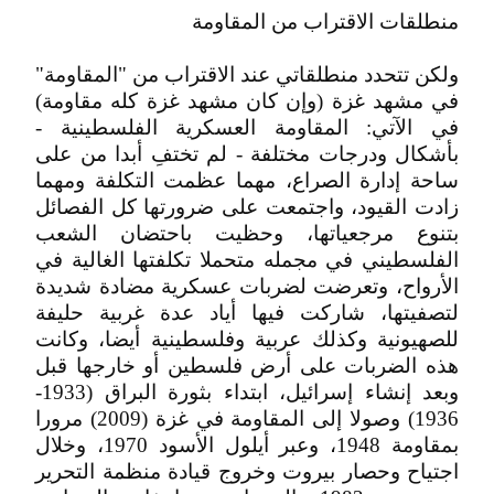
منطلقات الاقتراب من المقاومة
ولكن تتحدد منطلقاتي عند الاقتراب من "المقاومة"
في مشهد غزة (وإن كان مشهد غزة كله مقاومة)
في الآتي: المقاومة العسكرية الفلسطينية -
بأشكال ودرجات مختلفة - لم تختفِ أبدا من على
ساحة إدارة الصراع، مهما عظمت التكلفة ومهما
زادت القيود، واجتمعت على ضرورتها كل الفصائل
بتنوع مرجعياتها، وحظيت باحتضان الشعب
الفلسطيني في مجمله متحملا تكلفتها الغالية في
الأرواح، وتعرضت لضربات عسكرية مضادة شديدة
لتصفيتها، شاركت فيها أياد عدة غربية حليفة
للصهيونية وكذلك عربية وفلسطينية أيضا، وكانت
هذه الضربات على أرض فلسطين أو خارجها قبل
وبعد إنشاء إسرائيل، ابتداء بثورة البراق (1933-
1936) وصولا إلى المقاومة في غزة (2009) مرورا
بمقاومة 1948، وعبر أيلول الأسود 1970، وخلال
اجتياح وحصار بيروت وخروج قيادة منظمة التحرير