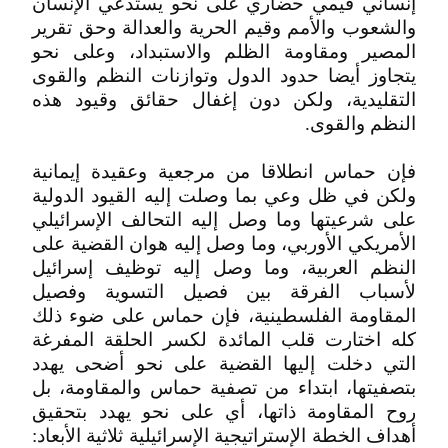
إنساني قيمي حضاري على نحو يستدعي الإنسان
والشعوب والأمم وقيم الحرية والعدالة وحق تقرير
المصير ومقاومة الظلم والاستبداد، وعلى نحو
يتجاوز أيضا حدود الدول وتوازنات النظم والقوى
التقليدية، ولكن دون إغفال حقائق وقيود هذه
النظم والقوى.
فإن حماس انطلاقا من مرجعية وعقيدة إيمانية
ولكن في ظل وعي بما وصلت إليه القيود الدولية
على شرعيتها وما وصل إليه التحالف الإسرائيلي
الأمريكي الأوربي، وما وصل إليه هوان القضية على
النظم العربية، وما وصل إليه توظيف إسرائيل
لأسباب الفرقة بين فصيل التسوية وفصيل
المقاومة الفلسطينية، فإن حماس على ضوء ذلك
كله اختارت قلب المائدة لكسر الحلقة المفرغة
التي دخلت إليها القضية على نحو أضحى يهدد
بتصفيتها، ابتداء من تصفية حماس والمقاومة، بل
روح المقاومة ذاتها، أي على نحو يهدد بتحقيق
أهداف الخطة الإستراتيجية الإسرائيلية ثلاثية الأبعاد: