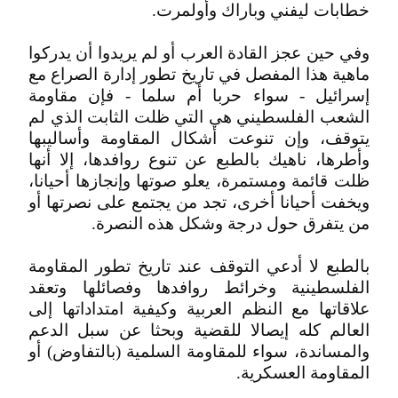
خطابات ليفني وباراك وأولمرت.
وفي حين عجز القادة العرب أو لم يريدوا أن يدركوا
ماهية هذا المفصل في تاريخ تطور إدارة الصراع مع
إسرائيل - سواء حربا أم سلما - فإن مقاومة
الشعب الفلسطيني هي التي ظلت الثابت الذي لم
يتوقف، وإن تنوعت أشكال المقاومة وأساليبها
وأطرها، ناهيك بالطبع عن تنوع روافدها، إلا أنها
ظلت قائمة ومستمرة، يعلو صوتها وإنجازها أحيانا،
ويخفت أحيانا أخرى، تجد من يجتمع على نصرتها أو
من يتفرق حول درجة وشكل هذه النصرة.
بالطبع لا أدعي التوقف عند تاريخ تطور المقاومة
الفلسطينية وخرائط روافدها وفصائلها وتعقد
علاقاتها مع النظم العربية وكيفية امتداداتها إلى
العالم كله إيصالا للقضية وبحثا عن سبل الدعم
والمساندة، سواء للمقاومة السلمية (بالتفاوض) أو
المقاومة العسكرية.