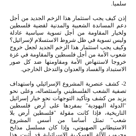
سلميا.
إذن كيف يجب استثمار هذا الزخم الجديد من أجل
دعم المساندة الشعبية والمدنية لقضية فلسطين
ولخيار المقاومة من أجل تسوية سياسية عادلة
وليس تسوية في ظل شروط الاستسلام لإسرائيل؟
وكيف يجب استثمار هذا الزخم الجديد لجعل خروج
شعوب الأمة من أجل فلسطين والمقاومة في غزة
خروجا لاستنهاض الأمة ومقاومتها ضد كل صور
الاستبداد والفساد والعدوان والتدخل الخارجي.
2- كشف عنصرية المشروع الإسرائيلي واستهداف
تصفية الشعب الفلسطيني واستئصاله، وعلى نحو
يزيد من كشف وتأكيد التوجهات نحو خيار إسرائيل
"الدولة اليهودية" بمفردها على أرض فلسطين
التاريخية، فإذا كانت مقولة "فلسطين أرض بلا
شعب" تمثل أساسا من أسس المشروع
الاستيطاني الصهيوني، وإذا كان مسلسل مذابح
وحروب الآلة العسكرية الإسرائيلية قد أثبت هذا