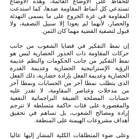
للحفاظ على الأوضاع القائمة، وهذه الأوضاع
تستدعي كل أنماط المقاومة ضدها، كما استدعت
المقاومة في غزة الخروج على ما يسمى التهدئة
والحصار، لأنهما لم يعودا إلا سبيل التصفية، ولا
قبول لتصفية القضية مهما كان الثمن.
إن نمط التفكير في قضايا الشعوب من جانب
حركات المقاومة ذات الجذور الحضارية ليس هو
نمط التفكير من جانب الحكومات والنظم عديمة
الرؤية الإستراتيجية الحضارية وعديمة القدرة
الحضارية وعديمة الفعل بإرادة حضارية، ذلك الفعل
الذى يتطلب نمطا آخر من الحسابات ونمطا آخر
من مدخلات وعناصر المقاومة، لا تقدر عليه
حسابات المصلحة الضيقة البراجماتية النفعية
والمقصورة على فئات حاكمة متسلطة لا تترجم
إرادة ومصالح الشعوب، بل تساهم في تحقيق
أهداف مشروعات الهيمنة على المنطقة.
وعلى ضوء المنطلقات الكلية المشار إليها عاليا