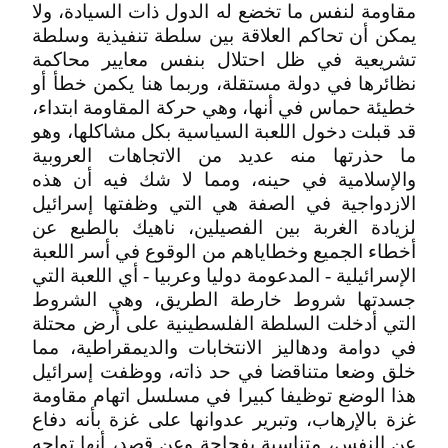
مقاومة لنفس ما تخضع له الدول ذات السيادة، ولا
يمكن أن تحاكم العلاقة بين سلطة تنفيذية وسلطة
تشريعية في ظل احتلال بنفس معايير محاكمة
نظائرها في دولة مستقلة، وربما هنا يكمن خطأ أو
خطيئة حماس في أنها، وهي حركة المقاومة ابتداء،
قد قبلت دخول اللعبة السياسية بكل مشاكلها، وهو
ما حذرتها منه عديد من الاتجاهات العروبية
والإسلامية في حينه، ومما لا شك فيه أن هذه
الازدواجية في الصفة هي التي وظفتها إسرائيل
لزيادة الغربة بين الفصيلين، ناهيك بالطبع عن
أخطاء الجميع وخطاياهم من الوقوع في أسر اللعبة
الإسرائيلية - المدعومة دوليا وعربيا - أي اللعبة التي
جسدتها شروط خارطة الطريق، وهي الشروط
التي أدخلت السلطة الفلسطينية على أرض محتلة
في دوامة ودهاليز الانتخابات والديمقراطية، مما
خلق وضعا متناقضا في حد ذاته، ووظفت إسرائيل
هذا الوضع توظيفا كبيرا في مسلسل اتهام مقاومة
غزة بالإرهاب، وتبرير عدوانها على غزة بأنه دفاع
عن النفس، متناسية بفجاجة وعن قصد، أنها تواجه