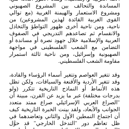
المساندة والتحالف بين المشروع الصهيوني
ومشروع الاستعمار والهيمنة الغربية (مع توالي
القوى الغربية القائدة لهذين المشروعين) من
ناحية، ومن ناحية أخرى ظهور التواطؤ والتخاذل
والانقسام ثم تصاعدهم التدريجي في الصفوف
العربية والإسلامية خلال جهود نصرة أو مساندة أو
التضامن مع الشعب الفلسطينى في مواجهة
الصهيونية وإسرائيل، ومن ناحية ثالثة استمرار
مقاومة الشعب الفلسطيني.
وقد تتغير العواصم وتتغير أسماء الرؤساء والقادة،
وقد تتغير الأردية والأقنعة والسياقات، ولكن تظل
هذه الأنماط أو النماذج التاريخية تتكرر (ولو
بدرجات مختلفة) عبر ما يزيد عن القرن، مبينة أن
"الصراع العربي الإسرائيلي صراع ممتد متعدد
الجوانب والأبعاد، ولقد بينت الخبرة التاريخية كيف
أن اجتماع النمطين الأول والثاني وتعاضدهما في
ظل تعاظم دور "التدخل الخارجي" قد حوَّل