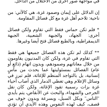
في مواجهة صور أخرى من الاحتلال من الداخل.
إن الدلائل على إيمان وصمود غزة، هي كالآتي: من
ناحية: تلاحم أهل غزة مع كل فصائل المقاومة.
* فلم تكن حماس فقط التي تقاوم ولكن فصائل
أخرى: الجهاد، والجبهة الشعبية، الجبهة
الديمقراطية، وبالطبع فصائل فتح أيضا وغيرها.
** كذلك لم تكن هذه الفصائل جميعها هي فقط
التي تقاوم في غزة، ولكن كان المدنيون يقاومون
من خلال معاناتهم وصمودهم، وبدون اتهام (ذائع أو
عام) الفصائل بمسئوليتها عما يحدث من مآسٍ
إنسانية، بل بالتواجد المنظم للإغاثة، فلم تبرز في
وسائل الإعلام وهي تغطي الدمار الذي أصاب أحياء
غزة بزات رسمية تقود الإغاثة، ولكن كان نقل
الجرحى والشهداء، والبحث عن الأنقاض، يتم بأيدي
"الناس" وبكل السبل، وبسرعة وبدون خوف من
قصف، كيف لهذه النفوس وهذه الأيدي أن تؤدي