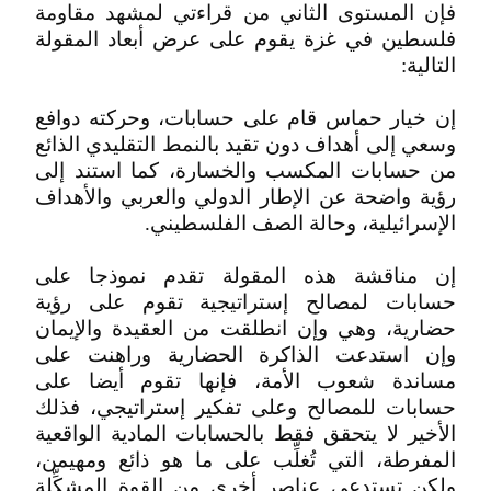
فإن المستوى الثاني من قراءتي لمشهد مقاومة
فلسطين في غزة يقوم على عرض أبعاد المقولة
التالية:
إن خيار حماس قام على حسابات، وحركته دوافع
وسعي إلى أهداف دون تقيد بالنمط التقليدي الذائع
من حسابات المكسب والخسارة، كما استند إلى
رؤية واضحة عن الإطار الدولي والعربي والأهداف
الإسرائيلية، وحالة الصف الفلسطيني.
إن مناقشة هذه المقولة تقدم نموذجا على
حسابات لمصالح إستراتيجية تقوم على رؤية
حضارية، وهي وإن انطلقت من العقيدة والإيمان
وإن استدعت الذاكرة الحضارية وراهنت على
مساندة شعوب الأمة، فإنها تقوم أيضا على
حسابات للمصالح وعلى تفكير إستراتيجي، فذلك
الأخير لا يتحقق فقط بالحسابات المادية الواقعية
المفرطة، التي تُغلِّب على ما هو ذائع ومهيمن،
ولكن تستدعي عناصر أخرى من القوة المشكِّلة