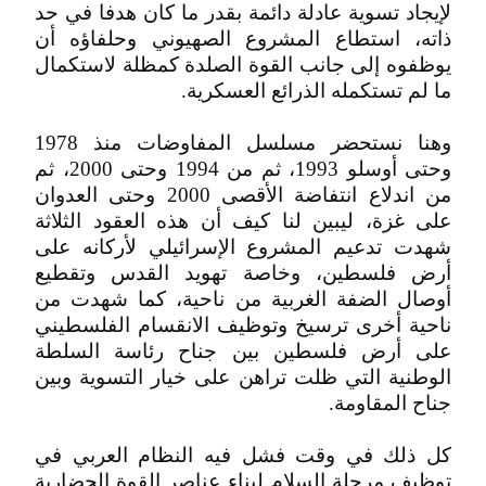
لإيجاد تسوية عادلة دائمة بقدر ما كان هدفا في حد
ذاته، استطاع المشروع الصهيوني وحلفاؤه أن
يوظفوه إلى جانب القوة الصلدة كمظلة لاستكمال
ما لم تستكمله الذرائع العسكرية.
وهنا نستحضر مسلسل المفاوضات منذ 1978
وحتى أوسلو 1993، ثم من 1994 وحتى 2000، ثم
من اندلاع انتفاضة الأقصى 2000 وحتى العدوان
على غزة، ليبين لنا كيف أن هذه العقود الثلاثة
شهدت تدعيم المشروع الإسرائيلي لأركانه على
أرض فلسطين، وخاصة تهويد القدس وتقطيع
أوصال الضفة الغربية من ناحية، كما شهدت من
ناحية أخرى ترسيخ وتوظيف الانقسام الفلسطيني
على أرض فلسطين بين جناح رئاسة السلطة
الوطنية التي ظلت تراهن على خيار التسوية وبين
جناح المقاومة.
كل ذلك في وقت فشل فيه النظام العربي في
توظيف مرحلة السلام لبناء عناصر القوة الحضارية