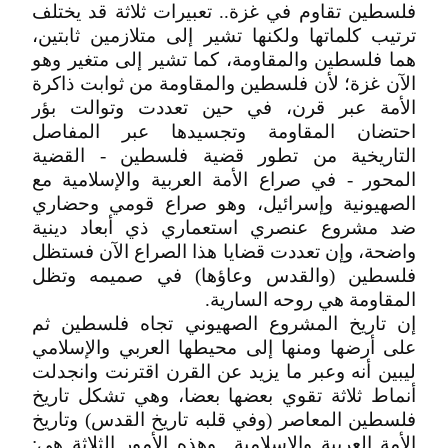
فلسطين تقاوم في غزة.. تعبيرات ثلاثة قد يختلف
ترتيب كلماتها ولكنها تشير إلى متلازمين ثابتين،
هما فلسطين والمقاومة، كما تشير إلى متغير وهو
الآن غزة؛ لأن فلسطين والمقاومة من ثوابت ذاكرة
الأمة عبر قرن، في حين تعددت وتوالت بؤر
احتضان المقاومة وتجسيدها عبر المفاصل
التاريخية من تطور قضية فلسطين - القضية
المحور - في صراع الأمة العربية والإسلامية مع
الصهيونية وإسرائيل، وهو صراع قومي وحضاري
ضد مشروع عنصري استعماري ذي أبعاد دينية
واضحة، وإن تعددت قضايا هذا الصراع الآن فستظل
فلسطين (والقدس وعاؤها) في صميمه وتظل
المقاومة هي روحه السارية.
إن تاريخ المشروع الصهيوني تجاه فلسطين ثم
على أرضها ومنها إلى محيطها العربي والإسلامي
ليبين أنه وعبر ما يزيد عن القرن اقترنت وانجدلت
أنماط ثلاثة تقوي بعضها بعضا، وهي تشكل تاريخ
فلسطين المعاصر (وفي قلبه تاريخ القدس) وتاريخ
الأمة العربية والإسلامية.. وهذه الأمور الثلاثة هي: