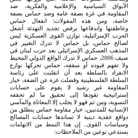
الأبواق السياسية والإعلامية والفكرية، ضد
المقاومة في غزة بصفة عامة وضد حماس بصفة
خاصة، ومن هذه المقولات: انفعال حماس
وعاطفتها واندفاعها برفض تجديد التهدئة أشعل
الحرب الإسرائيلية، توازن القوى العسكرية ليس
لصالح حماس، بل حماس لا تدرك التغيير في
المذهب العسكري الإسرائيلي بعد حرب لبنان في
صيف 2006، حماس لا تدرك الواقع الدولي المحيط
ولا تفهم قيوده أو سقفه، حماس تحركها نوازع
الانفراد بالسلطة بعد أن انقلبت على رئاسة
السلطة الفلسطينية وفصلت غزة عن الضفة، خيار
المقاومة غير رشيد لا يقوم على حسابات
إستراتيجية تقودها إلى تحقيق ما لم تحققه
التسوية، ومن ثم فهو لا يجلب إلا المعاناة والمآسي
الإنسانية للمدنيين، خيار مقاومة حماس ينطلق من
دوافع عقدية دينية لا تساندها حسابات المصالح
وسياسات القوى.. إن هذا النمط من الاتهامات
يستدعي نوعين من الملاحظات: