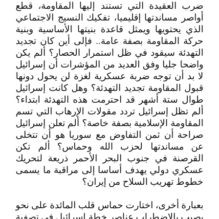
ضرب العقيدة التي تستند إليها المقاومة، قطع
أواصر مساندتها إقليميا، تفكيك النسيج الاجتماعي
الذي يحتويها ويمثل قاعدة بنيتها الأساسية وبنية
حركة المقاومة بصفة عامة.. فإلى أين كان تجديد
التهدئة سيقود في ظل استمرار الحصار؟ ألم يكن
واضحا جليا وفق العديد من المؤشرات أن إسرائيل
لا بد أن توجه ضربة عسكرية لغزة لن يحول دونها
قبول المقاومة تجديد التهدئة؟ وهل كانت إسرائيل
طوال ستة أشهر قد احترمت هذه التهدئة ابتداء؟
ألم تظل إسرائيل تردد مقولات الإرهاب التي تسم
المقاومة الإسلامية بصفة خاصة؟ ألم تعلن إسرائيل
صراحة أن ثمن التفاوض مع سوريا هو أن تتخلى
عن مساندتها لحزب الله وحماس؟ ألم تكن
القرصنة في جنوب البحر الأحمر ذريعة لتحريك
عسكري دولي يهدف أساسا إلى مراقبة ما يسمى
خطوط تهريب السلاح من إيران؟
بعبارة أخرى، اختارت حماس قلب المائدة على نحو
يصيب بالاضطراب عناصر خطة إسرائيل في تصفية