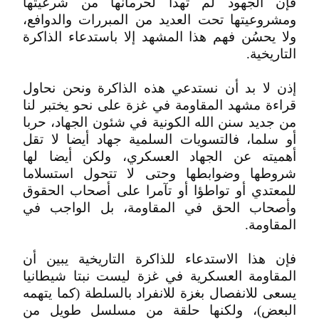
فإن الجهود لم تهدأ لحرمانها من شرعيتها
ومشروعيتها تحت العديد من المبررات والدوافع،
ولا يحسُن فهم هذا المشهد إلا باستدعاء الذاكرة
التاريخية.
إذن لا بد أن نستدعي هذه الذاكرة ونحن نحاول
قراءة مشهد المقاومة في غزة على نحو يختبر لنا
من جديد سنن الله الكونية في شئون الجهاد، حربا
أو سلما، فالتسويات السلمية جهاد أيضا لا تقل
أهميته عن الجهاد العسكري، ولكن أيضا لها
شروطها وضوابطها وحتى لا تتحول استسلاما
للمعتدي أو تواطؤا أو تآمرا على أصحاب الحقوق
وأصحاب الحق في المقاومة، بل الواجب في
المقاومة.
فإن هذا الاستدعاء للذاكرة التاريخية يبين أن
المقاومة العسكرية في غزة ليست نبتا شيطانيا
يسعى للانفصال بغزة للانفراد بالسلطة (كما يتهمه
البعض)، ولكنها حلقة من مسلسل طويل من