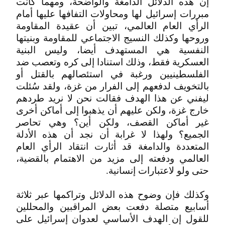
إن هذه الدلائل الدامغة والواضحة، ومهما كانت
مبررات إسرائيل لها ومحاولات التفافها عليها أمام
الرأي العام العالمي، تبين أن عقيدة المقاومة
وروحها وكذلك النسيج الاجتماعي للمقاومة وبنيتها
النفسية هي المستهدف أيضا، وليس البنية
العسكرية فقط، وذلك استنادا إلى كره وتعصب ضد
الفلسطينيين ورغبة في استئصالهم بالقتل أو
بالتخويف لدفعهم إلى الفرار من غزة، ولقد سُئلت
ليفني عن هذا الهدف فقالت نحن لا نريد طردهم
خارج غزة، ولكن عليهم أن يذهبوا إلى أماكن أخرى
غير أماكن القصف، ولكن أين؟ وهي تحاصر
الجميع؟ ولهذا لا غرابة أن نجد أن هذه الأدلة
المتعددة والدامغة قد أثارت انتقاد الرأي العام
العالمي ودفعته إلى مزيد من الاهتمام بالقضية،
حتى ولو لاعتبارات إنسانية.
وكذلك فإن وضوح هذه الدلائل وتراكمها عبر ثلاثة
أسابيع متصلة دفعت بعض المراقبين والمحللين
للقول إن الهدف الأساسي لعدوان إسرائيل على