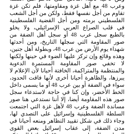
وعرب 48 مع أهل غزة ومقاومتها، فلم تكن غزة
تقاوم من أجل نفسها فقط، ولكن من أجل الشعب
الفلسطيني برمته ومن أجل القضية الفلسطينية
في قلب الصراع العربي الإسرائيلي، ولا يخلو
بالطبع سجل عرب 48 أو سجل أهل الضفة من
صور المقاومة التي سجلها التاريخ، ومن أحدثها
شهداء يوم الأرض من عرب 48، وبطولة أهل جنين،
وهذه وقائع وإن تركز عليها الضوء في حينها ولكنها
لا تخفي صور المقاومة المستمرة الدءوبة
والمنتظمة والمتراكمة، الخافتة أحيانا لأن الإعلام لا
يبرزها، والظاهرة أحيانا أخرى لأنها فاقت الحدود،
سواء في الضفة أو بين عرب 48 أو ما يسمى داخل
الخط الأخضر، وإن كنا في حاجة لاستدعاء سجل
صور هذه المقاومة أيضا، إلا أننا نستدعي هنا صور
مساندة الضفة وعرب 48 لأهل غزة التي اجتمعت
السلطة الفلسطينية وإسرائيل على التصدي لها،
وجاء ذلك في شكل تقييد التظاهر ومنعه أحيانا في
مدن الضفة، إلى عقاب إسرائيل بعض القوى