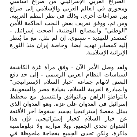
"الصراع العربي الإسرائيلي من صراع أساسي
ومحوري في العالم العربي والإسلامي إلى صراع
بين صراعات أخرى، وذلك في نظر النظم العربية،
ومن ثم، ووفق تعريف بعض النخب الحاكمة للأمن
"الوطني" والمصالح الوطنية، أضحت إسرائيل -
كمصدر للتهديد - تستوي، إن لم تقل، مع ما يُنظر
إليه كمصادر تهديد أيضا، وخاصة إيران منذ الثورة
الإيرانية الإسلامية.
ولقد وصل الأمر الآن - وفق مرآة غزة الكاشفة
لسياسات النظام العربي الرسمي - إلى حد دفع
البعض لاتهام جماعة "خيار السلام الإستراتيجي"
والمبادرة العربية للسلام، بقيادة مصر والسعودية،
بالتواطؤ الراهن وبالتوافق والتنسيق مع مخطط
إسرائيل في العدوان على غزة، وهو العدوان الذي
يمثل مفصلا إستراتيجيا يجسد سقوط آخر الأقنعة
عن خيار السلام كخيار إستراتيجي، فإن هذا
العدوان تحدى الجميع، وبلا مواربة ولا دبلوماسية
ماكرة، ولكن تحدى الجميع بفجاجة ملحوظة في