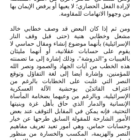
لإرادة الفعل الحضاري؛ لا يعيها أو يرفض الإيمان بها
من وجهوا الاتهامات للمقاومة.
ومن ثم إذا كان البعض قد وصف خطابي خالد
مشعل وخطابي هنية (حتى قبل وقف النار
الإسرائيلية) بأنهما موضوع إنشاء ومقال حماسي لا
يقوم على حسابات عقلانية، أو أنهما مليئان
بالغيبيات و"الدروشة"، وذلك إشارة إلى ما تضمنته
هذه الخطب من آيات الجهاد والصمود ونصر الله
للمؤمنين، وإشارة أيضا إلى لغة التفاؤل وتوقع
النصر التي غلبت على الخطابات بالرغم من
اعتراف القائديْن بوحشية الآلة العسكرية
الإسرائيلية، وبالرغم من وعيهما بضخامة المأساة
الإنسانية والدمار الذي حاق بأهل غزة وبنيتها
التحتية، فإنه يمكن في المقابل التوقف عند بعض
الأمور الشارحة للمقولة السابق طرحها عن خيار
وحسابات حماس، وهي أمور تعيد تعريف مفاهيم
النصر والهزيمة، المكسب والخسارة من منظور