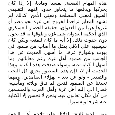
هذه المهام الصعبة، نفسيا وماديا، إلا إذا كان
يحركها ويدفعها ما يتجاوز حدود الفهم التقليدي
الضيق لمعنى المصلحة ومعنى الأمن، كذلك لم
تشهد المعابر تزاحما لخروج أهل غزة نحو مصر أو
غيرها هربا من العدوان، حقيقة الحصار العسكري
الذي أحكمه العدوان على غزة وطوقها به قد يحول
دون حدوث ذلك، إلا أنه ما كان ليمنعه ولكن كان
سيصيبه على الأقل بمثل ما أصاب من صمود في
بيوت وشوارع غزة.. ما أسهل الحديث عن هذا
الجانب من صمود أهل غزة رغم معاناتهم وما
أسهل الكتابة عنه، وسواء صدقت هذه الكتابة وهذا
الحديث أم لا، فإن هذه السطور تحوي كل التحية
والتقدير - ولو عن بعد - لهؤلاء الصامدين، ومهما
تحدثنا عن الصمود فنحن لم نذق ويلاته ومآسيه،
فعذرا إلى الله أهل غزة وأهل العرب والمسلمين
في كل مكان تعانون فيه، ونحن لا نحسن إلا الكتابة
عنه شرحا وتفسيرا.
ومن ناحية ثانية: الدلائل على تلاحم أهل الضفة