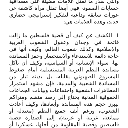
والتي بقدر ما تمثل علامات مضيئة على مصداقية
حسابات الصمود، فهي أيضا تمثل مرآة كاشفة عن
عورات سابقة وداعية لتفكير إستراتيجي حضاري
جديد، وهذه العلامات هي:
1- الكشف عن كيف أن قضية فلسطين ما زالت
قائمة في وجدان وعقول الشعوب العربية
والإسلامية وكذلك شعوب العالم، وكيف أنها في
حاجة دائمة للاستدعاء والاستحضار وحفز المساندة
لها، سواء الإنسانية أو السياسية، وكيف أن تآكل
مساندة النظم العربية المستسلمة أمام ضغوط
المشروع الصهيوني يقابله، بل يدينه تيار من
المساندة الشعبية والمدنية، فإن مشهد استمرار
المظاهرات الشعبية واجتماعات وبيانات الجماعات
الحقوقية المدنية يحتاج إلى رصد منظم ومتراكم
ليبرز حجم هذه المساندة وأبعادها، وكيف أعادت
الشعوب، ورغم أنف جميع النظم (معتدلة أو
ممانعة، عربية أو غربية)، إلى الصدارة قضية
فلسطين وقضية المقاومة من أجلها، عسكريا أو