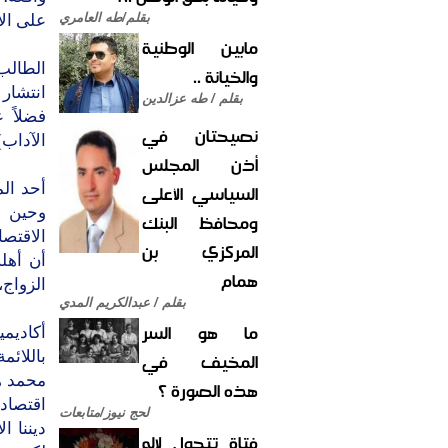
بقلم/طه العامري
على الا
مابين الوطنية
الطالب
والخيانة ..
انتشار 
بقلم / طه عزالدين
فضلاً 
نصيحتان في
الآداب)
أذن المجلس
السياسي الأعلى
وحين س
ومحافظ البنك
الاقتصا
المركزي بن
أن أهل
همام
الزواج،
بقلم / عبدالكريم المدي
ما هو السر
أكاديم
المخيف في
باللائم
محمد ه
هذه الصورة ؟
اقتصادي
لحج نيوز/متابعات
ديننا ا
فتاة تتحول لإله