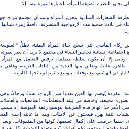
إلى تجاوز النظرة الضيقة للمرأة، باعتبارها عورة ليس إلا.
رقة الشعارات المنادية بتحرير المرأة وسندان مجتمع يترنح جهلاً
تاة في بلادنا ضحية هذه الازدواجية المتطرفة، دافعةً زهرة شبابها ثم
.
 ركام المآسي التي تسيّج حياة المرأة اليمنية، تطلُّ "العنوسة
 اجتماعية إنسانية تحاصر النساء في مجتمع لا يريد أن يغير نظرته ا
، ويأبى إلا أن يكون سلطة مطلقة، ترفض التعامل مع المرأة با
 ظاهرة عانتْ وتعاني منها العديد من البلدان العربية، وهاهي 
النار في الهشيم، مع توقعات بتوسع دائرتها ونتائجها الكارثية.
ة" مفردة يُوصم بها الذين تعدوا سِن الزواج، نساءً ورجالاً، وه
بصورة مخيفة، وخاصة في بيئة المتعلمات- الجامعيات والعاملات ت
 الأمر حدّ اتهام هذه الشريحة بتوسيع رقعة العنوسة، إذ بسبب 
شباب الثقة بهن، فيبحثون عن الأميّات، وهذا ما عانته إحدى الم
، حينما حرصت على إكمال تعليمها، كونها من المتفوقات، وبعد أ
امعة رفضها المجتمع، رغم أنها غدتْ مستعدة للتضحية بكل شيء م