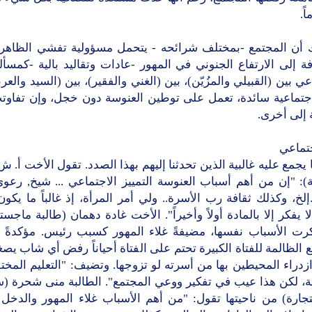
ً.
 أن المجتمع -بمختلف شرائحه - يتحمل مسؤولية تفشي الظاهرة
فة إلى الارتفاع الجنوني في المهور -عادات وتقاليد بالية -كمسألة
عي بين (القبيلي والمزُيّن)، بين (الغني والفقير)، بين (السيد والعربي
اجتماعية سائدة، تعمل على توطين العنوسة دون خجل، وإن تفاوتت
 إلى أخرى.
جتماعي
 يجمع عليه غالبية الذين تحدثنا إليهم بهذا الصدد. تقول الأخت أ. ش
نة): "إن من أهم أسباب العنوسة التمييز الاجتماعي ... شيخ, رعوي
.إلخ، وكذلك ثقافة رب الأسرة.. ولي أمر المرأة، إذ غالباً ما يكون
 لا يفكر إلا بالمادة أولاً وأخيراً". الأخت غادة دهمان (طالبة ماجست
رت الأسباب نفسها، مضيفةً غلاء المهور كسبب رئيس. مؤكدةً 
 الظالمة للفتاة الكبيرة تحتم على الفتاة أحياناً رفض أي شاب يصغر
زدراء المحيطين بها من أسرته لو تزوجها. وتضيف: "التعليم المخ
، لكن هذا عيب في تفكير ووعي المجتمع". الطالبة منى شحرة (سن
تجارة) من ناحيتها تقول: "من أهم الأسباب غلاء المهور والدخل