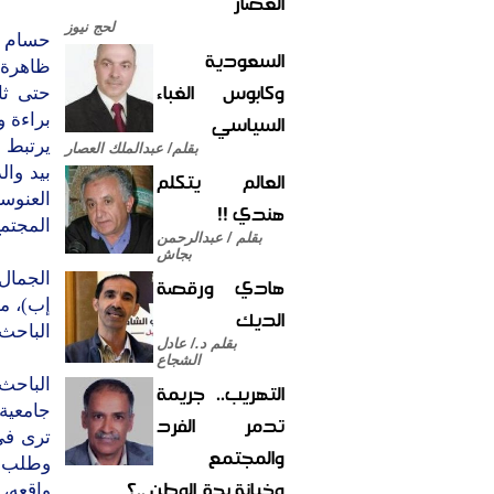
العصار
لحج نيوز
حسام ال
السعودية
ظاهرة ا
وكابوس الغباء
حتى ثان
السياسي
براءة و
يرتبط ع
بقلم/ عبدالملك العصار
بيد وال
العالم يتكلم
العنوس
هندي !!
المجتمع
بقلم / عبدالرحمن
بجاش
الجمال 
هادي ورقصة
إب)، مؤ
الديك
الباحث 
بقلم د./ عادل
الشجاع
الباحث 
التهريب.. جريمة
جامعية 
تدمر الفرد
ترى في
والمجتمع
وطلب مو
وخيانة بحق الوطن ..؟
واقعه، 