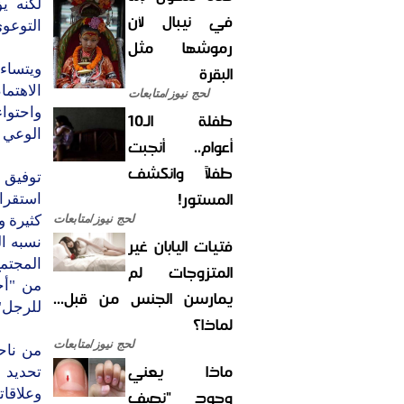
لكنه ي
في نيبال لأن
التوعوي
رموشها مثل
البقرة
ويتساءل
الاهتما
لحج نيوز/متابعات
واحتواء
طفلة الـ10
الوعي و
أعوام.. أنجبت
طفلاً وانكشف
توفيق 
المستور!
استقرائ
لحج نيوز/متابعات
كثيرة و
فتيات اليابان غير
نسبه ال
المجتمع
المتزوجات لم
من "أح
يمارسن الجنس من قبل...
للرجل"
لماذا؟
لحج نيوز/متابعات
من ناح
ماذا يعني
تحديد 
وجود "نصف
وعلاقات