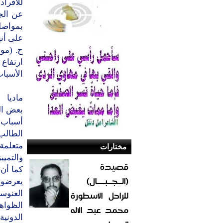
للأفراد
عن الج
بمواصلة
على أن
ح. (موظ
ارتفاع
الأسباب
ماديا
بعض الش
أسباب م
الطالب
متعلمة،
مختارات
والتميي
قصيدة
كما أن 
(الــجــبــــال)
يعرضون
للراحل الأسطورة
العنوسة
الظواه
محمد عبد الاله
الدونية