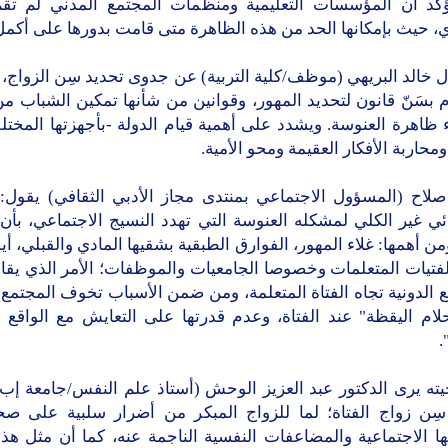
ؤكد أن المؤسسات التعليمية ومنظمات المجتمع المدني لم تقم
، حيث بإمكانها الحد من هذه الظاهرة متى قامت بدورها على أكمل
 خالد البريهي (موظف/كلية التربية) عن جدوى تحديد سِن الزواج، ب
م بسَنّ قانون لتحديد المهور، وقوانين من شأنها تمكين الشباب من
 ظاهرة العنوسة. ويشدد على أهمية قيام الدولة -بأجهزتها المختل
محاربة الأفكار العقيمة ومحو الأمية.
صلاح (المسؤول الاجتماعي بمنتدى مجاز الأدبي الثقافي) يقول:
ي غير الكلي لمشكله العنوسة التي تهدد النسيج الاجتماعي، بأن
من أهمها: غلاء المهور، الفوارق الطبقية بشقيها المادي والقبلي، أيضا
فتيات المتعلمات وخصوصا الجامعيات والموظفات؛ الأمر الذي يقا
 الدونية تجاه الفتاة المتعلمة، ومن ضمن الأسباب تخوف المجتمع
لام اليقظة" عند الفتاة، وعدم قدرتها على التعايش مع الواقع ك
.
يته يرى الدكتور عبد العزيز الوحش (أستاذ علم النفس/جامعة إب
سِن زواج الفتاة؛ لما للزواج المبكر من أضرار سلبية على صحة
ها الاجتماعية والمضاعفات النفسية الناجمة عنه، كما أن مثل هذا