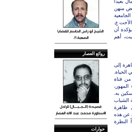
ل بعيداً
عض منهن
الجامعية
لأخت ع.
مؤكدة أن
الشيخ أبو راس الحاسم للقضايا
يت، أهم
الصعبة.!!.
روائع العصار
اهرة إلى
 الحياة.
من فتاة
 المهور،
سكين به.
ية الشباب
قصيدة (الــجــبــــال) للراحل
ل ظاهرة
الأسطورة محمد عبد الاله العصار
ن عن هذه
 النظرة
حوارات