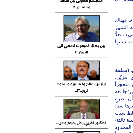
المجتمع الدولي بين صنعاء
ودمشق..!!
، فهناك
 التمييز
)-، تعدُّ
 نسبتها
بين يدي المبعوث الأممي الى
اليمن..!!
. (معلمة
، مزيّن،
الرئيس صالح والمسيرة وشهود
 متحجراً
الزور..؟!..
ير/جامعة
أن نظرة
ها سناً؛
تلط سبب
ة ثالثة/
الدكتور القربي رجل بحجم وطن ..
 المحدود