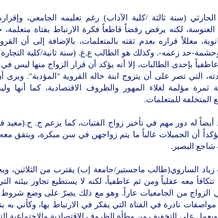
حارثي (سنة ثالثة /كلية الآداب) رغم تعليمه الجامعي، وإقراره
لعنوسة، لكنه يرفض رفضاً قاطعاً فكرة الارتباط بفتاة متعلمة، ج
وية، معللاً قراره بعدم ثقته بالمتعلمات، بالإضافة إلى أن القرو
حشمة-حد زعمه-. وكذلك هو الطالب ع.غ. (سنة ثانية/كلية التجارة)
اطفياً بإحدى الطالبات، إلا أنه يؤكد أن قرار الزواج منها ليس في ي
دته، التي تصر على أن يتزوج ابنة خاله القروية "المؤدبة". ويرى 
ة ثمرة مؤلمة لغلاء المهور والظروف الاقتصادية، كما أنها ولي
 المتخلفة للمتعلمات.
أيضاً له دور مهم في تأخير زواج الفتيات، كما يزعم ج. ح.(معيد 
كداً أن الجميلات غالباً ما يتم زواجهن في سن مبكرة، ويتفق مع
شاجع البصير.
زياد الساروي(طالب ماجستير/جامعة إب) يقترب من الثلاثين، ويح
تتكافأ معه عقلياً ومن ثم عاطفياً، لكنه لا يستطيع تجاوز بيئته الت
 الزواج من الجامعيات عاراً. وهو مع ذلك يصرّ على وضع شروط ت
اصفات نادرة في الفتاة التي يفكر في الارتباط بها، وكأني به 
ويعمل على التخفيف من وطأة الظروف الاقتصادية والاجتماعية الت