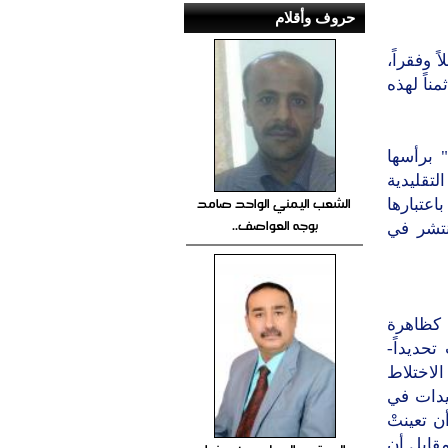
حروف وأقلام
 وفقراً،
ناً لهذه
" برأسها
لتقليدية
الشعب اليمني الواحد صامد
عتبارها
بوجه العواصف..
تنتشر في
ي كظاهرة
حديداً-
الاختلاط
عيدات في
ن تعينتْ
قابل أن