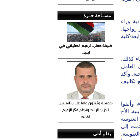
مســاحة حــرة
ية وراء
 زواجها،
عة/كلية
خليفة حفتر.. الزعيم الحقيقي في
ليبيا..
ضل البقاء كذلك،
 العامل
ية، وأكد
 تكاليف
خمسة وثلاثون عاماً على تأسيس
 وألقوا
الحزب الرائد ونجاح فكر الزعيم
ية. الأخ
القائد
العنوسة
 تمت إلى
بقلم أنثى
العنوسة،