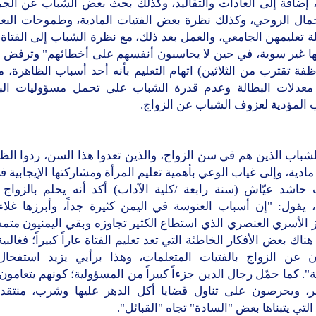
، إضافة إلى العادات والتقاليد، وكذلك بحث بعض الشباب عن الجما
مال الروحي، وكذلك نظرة بعض الفتيات المادية، وطموحات الب
 تعليمهن الجامعي، والعمل بعد ذلك، مع نظرة الشباب إلى الفتاة 
ها غير سوية، في حين لا يحاسبون أنفسهم على أخطائهم" وترفض ا
فة تقترب من الثلاثين) اتهام التعليم بأنه أحد أسباب الظاهرة، 
 معدلات البطالة وعدم قدرة الشباب على تحمل مسؤوليات الب
 المؤدية لعزوف الشباب عن الزواج.
باب الذين هم في سن الزواج، والذين تعدوا هذا السن، ردوا الظ
ادية، وإلى غياب الوعي بأهمية تعليم المرأة ومشاركتها الإيجابية في
 حاشد عيّاش (سنة رابعة /كلية الآداب) أكد أنه يحلم بالزواج 
 يقول: "إن أسباب العنوسة في اليمن كثيرة جداً، وأبرزها غلاء
ز الأسري العنصري الذي استطاع الكثير تجاوزه وبقي اليمنيون متم
هناك بعض الأفكار الخاطئة التي تعد تعليم الفتاة عاراً كبيراً؛ فغالب
 عن الزواج بالفتيات المتعلمات، وهذا برأيي يزيد استفحا
". كما حمّل رجال الدين جزءاً كبيراً من المسؤولية؛ كونهم يتعامو
ر، ويحرصون على تناول قضايا أكل الدهر عليها وشرب، منتقداً
 التي يتبناها بعض "السادة" تجاه "القبائل".