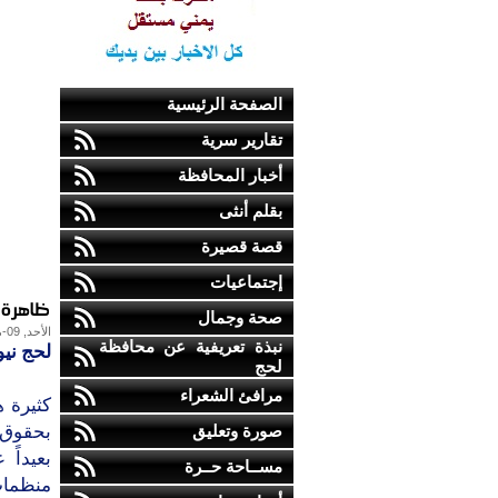
الصفحة الرئيسية
تقارير سرية
أخبار المحافظة
بقلم أنثى
قصة قصيرة
إجتماعيات
ظاهرة 
صحة وجمال
الأحد, 09-مايو-2010
نبذة تعريفية عن محافظة
لحج نيو
لحج
مرافئ الشعراء
كثيرة ه
صورة وتعليق
بحقوق ا
بعيداً 
مســاحة حــرة
منظمات