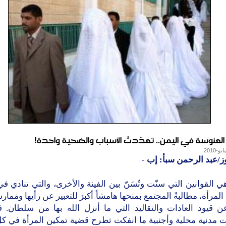
العنوسة في اليمن.. تعدّدتْ الأسباب والضحية واحدة!
ز/عبد الرحمن سبأ: إب
-
ي القوانين التي سنّت وتُسَنّ بين الفينة والأخرى، والتي تنادي ف
لمرأة، مطالبةً المجتمع بمنحها هامشاً أكبرَ للتعبير عن رأيها وممارس
عن قيود العادات والتقاليد التي ما أنزل الله بها من سلطان. 
 مدنية محلية وأجنبية ما انفكت تطرح قضية تمكين المرأة في ك