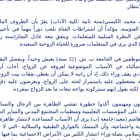
نتظار.
 محمد الكبسي(سنة ثانية /كلية الآداب) يقرّ بأن الظروف الماد
العنوسة، مؤكداً أن اشتراطات الفتاة تلعب دوراً مهماً في تأخير
عن النظرة السلبية للمتعلمات. ويتفق معه عادل النجار(سنة راب
 الذي يرى في المتعلمات ضرورة للحياة الزوجية السعيدة.
أحد الموظفين في الجامعة ب. ش. (32 سنة) يعيش وحيداً، ويف
ألناه عن الأسباب الموضوعية لعزوفه عن الزواج، أجاب أن
دي يقف وراء ذلك، إذ أن راتبه لا يمكن أن يغطي نفقات بيت الزوج
ه يضغطون عليه باستمرار لحثه على الزواج، ويعرضون عليه دفع
 لكنه يقول إنهم سيتركونه يواجه تبعات ما بعد الزواج بمفرده.
يون ومهتمون أكدوا خطورة تفشي الظاهرة بين الرجال والنساء،
ة على المؤسسات التعليمية ومنظمات المجتمع المدني والمنابر الدين
اشم (معيد/جامعة إب) يرى أن الأسباب المساعدة لانتشار ظاهرة 
ة واجتماعية، وأن التمسك بالفوارق الطبقية والسلالية -التي لا
لإسلامي بصلة-وراء انتشار الكثير من الأمراض الاجتماعية بما فيها 