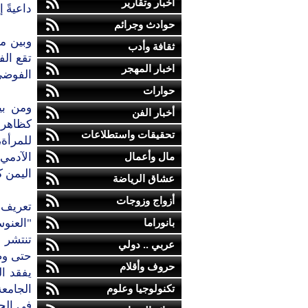
أخبار وتقارير
داعيةً 
حوادث وجرائم
وبين مط
ثقافة وأدب
تقع الف
اخبار المهجر
الفوضى
حوارات
ومن بين
أخبار الفن
كظاهرةٍ
تحقيقات واستطلاعات
للمرأة
مال وأعمال
الآدمي.
اليمن ك
عشاق الرياضة
أزواج وزوجات
تعريف
بانوراما
"العنوس
تنتشر 
عربي .. دولي
حتى وصل
حروف وأقلام
يفقد ال
تكنولوجيا وعلوم
الجامعة
في الج