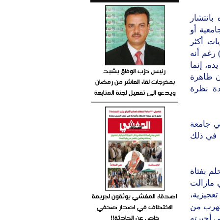
 بانتشار
امعية أو
يات أكثر
 رغم أنه
ده، إنما
رئيس حزب الوفاق يشيد
أن ظاهرة
بمخرجات لقاء العاشر من رمضان
دة نظرة
ويدعو الى تفعيل لجنة المتابعة
في جامعة
ه في ذلك
لم بفتاة
ي مازالت
عجيزية،
اصدقاء المغشي يوثقون لجريمة
الاختطاف في اصدار صحفي
يتهرب من
خاص عن الحادثة!!
ي أجبرته