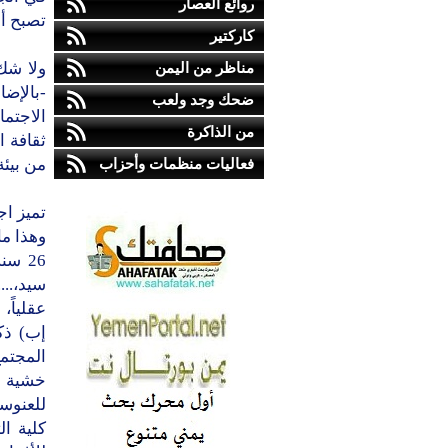
روائع العصار
تصبح أما
كاركتير
مناظر من اليمن
ولا شك
-بالإضا
ضحك وجد ولعب
الاجتما
من الذاكرة
ثقافة 
فعاليات منظمات وأحزاب
من بيئة
تميز ا
وهذا ما
26 س
سيد،...
عقلياً،
إب) ذك
المجتمع
خشية ا
للعنوسة
كلية ال