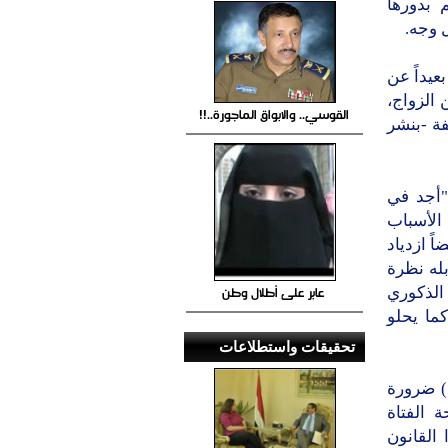
 بدورها
 وجه.
عيداً عن
 الزواج،
القوسي.. والابواق الماجورة..!!
فة -بنشر
"أجد في
 الأسباب
ً ازدياد
بله نظرة
عابر على أطلال وطن
 الذكوري
ما يحلو
تحقيقات واستطلاعات
) ضرورة
 الفتاة
 القانون