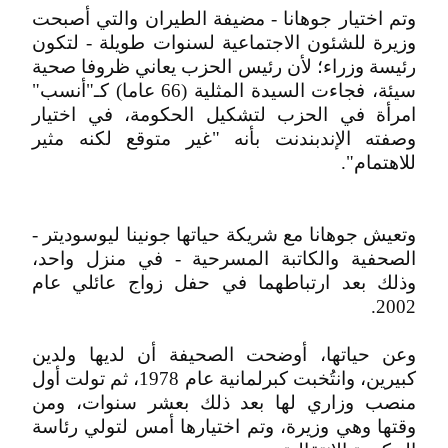
وتم اختيار جوهانا - مضيفة الطيران والتي أصبحت
وزيرة للشئون الاجتماعية لسنوات طويلة - لتكون
رئيسة وزراء؛ لأن رئيس الحزب يعاني ظروفا صحية
سيئة، فجاءت السيدة المثلية (66 عاما) كـ"أنسب"
امرأة في الحزب لتشكيل الحكومة، في اختيار
وصفته الإندبندنت بأنه "غير متوقع لكنه مثير
للاهتمام".
وتعيش جوهانا مع شريكة حياتها جونينا ليوسوديتر -
الصحفية والكاتبة المسرحية - في منزل واحد،
وذلك بعد ارتباطهما في حفل زواج عائلي عام
2002.
وعن حياتها، أوضحت الصحيفة أن لديها ولدين
كبيرين، وانتُخبت كبرلمانية عام 1978، ثم تولت أول
منصب وزاري لها بعد ذلك بعشر سنوات، ومن
وقتها وهي وزيرة، وتم اختيارها أمس لتولي رئاسة