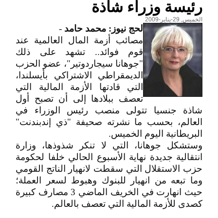
رئيسة وزراء شاذة
الخميس, 29-يناير-2009
لحج نيوز: محمد حامد
-
مصائب أزمة المال العالمية عند
قوم فوائد.. تشهد على ذلك
"جوهانا سيجاردوتير"، عضو الحزب
الديمقراطي الاشتراكي بأيسلندا،
التي قادتها الأزمة المالية التي
تعصف ببلادها إلى أن تصبح أول
شاذة جنسيا تتولى منصب رئيس الوزراء في
العالم، بحسب ما نشرته صحيفة "ذي إندبندنت"
البريطانية اليوم الخميس.
وستشكل جوهانا، التي لا تنكر شذوذها، وزارة
انتقالية جديدة نهاية الأسبوع الحالي خلفا لحكومة
حزب الاستقلال التي سقطت لانهيار الناتج القومي
وما تبعه من انهيار للبنوك وهبوط لسعر العملة؛
حيث انهارت في الخريف الماضي 3 مصارف كبيرة
كصدى للأزمة المالية التي تعصف بالعالم.