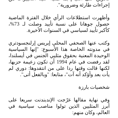
إجراءات طارئة وضرورية".
وأظهرت استطلاعات الرأي خلال الفترة الماضية
حصول جوهانا على نسبة تأييد وصلت لـ 73%،
كأكبر تأييد لسياسي في السنوات الأخيرة.
وكتب عنها الصحفي المحلي إيريس إرلنجسودتري
في مدونته الخاصة هذا الأسبوع: "إنها السياسية
الوحيدة المعنية بحقوق مثليي الجنس في أيسلندا،
لقد رفضت في عام 1994 أن تكون زعيمة حزبها،
لكنها قالت وقتها ردا على من انتقدوها: دوري لم
يأت بعد وأؤكد أنه آت"، متابعا: "وبالفعل أتى".
شخصيات بارزة
وفي نهاية مقالها عرّجت الإندبندنت سريعا على
أبرز المثليين الذين تولوا مناصب سياسية في
العالم، وكان منهم: