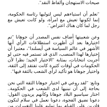
صيحات الاستهجان وألفاظ النقد".
"نعلم أن استياءهم ليس لتوليها رئاسة الحكومة،
إنما لكونها تعيش مع امرأة، ولو كانت تعيش مع
رجل لما كان هناك اعتراض".
وعن شعبيتها أضاف نفس المصدر أن جوهانا "تم
اختيارها بعد أن أظهرت استطلاعات الرأي أنها
الأشهر في عالم السياسة في أيسلندا"، معتبرا أن
اختيارها لهذا المنصب، الذي قد تستمر فيه حتى لو
أُجريت انتخابات، بمثابة "الاختيار الجيد؛ نظرا لأن
الحكومات في أوقات كثيرة كانت تفتقد إلى الثقة،
واختيار جوهانا هو تأكيد لرأي الشعب بالثقة فيها".
وتابع: "لقد روعي في اختيار جوهانا الثقة التي نحن
بحاجة إلى أن نبنيها لدى الشعب في الحكومة..
اختار سياسيو البلاد جوهانا وكأنهم يريدون القول:
دعونا نضيق الفجوة، دعونا نعمل في سلام لنكون
قادرين على القيام بما تمليه علينا التغييرات من