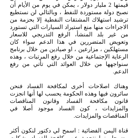
قيمتها 2 مليار دولار ، يمكن في يوم من الأيام أن
نصبح دولة مستوردة للنفط ، وبالتالي لن نستطيع
ترشيد استهلاك المشتقات النفطية إلا بحزمة من
الاجراءات منها منع استيراد السيارات التي تستورد
من غير بلد المنشأ، الرفع التدريجي للاسعار
وتعويض المتضررين في هذا الدعم سواء كان
مستهلكين ، مزارعين ، او صيادين من خلال برنامج
الرعاية الإجتماعية من خلال رفع المرتبات ، وهذه
سنواجهها من خلال العوائد التي تأتي من رفع
الدعم.
وهناك اصلاحات أخرى لمكافحة الفساد فنحن
سائرون فيها وهذه الحكومة يحسب لها أنها انجزت
قانون مكافحة الفساد وقانون المناقصات
والمزايدات ، كون الفساد موجود أصلا في
المناقصات والمزايدات.
قناة اليمن الفضائية : اسمح لي دكتور لنكون أكثر
وضوحا بينما نتحدث عن مكافحة الفساد وشكلت