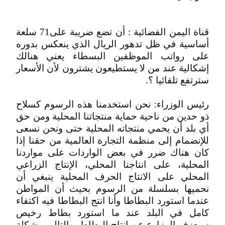
قناة اليمن الفضائية : أن تضع ضريبة على71 سلعة
أساسية في ظل تدهور الريال الذي ينعكس بدوره
على رواتب الموظفين البسطاء يعني هنالك
إشكالية عند من لا يستطيعون يشترون لأن الأسعار
سترتفع تلقائيا ؟.
رئيس الوزراء: نحن استخدمنا هذه الرسوم كسلاح
ذو حدين من ناحية حماية منتجاتنا المحلية ومن حق
أي بلد أن يحمي منتجاته المحلية حتى ونحن نسعى
للإنضمام إلى منظمة التجارة العالمية من حقنا إذا
كان هناك ضرر في بعض الواردات على مواردنا
المحلية، على انتاجنا المحلي، الإنتاج الزراعي
المحلي على الانتاج الحرف المحلية ينبغي أن
نحميها بسلسلة من الرسوم بحيث أن المواطن
عندما استورد البطاطا وأنا انتج البطاطا فيه اكتفاء
كامل في البلد عند ما استورد بطاط رخيص
سيعزف المزارع عن انتاج البطاط وبالتالي مشكلة