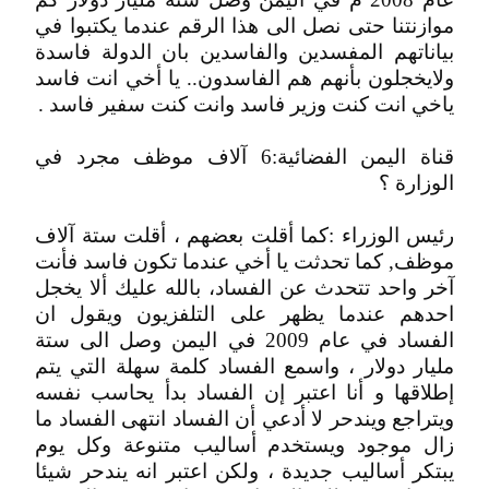
موازنتنا حتى نصل الى هذا الرقم عندما يكتبوا في
بياناتهم المفسدين والفاسدين بان الدولة فاسدة
ولايخجلون بأنهم هم الفاسدون.. يا أخي انت فاسد
ياخي انت كنت وزير فاسد وانت كنت سفير فاسد .
قناة اليمن الفضائية:6 آلاف موظف مجرد في
الوزارة ؟
رئيس الوزراء :كما أقلت بعضهم ، أقلت ستة آلاف
موظف, كما تحدثت يا أخي عندما تكون فاسد فأنت
آخر واحد تتحدث عن الفساد، بالله عليك ألا يخجل
احدهم عندما يظهر على التلفزيون ويقول ان
الفساد في عام 2009 في اليمن وصل الى ستة
مليار دولار ، واسمع الفساد كلمة سهلة التي يتم
إطلاقها و أنا اعتبر إن الفساد بدأ يحاسب نفسه
ويتراجع ويندحر لا أدعي أن الفساد انتهى الفساد ما
زال موجود ويستخدم أساليب متنوعة وكل يوم
يبتكر أساليب جديدة ، ولكن اعتبر انه يندحر شيئا