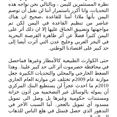
نظرة المستثمرين لليمن ، وبالتالي نحن نواجه هذه
التحديات، وانا أكرر باستمرار أننا لن نقبل أن توصم
اليمن بأنها ملاذا أمنا للقاعدة ،صحيح ان هناك
عناصر من تنظيم القاعدة في اليمن لكن تم
مواجهتها وتضييق الخناق عليها إلا ان ذلك أثر على
اليمن كثيراً فضلاً عن أثر ظاهرة القرصنة البحرية
في البحر العربي وخليج عدن التي أثرت أيضا إلى
حد كبير على اقتصادنا الوطني.
حتى الكوارث الطبيعية كالأمطار وغيرها فماحصل
في محافظة حضرموت أثر الى حد كبير علينا.. وهذا
الضغط الخارجي والمحلي والتحديات الكبيرة جعل
موازنة عام 2009م تختلف عن موازنة العام الجاري
2010م ما احدث عجزاً لن يستطيع البنك المركزي
أن يموله بالوسائل غير التضخمية من أذون خزانة
ومستندات حكومية وغيرها بل وصل الى تمويل
مسدود أي تمويل بالعجز.. أما السبب الآخر في
التدهور الذي حصل فتمثل في هلع الناس للذهاب
الى الدولار .