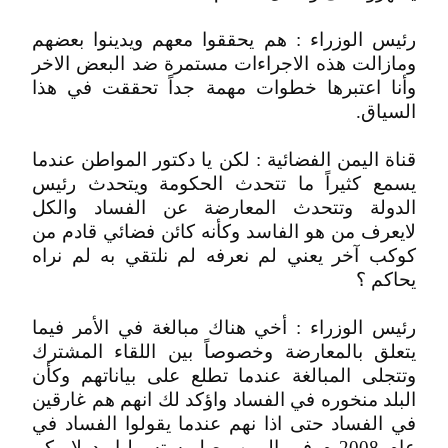
رئيس الوزراء : هم يحققوا معهم ويدينوا بعضهم
ومازالت هذه الاجراءات مستمرة ضد البعض الاخر
وأنا اعتبرها خطوات مهمة جداً تحققت في هذا
السياق.
قناة اليمن الفضائية : لكن يا دكتور المواطن عندما
يسمع كثيراً ما تتحدث الحكومة ويتحدث رئيس
الدولة وتتحدث المعارضة عن الفساد والكل
لايعرف من هو الفاسد وكأنه كائن فضائي قادم من
كوكب آخر يعني لم نعرفه لم نلتقي به لم نراه
يحاكم ؟
رئيس الوزراء : أخي هناك مبالغة في الأمر فيما
يتعلق بالمعارضة وخصوصاً بين اللقاء المشترك
وتتجلى المبالغة عندما تطلع على بياناتهم وكأن
البلد منخوره في الفساد واؤكد لك انهم هم غارقين
في الفساد حتى اذا نهم عندما يقولوا الفساد في
عام 2008 م في اليمن وصل سته مليار دولار كم