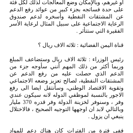
أو غيرهم، وبالإمكان وضع المعالجات لذلك لكل فئة
على حدة فساتجه بجزء كبير من عوائد رفع الدعم
عن المشتقات النفطية وأسخره لدعم صندوق
الرعاية الاجتماعية على سبيل المثال لرعاية الأسر
الفقيرة التي ستتأثر .
قناة اليمن الفضائية : ثلاثه الاف ريال ؟
رئيس الوزراء : ثلاثة الاف ريال وستضاعف المبلغ
وربما أكثر من ذلك المهم أنني سأوجه جزء من
الدعم الذي حصلت عليه من رفع الدعم عن
المشتقات النفطية، لصالح تعزيز وضعه الاجتماعي
وتقوية الاقتصاد الوطني، وسأنتقل ايضا الى رفع
الاجور بالنسبة لموظفي الدوله لانه سيكون عندي
وفر ، وسنوفر لخزينة الدولة وفر قدره 370 مليار
وبالتالي لابد ان اوجهها التوجيه الصحيح ، فالاختلال
ينبغي ان يزول .
ففي فترة من الفترات كان هناك دعم للمواد