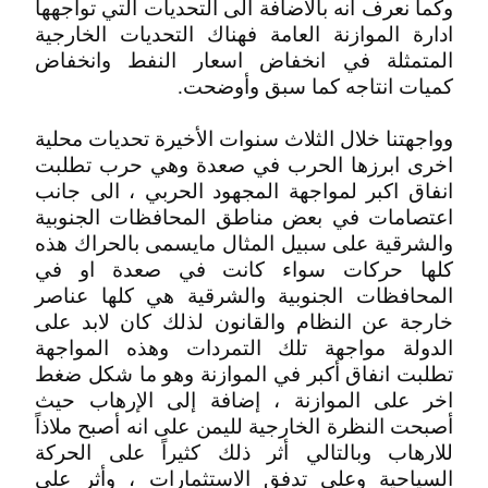
وكما نعرف انه بالاضافة الى التحديات التي تواجهها
ادارة الموازنة العامة فهناك التحديات الخارجية
المتمثلة في انخفاض اسعار النفط وانخفاض
كميات انتاجه كما سبق وأوضحت.
وواجهتنا خلال الثلاث سنوات الأخيرة تحديات محلية
اخرى ابرزها الحرب في صعدة وهي حرب تطلبت
انفاق اكبر لمواجهة المجهود الحربي ، الى جانب
اعتصامات في بعض مناطق المحافظات الجنوبية
والشرقية على سبيل المثال مايسمى بالحراك هذه
كلها حركات سواء كانت في صعدة او في
المحافظات الجنوبية والشرقية هي كلها عناصر
خارجة عن النظام والقانون لذلك كان لابد على
الدولة مواجهة تلك التمردات وهذه المواجهة
تطلبت انفاق أكبر في الموازنة وهو ما شكل ضغط
اخر على الموازنة ، إضافة إلى الإرهاب حيث
أصبحت النظرة الخارجية لليمن على انه أصبح ملاذاً
للارهاب وبالتالي أثر ذلك كثيراً على الحركة
السياحية وعلى تدفق الاستثمارات ، وأثر على