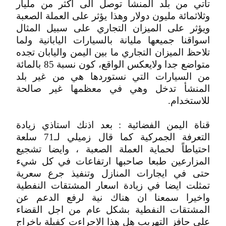
تأتي من بلد المنشأ توصل الى اكثر من مليار
وثلاثمائة مليون دولار وهذا يؤثر على العملة الصعبة
ويؤثر على الميزان التجاري على سبيل المثال
اسواقنا جميعها مليانة بالسيارات اليابانية ولما
تلاحظ الميزان التجاري ما بين اليمن واليابان تجده
متواضع جدا ولايعكس الواقع، كون نسبة 85 بالمائة
من السيارات التي نستوردها هي من غير بلد
المنشأ تدخل وهي في معظمها غير صالحة
للاستخدام.
قناة اليمن الفضائية : بعد اذنك استاذي زيادة
التعرفة الجمركية كما قال زميلي لـ71 سلعة
احتياطاً لحماية العملة الصعبة ، وايضا تشجيع
المزارعين طبعا صاحبها ارتفاعات في كل شيء
حتى في ايجارات المنازل وتنفيذ جرع سعرية
تمثلت ايضا في زيادة اسعار المشتقات النفطية
واخيرا سمعنا ان هناك نية لرفع الدعم عن
المشتقات النفطية بشكل عام من اجل القضاء
على حافز التهريب هل هذا الاجراءت كفيلة باخراج