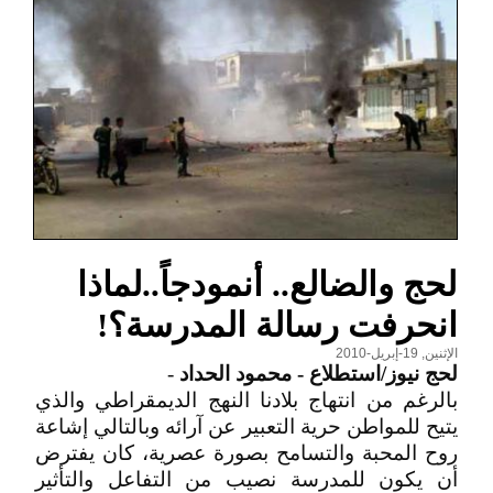
لحج‮ ‬والضالع‮.. ‬أنمودجاً..لماذا
انحرفت رسالة المدرسة؟!
الإثنين, 19-إبريل-2010
لحج نيوز/استطلاع - محمود الحداد
-
بالرغم من انتهاج بلادنا النهج الديمقراطي والذي
يتيح للمواطن حرية التعبير عن آرائه وبالتالي إشاعة
روح المحبة والتسامح بصورة عصرية، كان يفترض
أن يكون للمدرسة نصيب من التفاعل والتأثير