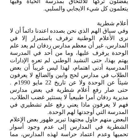
‬يتعلمون‮ ‬كل‮ ‬شيء‮ ‬الايجابي‮ ‬والسلبي‮.‬
أعلام‮ ‬شطرية
وفي سياق الهم الذي نحن بصدده اعتدنا دائماً أن لا
نرى الأعلام الوطنية ترفرف باستمرار إلا في
المدارس، غير أن معظم مدارس ردفان لم يعد علم
الوحدة يرفرف عليها، وما من أحد في المدرسة
يهتم بهذا، حتى النشيد الوطني لم تعره الإدارات
المدرسية أدنى اهتمام، لهذا ليس غريباً أن بعض
الطلاب في مدارس لحج وابين والضالع لا يعرفون
شيئاً عن الوحدة ولا عن تاريخ 22 مايو 1990م .
حتى صار رفع أعلام شطرية في بعض مدارس
مديرية ردفان أمرا طبيعياً لا يستثير غضب الطلاب،
فهم لا يعرفون ماذا يعني رفع علم تشطيري في
المدرسة التي أوجدتها لهم الوحدة‮.‬
البعض منهم حاول مجتهدا تبرير ظهور بعض الإعلام
الشطرية في المدارس إلى عدم وجود أسوار
تحميها وعدم اعتماد حراسة لهذه المدارس، مما