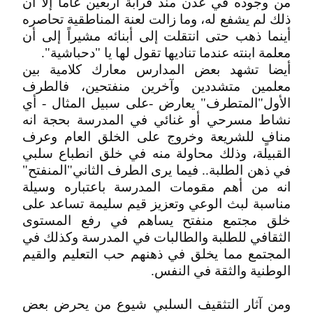
من وجوده في عدن منذ قرابة أربعين عاما إلا أن
ذلك لم يشفع له، وما زالت لعنة المناطقية تحاصره
أينما ذهب حتى انتقلت إلى أبنائه مشيراً إلى أن
معلمة ابنته عندما تناديها تقول لها يا "دحباشية".
أيضا تشهد بعض المدارس معارك كلامية بين
معلمين متشددين وآخرين منفتحين، فالطرف
الأول"المتطرف" يعارض -على سبيل المثال - أي
نشاط مسرحي أو غنائي في المدرسة بحجة انه
منافٍ للشريعة وخروج على الخلق العام وعرف
القبيلة، وذلك محاولة منه في خلق انطباع سلبي
في ذهن الطلبة.. فيما يرى الطرف الثاني"المنفتح"
انه من أهم مقومات المدرسة باعتباره وسيلة
مناسبة لبث الوعي وتعزيز قيم سليمة تساعد على
خلق مجتمع منفتح يساهم في رفع المستوى
الثقافي للطلبة والطالبات في المدرسة وكذلك في
المجتمع مما يخلق في ذهنهم حب التعليم والقيم
الوطنية والثقة في النفس.
ومن آثار التثقيف السلبي شيوع من يحرض بعض