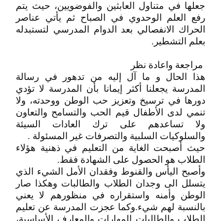
جعلها في متناول العابثين والفوضويين، حيث يتم
رفع العلم الوحدوي في الصباح ثم يأتي عناصر
‬بعلم‮ ‬التشطير‮.‬
‮ ‬مراجعة‮ ‬واعادة‮ ‬نظر
هذا الحال و ما آل إليه من تدهور في رسالة
المدرسة يجعلنا أكثر إيمانا بأن المدرسة لا تؤدي
دورها في ترسيخ وتعزيز حب الوطن ووحدته، ولا
تنمي لدى الأطفال قيم الحب والتسامح والتعاون
ولا تساعدهم على ترك العادات السيئة
والسلوكيات السلبية والتصرفات غير المسئولة .
‬الطلاب‮ ‬هو‮ ‬الحصول‮ ‬على‮ ‬الشهادة‮ ‬فقط‮.‬
وأصبح اليأس والقنوط وفقدان الأمل الشيء الذي
يتسلل الى وجدان الطلاب والطالبات وهكذا صار
الوطن وأمنه واستقراره في منظورهم لا يعني
بالنسبة لهم شيء.وكما عجزت المدرسة عن تعليم
الطلاب والطالبات المهارات والمعارف الأساسية،