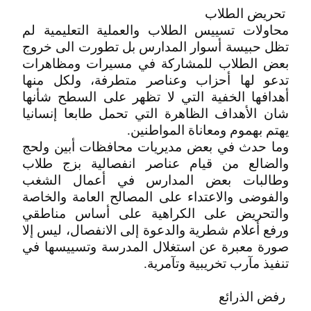
‮ ‬تحريض‮ ‬الطلاب
محاولات تسييس الطلاب والعملية التعليمية لم
تظل حبيسة أسوار المدارس بل تطورت الى خروج
بعض الطلاب للمشاركة في مسيرات ومظاهرات
تدعو لها أحزاب وعناصر متطرفة، ولكل منها
أهدافها الخفية التي لا تظهر على السطح شأنها
شان الأهداف الظاهرة التي تحمل طابعا إنسانيا
يهتم‮ ‬بهموم‮ ‬ومعاناة‮ ‬المواطنين‮.‬
وما حدث في بعض مديريات محافظات أبين ولحج
والضالع من قيام عناصر انفصالية بزج طلاب
وطالبات بعض المدارس في أعمال الشغب
والفوضى والاعتداء على المصالح العامة والخاصة
والتحريض على الكراهية على أساس مناطقي
ورفع أعلام شطرية والدعوة إلى الانفصال، ليس إلا
‬تنفيذ‮ ‬مآرب‮ ‬تخريبية‮ ‬وتآمرية‮.‬
‮ رفض‮ ‬الذرائع