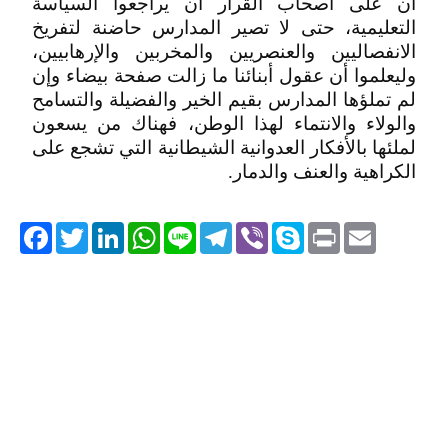
أن على أصحاب القرار أن يراجعوا السياسة
التعليمية، حتى لا تصير المدارس حاضنة لتفريخ
الانفصاليين والعنصريين والمخربين والإرهابيين،
وليعلموا أن عقول أبنائنا ما زالت صفحة بيضاء وإن
لم تملؤها المدارس بقيم الخير والفضيلة والتسامح
والولاء والانتماء لهذا الوطن، فهناك من يسعون
لملئها بالأفكار العدوانية الشيطانية التي تشجع على
الكراهية والعنف والدمار.
acebook
Twitter
LinkedIn
WhatsApp
Line
Telegram
Viber
Skype
Print
Email