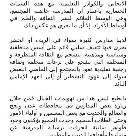
الايجابي والكوادر التعليمية مع هذه السمات
‬أوساط‮ ‬الأفراد،‮ ‬إلا‮ ‬أن‮ ‬ما‮ ‬يجري‮ ‬هو‮ ‬عكس‮ ‬ذلك‮.
لدينا مدارس كثيرة سواء في الريف أو الحضر
يجري فيها تثقيف سلبي قائم على أسس مناطقية
وسياسية ومذهبية، ينسجم مع الثقافة المتطرفة و
المتخلفة التي تشجع على نزعات متخلفة وثقافة
رجعية تقليدية تعود بالمجتمع إلى الماضي البغيض
‬البائد‮.‬
بالطبع ليس هذا من تهويمات الخيال فمن خلال
زيارة بعض المدارس في محافظات عدن ولحج
والضالع والحديث مع بعض المعلمين و أولياء الأمور
وحتى الطلاب أنفسهم وجدت الجميع يؤكدون وجود
ظواهر سلبية انحرفت برسالة المدرسة عن
مسارها وأهدافها الدينية والوطنية.