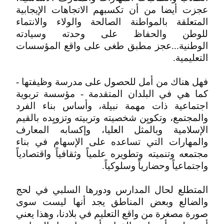
‬التعليمية‮.‬
فهل هناك من أمل للحصول على مدرسة وظيفتها -
كما هي في البلدان المتقدمة - مؤسسة تربوية
اجتماعية ذات مهمة نبيلة، وأساس بناء الفرد
والمجتمع، وتكويِن شخصيته وتربيته وتزويِده بالقيم
الإسلامية وبالمثل العليا، وإكسابه المعارف
‬واجتماعياً‮ ‬وحضارياً‮ ‬وسلوكياً‮.‬
المتطلع لحال المدارس ودورها السلبي في لحج
والضالع وبعض المناطق يجد أنها ليست سوى
صورة مصغرة من واقع التعليم في بلادنا، وهذا يعني