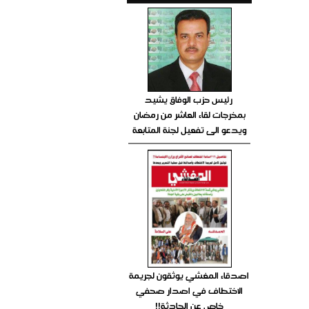
رئيس حزب الوفاق يشيد
بمخرجات لقاء العاشر من رمضان
ويدعو الى تفعيل لجنة المتابعة
اصدقاء المغشي يوثقون لجريمة
الاختطاف في اصدار صحفي
خاص عن الحادثة!!