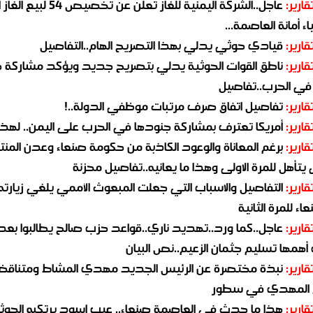
قارير:
عاجل..الشركة اليمنية للغاز تعلن عن تخ
ء أمانة العاصمة...
قارير:
قيادي حوثي يدلي بهذا التصريح الهام..التفاصيل
قارير:
ناطق القوات الحوثية يدلي بتصريح جديد ويؤكد مشاركة 
 في الحرب..تفاصيل
قارير:
تفاصيل اتفاق صرف مرتبات موظفي الدولة..!
قارير:
أمريكا تعترف بمشاركة جنودها في الحرب على اليمن.. لهذا
قارير:
برغم المعاناة والوعود الكاذبة من حكومة صنعاء وعدن المن
يتأهل للمرة الاولى وهذا ما يعانيه..تفاصيل محزنة
قارير:
التفاصيل والاسباب التي جعلت المبعوث الأممي يلغي زيارته 
اء للمرة الثانية
قارير:
عاجل..كما ورد..تهديد ناري..قواعد حزب صالح يطالبوا بعد
همها تسليم جثمان الزعيم..نص البيان
قارير:
نبذة مختصرة عن الرئيس الجديد مهدي المشاط ومتناق
 المهدي في سطور
قارير:
هذا ما حدث في العاصمة صنعاء.. عيب اسود يرتكبه الحوثي