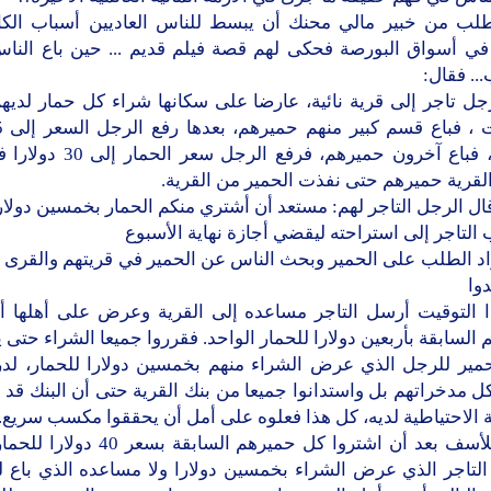
طلب من خبير مالي محنك أن يبسط للناس العاديين أسباب الكار
ي أسواق البورصة فحكى لهم قصة فيلم قديم ... حين باع الناس
... فقال:
ل تاجر إلى قرية نائية، عارضا على سكانها شراء كل حمار لديه
للحمار، فباع آخرون حميرهم، فرفع الرج
لقرية حميرهم حتى نفذت الحمير من القرية.
ال الرجل التاجر لهم: مستعد أن أشتري منكم الحمار بخمسين دولار
التاجر إلى استراحته ليقضي أجازة نهاية الأسبوع
اد الطلب على الحمير وبحث الناس عن الحمير في قريتهم والقرى 
وا
 التوقيت أرسل التاجر مساعده إلى القرية وعرض على أهلها أن
السابقة بأربعين دولارا للحمار الواحد. فقرروا جميعا الشراء حتى يع
حمير للرجل الذي عرض الشراء منهم بخمسين دولارا للحمار، لدر
ل مدخراتهم بل واستدانوا جميعا من بنك القرية حتى أن البنك قد
 الاحتياطية لديه، كل هذا فعلوه على أمل أن يحققوا مكسب سريع.
ولكن للأسف بعد أن اشتروا كل حميرهم السابقة 
التاجر الذي عرض الشراء بخمسين دولارا ولا مساعده الذي باع ل