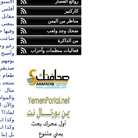
روائع العصار
الأسبو
أفلس و
كاركتير
مقابل د
مناظر من اليمن
بمعنى آ
ضحك وجد ولعب
وفيها ح
ضاعت ا
من الذاكرة
رغم وج
فعاليات منظمات وأحزاب
وأصبح 
يومهم
صديقي 
طعام - .
ستجد بك
والمواص
لماذا؟ 
وكذا ان
وكذا ان
بل إننا 