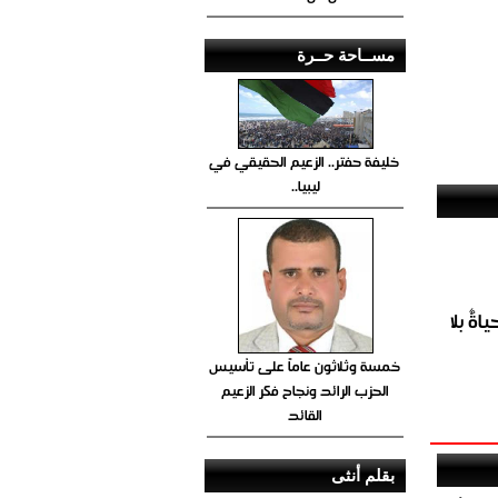
مســاحة حــرة
خليفة حفتر.. الزعيم الحقيقي في
ليبيا..
ةٌ بلا
خمسة وثلاثون عاماً على تأسيس
الحزب الرائد ونجاح فكر الزعيم
القائد
بقلم أنثى