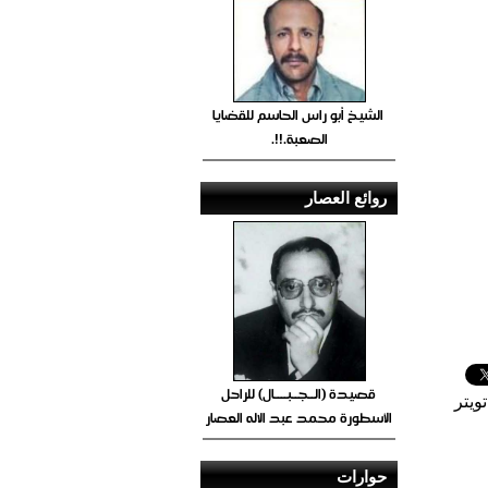
الشيخ أبو راس الحاسم للقضايا
الصعبة.!!.
روائع العصار
قصيدة (الــجــبــــال) للراحل
ويتر
الأسطورة محمد عبد الاله العصار
حوارات