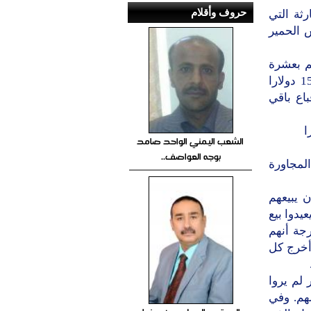
حروف وأقلام
ثة التي
 الحمير
م بعشرة
دولارات ، فباع قسم كبير منهم حميرهم، بعدها رفع الرجل السعر إلى 15 دولارا
ل سعر الحمار إلى 30 دولارا فباع باقي
ا
الشعب اليمني الواحد صامد
بوجه العواصف..
المجاورة
 يبيعهم
يدوا بيع
جة أنهم
 أخرج كل
بسعر 40 دولارا للحمار لم يروا
هم. وفي