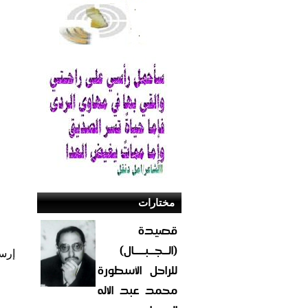
مختارات
قصيدة
(الــجــبــــال)
إرس
للراحل الأسطورة
محمد عبد الاله