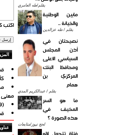
بقلم/طه العامري
مابين الوطنية
والخيانة ..
اكتب كو
بقلم / طه عزالدين
نصيحتان في
أذن المجلس
المزي
السياسي الأعلى
ومحافظ البنك
قط
المركزي بن
كأ
همام
مح
بقلم / عبدالكريم المدي
معنى
ما هو السر
(9) شهداء في قصف بارجات العدوان لمسجد بلحج
المخيف في
قص
هذه الصورة ؟
لحج نيوز/متابعات
عناوي
فتاة تتحول لإله