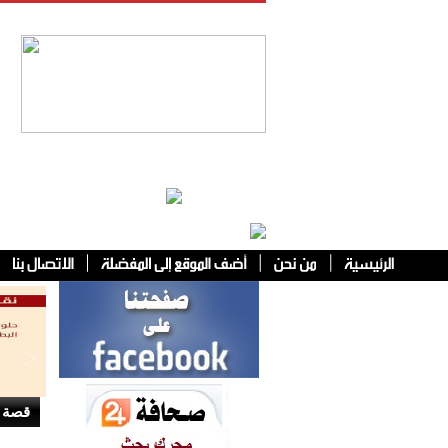
فئات أخرى
قصة 