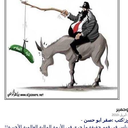
حمير
وز/كتب :صقر ابو حسن
-
لناس في فهم حقيقة ما جرى في الأزمة المالية العالمية الأخيرة!!