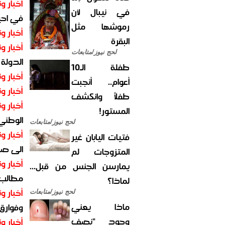
أخبار وت
في نيبال لأن
في احيا
رموشها مثل
أخبار وت
البقرة
أخبار وت
لحج نيوز/متابعات
الدولة
طفلة الـ10
أخبار وت
أعوام.. أنجبت
أخبار وت
طفلاً وانكشف
أخبار وت
المستور!
الوطني 
لحج نيوز/متابعات
أخبار وت
فتيات اليابان غير
الى صنع
المتزوجات لم
أخبار وت
يمارسن الجنس من قبل...
مطالب أ
لماذا؟
أخبار وت
لحج نيوز/متابعات
ماذا يعني
وفوارق
وجود "نصف
أخبار وت