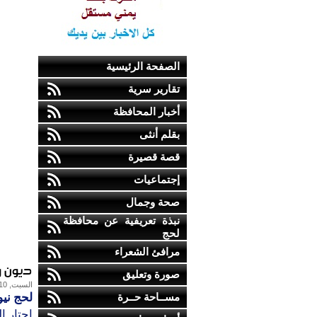
الصفحة الرئيسية
تقارير سرية
أخبار المحافظة
بقلم أنثى
قصة قصيرة
إجتماعيات
صحة وجمال
نبذة تعريفية عن محافظة
لحج
مرافئ الشعراء
ديون و
صورة وتعليق
السبت, 10-أبريل-2010
مســاحة حــرة
لحج ني
إحتار ا