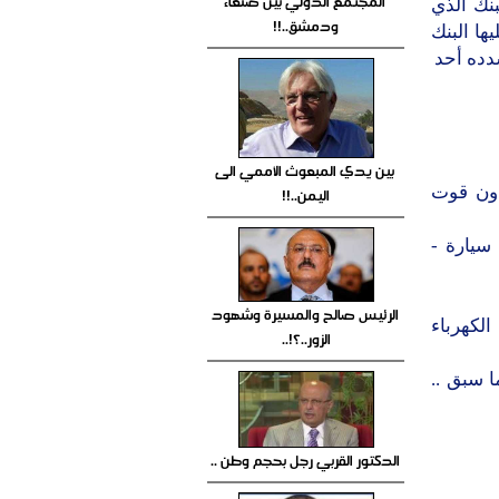
المجتمع الدولي بين صنعاء
نك الذي
ودمشق..!!
ا البنك
سدده أحد
بين يدي المبعوث الأممي الى
دون قوت
اليمن..!!
سيارة -
الرئيس صالح والمسيرة وشهود
شيء: الكهرباء
الزور..؟!..
شيء مما سبق ..
الدكتور القربي رجل بحجم وطن ..