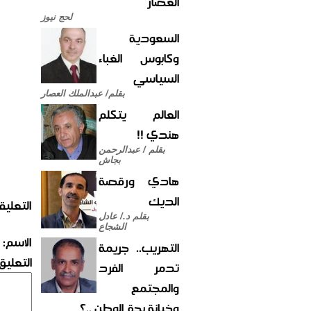
العصار
لحج نيوز
السعودية
وكابوس الغباء
السياسي
بقلم/ عبدالملك العصار
العالم يتكلم
هندي !!
بقلم / عبدالرحمن
بجاش
هادي ورقصة
الديك
التعليق
بقلم د./ عادل
الشجاع
الاسم:
التهريب.. جريمة
التعليق:
تدمر الفرد
والمجتمع
وخيانة بحق الوطن ..؟