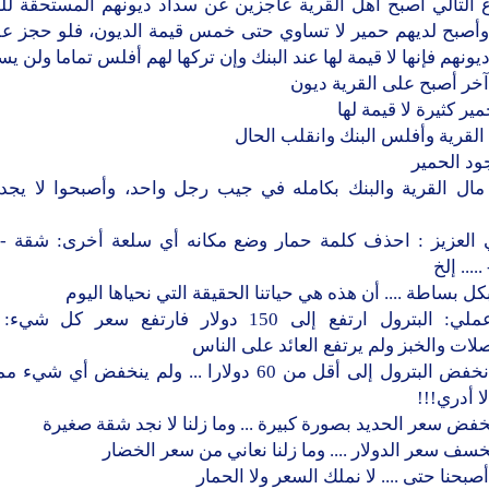
ع التالي أصبح أهل القرية عاجزين عن سداد ديونهم المستحقة للب
أصبح لديهم حمير لا تساوي حتى خمس قيمة الديون، فلو حجز عليه
يونهم فإنها لا قيمة لها عند البنك وإن تركها لهم أفلس تماما ولن ي
خر أصبح على القرية ديون
مير كثيرة لا قيمة لها
لقرية وأفلس البنك وانقلب الحال
ود الحمير
مال القرية والبنك بكامله في جيب رجل واحد، وأصبحوا لا يج
العزيز : احذف كلمة حمار وضع مكانه أي سلعة أخرى: شقة - 
.... إلخ
ل بساطة .... أن هذه هي حياتنا الحقيقة التي نحياها اليوم
مثال عملي: البترول ارتفع إلى 150 دولار فارتفع سعر كل 
لات والخبز ولم يرتفع العائد على الناس
والآن انخفض البترول إلى أقل من 60 دولارا ... ولم ينخفض أي 
لا أدري!!!
خفض سعر الحديد بصورة كبيرة ... وما زلنا لا نجد شقة صغيرة
خسف سعر الدولار .... وما زلنا نعاني من سعر الخضار
أصبحنا حتى .... لا نملك السعر ولا الحمار