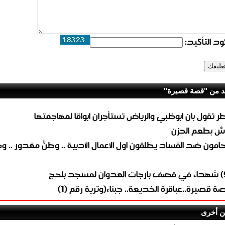
د التأكيد:
د من "قصة قصيرة"
ر تقول بان ابوظبي والرياض تستأجران ابواقا لمهاجمتها
سٌ بطعم الحزن
امون ضد الفساد يطلقون اول الاعمال الأدبية .. وطنٌ مغدور .. وحيا
ة قصيرة..عباقرة الخديعة.. جبناء(وترية رقم (1)
ن أخرى