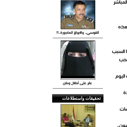
صيص 54 لبيع الغاز المباشر
هذه
القوسي.. والابواق الماجورة..!!
 السبب
تخب
اليوم
عابر على أطلال وطن
ة
تحقيقات واستطلاعات
ضات
ون..