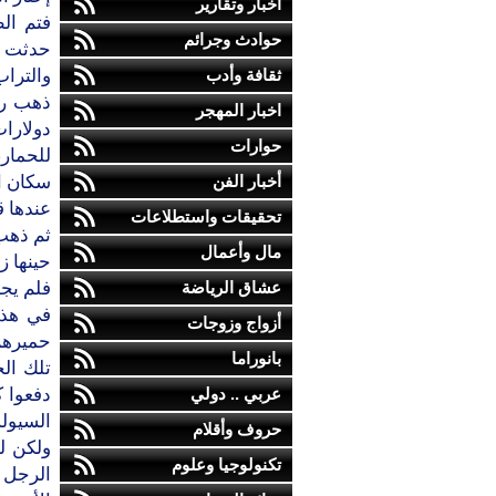
أخبار وتقارير
فتم ال
حوادث وجرائم
حدثت ف
ثقافة وأدب
والتراب
ذهب رج
اخبار المهجر
حوارات
أخبار الفن
سكان ا
عندها ق
تحقيقات واستطلاعات
ثم ذهب 
مال وأعمال
حينها ز
عشاق الرياضة
فلم يجد
في هذا
أزواج وزوجات
حميرهم 
بانوراما
تلك ال
عربي .. دولي
دفعوا ك
السيولة
حروف وأقلام
تكنولوجيا وعلوم
الرجل 